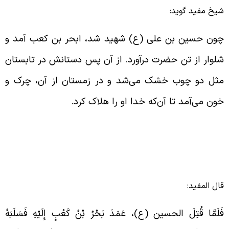
یخ مفید گوید:
ون حسین بن علی (ع) شهید شد، ابحر بن کعب آمد و
لوار از تن حضرت درآورد. از آن پس دستانش در تابستان
ثل دو چوب خشک می‌شد و در زمستان از آن، چرک و
ون می‌آمد تا آن‌که خدا او را هلاک کرد.
ال المفید:
َلَمَّا قُتِلَ الحسین (ع)، عَمَدَ بَحْرُ بْنُ كَعْبٍ إِلَيْهِ فَسَلَبَهُ