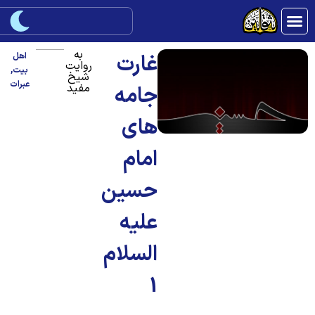
به
غارت
اهل
روایت
بیت
,
شیخ
عبرات
مفید
جامه
های
امام
حسین
علیه
السلام
1