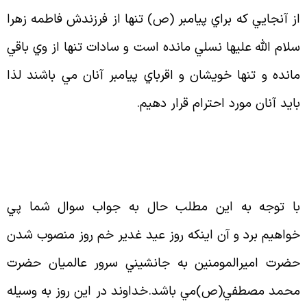
ز آنجايي كه براي پيامبر (ص) تنها از فرزندش فاطمه زهرا
لام الله عليها نسلي مانده است و سادات تنها از وي باقي
انده و تنها خويشان و اقرباي پيامبر آنان مي باشند لذا
ايد آنان مورد احترام قرار دهيم.
ا توجه به اين مطلب حال به جواب سوال شما پي
واهيم برد و آن اينكه روز عيد غدير خم روز منصوب شدن
ضرت اميرالمومنين به جانشيني سرور عالميان حضرت
حمد مصطفي(ص)مي باشد.خداوند در اين روز به وسيله