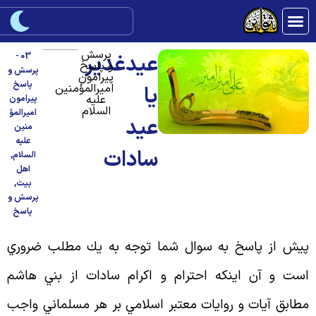
پرسش
عيدغدير
03 -
و پاسخ
پرسش و
پیرامون
پاسخ
امیرالمؤمنین
یا
علیه
پیرامون
السلام
امیرالمؤ
عيد
منین
علیه
سادات
السلام
,
اهل
بیت
,
پرسش و
پاسخ
يش از پاسخ به سوال شما توجه به يك مطلب ضروري
ست و آن اينكه احترام و اكرام سادات از بني هاشم
طابق آيات و روايات معتبر اسلامي بر هر مسلماني واجب