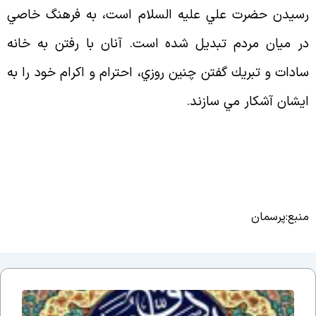
سيدن حضرت علي عليه السلام است، به فرهنگ خاصي
ر ميان مردم تبديل شده است. آنان با رفتن به خانه
ادات و تبريك گفتن چنين روزي، احترام و اكرام خود را به
يشان آشكار مي سازند.
نبع:پرسمان
اَلسَلامُ
عَلَیکَ یا