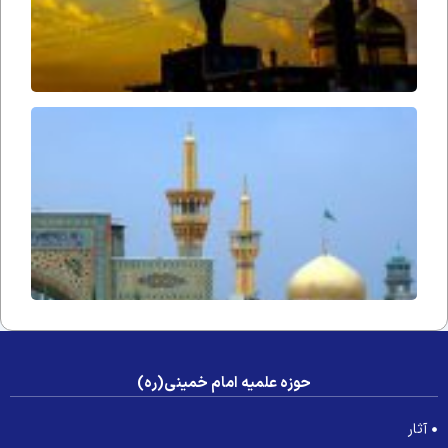
آوازِ
التجا
حوزه علمیه امام خمینی(ره)
آثار