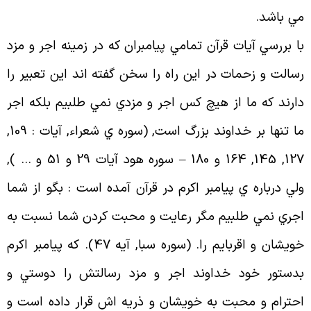
ي باشد
.
ا بررسي آيات قرآن تمامي پيامبران كه در زمينه اجر و مزد
سالت و زحمات در اين راه را سخن گفته اند اين تعبير را
ارند كه ما از هيچ كس اجر و مزدي نمي طلبيم بلكه اجر
ما تنها بر خداوند بزرگ است, (سوره ي شعراء, آيات : 109,
127, 145, 164 و 180 – سوره هود آيات 29 و 51 و … ),
لي درباره ي پيامبر اكرم در قرآن آمده است : بگو از شما
جري نمي طلبيم مگر رعايت و محبت كردن شما نسبت به
خويشان و اقربايم را. (سوره سبا, آيه 47). كه پيامبر اكرم
دستور خود خداوند اجر و مزد رسالتش را دوستي و
حترام و محبت به خويشان و ذريه اش قرار داده است و