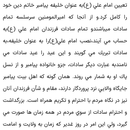
عيين امام علي (ع)به عنوان خليفه پيامبر خاتم دين خود
ا كامل كرد.و از آنجا كه اميرالمومنين سرسلسه تمام
ادات ميباشندو تمام سادات فرزندان امام علي (ع)به
ساب مي آيند،نصب امام علي(ع)را به عنوان خليفه،به
ادات تبريك مي گويند و اين عيد را عيد سادات مي
امندبه عبارت ديگر سادات، جزو خانواده پيامبر و از نسل
اك او به شمار مي روند. همان گونه كه اهل بيت پيامبر
ايگاه والايي نزد پروردگار دارند، مقام و شأن فرزندان آنان
يز در نگاه مردم با احترام و تكريم همراه است. بزرگداشت
 احترام سادات از سوي مردم در همه زمان ها صورت مي
يرد، ولي اين امر در روز غدير كه زمان به ولايت و امامت