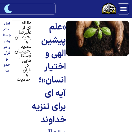
مقاله
«علم
اهل
ای از
بیت
,
علیرضا
جستا
رحیمیان
پیشین
و
رهای
سعید
ی در
الهی و
رحیمیان؛
قرآن
جستار
و
هایی
اختیار
در
حدی
قرآن
ث
و
انسان»؛
احادیث
آیه‌ ای
برای تنزیه
خداوند