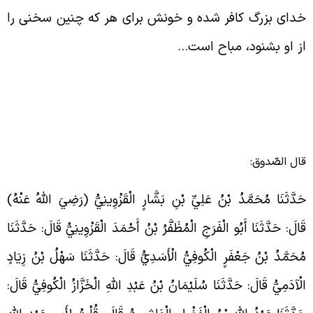
دای بزرگ کافر شده و خونش برای هر که چنین سخنی را
ز او بشنود، مباح است…
ال الصّدوق:
َدَّثَنَا مُحَمَّدُ بْنُ عَلِيِّ بْنِ بَشَّارٍ الْقَزْوِينِيُّ (رَضِيَ اللَّهُ عَنْهُ)
َالَ: حَدَّثَنَا أَبُو الْفَرَجِ الْمُظَفَّرُ بْنُ أَحْمَدَ الْقَزْوِينِيُّ قَالَ: حَدَّثَنَا
ُحَمَّدُ بْنُ جَعْفَرٍ الْكُوفِيُّ الْأَسَدِيُّ قَالَ: حَدَّثَنَا سَهْلُ بْنُ زِيَادٍ
لْآدَمِيُّ قَالَ: حَدَّثَنَا سُلَيْمَانُ بْنُ عَبْدِ اللَّهِ الْخَزَّازُ الْكُوفِيُّ قَالَ: