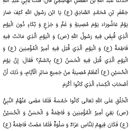
َدَّثَنَا عَبْدُ اللَّهِ بْنُ الْفَضْلِ الْهَاشِمِيُّ قَالَ: قُلْتُ لِأَبِي عَبْدِ اللَّهِ
َعْفَرِ بْنِ مُحَمَّدٍ الصَّادِقِ (ع) يَا ابْنَ رَسُولِ اللَّهِ كَيْفَ صَارَ
َوْمُ عَاشُورَاءَ يَوْمَ مُصِيبَةٍ وَ غَمٍّ وَ جَزَعٍ وَ بُكَاءٍ دُونَ الْيَوْمِ
لَّذِي قُبِضَ فِيهِ رَسُولُ اللَّهِ (ص) وَ الْيَوْمِ الَّذِي مَاتَتْ فِيهِ
َاطِمَةُ (ع) وَ الْيَوْمِ الَّذِي قُتِلَ فِيهِ أَمِيرُ الْمُؤْمِنِينَ (ع) وَ
لْيَوْمِ الَّذِي قُتِلَ فِيهِ الْحَسَنُ (ع) بِالسَّمِّ؟ فَقَالَ: إِنَّ يَوْمَ
لْحُسَيْنِ (ع) أَعْظَمُ مُصِيبَةً مِنْ جَمِيعِ سَائِرِ الْأَيَّامِ، وَ ذَلِكَ أَنَّ
َصْحَابَ الْكِسَاءِ الَّذِي كَانُوا أَكْرَمَ
لْخَلْقِ عَلَى اللَّهِ تَعَالَى كَانُوا خَمْسَةً فَلَمَّا مَضَى عَنْهُمُ النَّبِيُّ
ص) بَقِيَ أَمِيرُ الْمُؤْمِنِينَ وَ فَاطِمَةُ وَ الْحَسَنُ وَ الْحُسَيْنُ
ع) فَكَانَ فِيهِمْ لِلنَّاسِ عَزَاءٌ وَ سَلْوَةٌ فَلَمَّا مَضَتْ فَاطِمَةُ (ع)