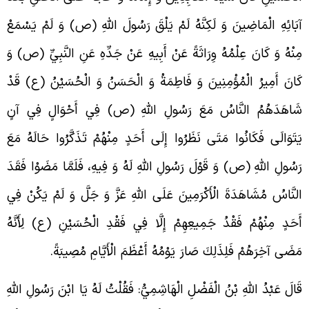
بَائِهِ الْمَاضِينَ وَ لَكِنَّهُ لَمْ يَلْقَ رَسُولَ اللَّهِ (ص) وَ لَمْ يَسْمَعْ
ِنْهُ وَ كَانَ عِلْمُهُ وِرَاثَةً عَنْ أَبِيهِ عَنْ جَدِّهِ عَنِ النَّبِيِّ (ص) وَ
َانَ أَمِيرُ الْمُؤْمِنِينَ وَ فَاطِمَةُ وَ الْحَسَنُ وَ الْحُسَيْنُ (ع) قَدْ
َاهَدَهُمُ النَّاسُ مَعَ رَسُولِ اللَّهِ (ص) فِي أَحْوَالٍ فِي آنٍ
َتَوَالَى فَكَانُوا مَتَى نَظَرُوا إِلَى أَحَدٍ مِنْهُمْ تَذَكَّرُوا حَالَهُ مَعَ
َسُولِ اللَّهِ (ص) وَ قَوْلَ رَسُولِ اللَّهِ لَهُ وَ فِيهِ، فَلَمَّا مَضَوْا فَقَدَ
لنَّاسُ مُشَاهَدَةَ الْأَكْرَمِينَ عَلَى اللَّهِ عَزَّ وَ جَلَّ وَ لَمْ يَكُنْ فِي
َحَدٍ مِنْهُمْ فَقْدُ جَمِيعِهِمْ إِلَّا فِي فَقْدِ الْحُسَيْنِ (ع) لِأَنَّهُ
َضَى آخِرَهُمْ فَلِذَلِكَ صَارَ يَوْمُهُ أَعْظَمَ الْأَيَّامِ مُصِيبَةً.
َالَ عَبْدُ اللَّهِ بْنُ الْفَضْلِ الْهَاشِمِيُّ: فَقُلْتُ لَهُ يَا ابْنَ رَسُولِ اللَّهِ