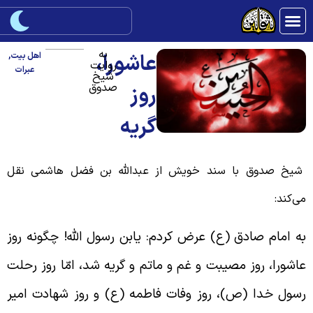
به
عاشورا،
اهل بیت
,
روایت
عبرات
شیخ
صدوق
روز
گریه
یخ صدوق با سند خویش از عبدالله بن فضل هاشمی نقل
ی‌کند:
ه امام صادق (ع) عرض کردم: یابن رسول الله! چگونه روز
اشورا، روز مصیبت و غم و ماتم و گریه شد، امّا روز رحلت
سول خدا (ص)، روز وفات فاطمه (ع) و روز شهادت امیر