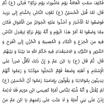
َكَيْفَ سَمَّتِ الْعَامَّةُ يَوْمَ عَاشُورَاءَ يَوْمَ بَرَكَةٍ؟ فَبَكَى (ع) ثُمَّ
َالَ: لَمَّا قُتِلَ الْحُسَيْنُ (ع) تَقَرَّبَ النَّاسُ بِالشَّامِ إِلَى يَزِيدَ
َوَضَعُوا لَهُ الْأَخْبَارَ وَ أَخَذُوا عَلَيْهِ الْجَوَائِزَ مِنَ الْأَمْوَالِ فَكَانَ
ِمَّا وَضَعُوا لَهُ أَمْرُ هَذَا الْيَوْمِ وَ أَنَّهُ يَوْمُ بَرَكَةٍ لِيَعْدِلَ النَّاسُ
ِيهِ مِنَ الْجَزَعِ وَ الْبُكَاءِ وَ الْمُصِيبَةِ وَ الْحُزْنِ إِلَى الْفَرَحِ وَ
لسُّرُورِ وَ التَّبَرُّكِ وَ الِاسْتِعْدَادِ فِيهِ حُكْمُ اللَّهِ‏ مَا بَيْنَنَا وَ بَيْنَهُمْ.
َالَ: ثُمَّ قَالَ (ع) يَا ابْنَ عَمِّ وَ إِنَّ ذَلِكَ لَأَقَلُّ ضَرَراً عَلَى
لْإِسْلَامِ وَ أَهْلِهِ وَضَعَهُ قَوْمٌ انْتَحَلُوا مَوَدَّتَنَا وَ زَعَمُوا أَنَّهُمْ
َدِينُونَ بِمُوَالاتِنَا وَ يَقُولُونَ بِإِمَامَتِنَا زَعَمُوا أَنَّ الْحُسَيْنَ (ع)
َمْ يُقْتَلْ وَ أَنَّهُ شُبِّهَ لِلنَّاسِ أَمْرُهُ كَعِيسَى ابْنِ مَرْيَمَ فَلَا لَائِمَةَ
ِذَنْ عَلَى بَنِي أُمَيَّةَ وَ لَا عَتْبَ عَلَى زَعْمِهِمْ يَا ابْنَ عَمِّ مَنْ