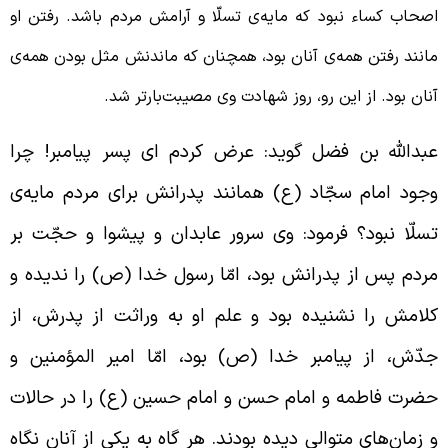
صحاب کساء نبود که مایه‌ی تسلّا و آرامش مردم باشد. رفتن او
انند رفتن همه‌ی آنان بود، همچنان که ماندنش مثل بودن همه‌ی
نان بود. از این رو، روز شهادت وی مصیبت‌بارتر شد.
بدالله بن فضل گوید: عرض کردم ای پسر پیامبر! چرا
جود امام سجّاد (ع) همانند پدرانش برای مردم مایه‌ی
سلّا نبود؟ فرمود: وی سرور عابدان و پیشوا و حجّت بر
ردم پس از پدرانش بود، امّا رسول خدا (ص) را ندیده و
لامش را نشنیده بود و علم او به وراثت از پدرش، از
دّش، از پیامبر خدا (ص) بود، امّا امیر المؤمنین و
ضرت فاطمه و امام حسن و امام حسین (ع) را در حالات
 زمان‌های متوالی دیده بودند. هر گاه به یکی از آنان نگاه