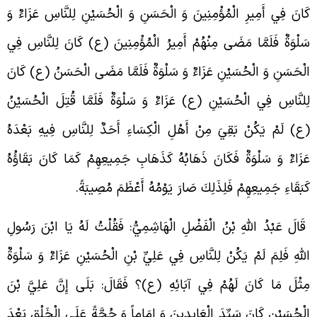
َانَ فِي أَمِيرِ الْمُؤْمِنِينَ وَ الْحَسَنِ وَ الْحُسَيْنِ لِلنَّاسِ عَزَاءٌ وَ
َلْوَةٌ فَلَمَّا مَضَى مِنْهُمْ أَمِيرُ الْمُؤْمِنِينَ (ع) كَانَ لِلنَّاسِ فِي
لْحَسَنِ وَ الْحُسَيْنِ عَزَاءٌ وَ سَلْوَةٌ فَلَمَّا مَضَى الْحَسَنُ (ع) كَانَ
ِلنَّاسِ فِي الْحُسَيْنِ (ع) عَزَاءٌ وَ سَلْوَةٌ فَلَمَّا قُتِلَ الْحُسَيْنُ
ع) لَمْ يَكُنْ بَقِيَ مِنْ أَهْلِ الْكِسَاءِ أَحَدٌ لِلنَّاسِ فِيهِ بَعْدَهُ
َزَاءٌ وَ سَلْوَةٌ فَكَانَ ذَهَابُهُ كَذَهَابِ جَمِيعِهِمْ كَمَا كَانَ بَقَاؤُهُ
َبَقَاءِ جَمِيعِهِمْ فَلِذَلِكَ صَارَ يَوْمُهُ أَعْظَمَ مُصِيبَةً.
َالَ عَبْدُ اللَّهِ بْنُ الْفَضْلِ الْهَاشِمِيُّ: فَقُلْتُ لَهُ يَا ابْنَ رَسُولِ
للَّهِ فَلِمَ لَمْ يَكُنْ لِلنَّاسِ فِي عَلِيِّ بْنِ الْحُسَيْنِ عَزَاءٌ وَ سَلْوَةٌ
ِثْلَ مَا كَانَ لَهُمْ فِي آبَائِهِ (ع)؟ فَقَالَ: بَلَى إِنَّ عَلِيَّ بْنَ
لْحُسَيْنِ كَانَ سَيِّدَ الْعَابِدِينَ وَ إِمَاماً وَ حُجَّةً عَلَى الْخَلْقِ بَعْدَ