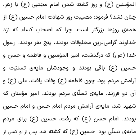
لمؤمنین (ع) و روز کشته شدن امام مجتبی (ع) با زهر،
نان نشد؟ فرمود: مصیبت روز شهادت امام حسین (ع) از
مه‌ی روزها بزرگتر است، چرا که اصحاب کساء که نزد
داوند گرامی‌ترین مخلوقات بودند، پنج نفر بودند. رسول
دا (ص) که درگذشت، امیر المؤمنین و فاطمه و حسن و
سین (ع) باقی بودند و وجودشان مایه‌ی تسلیّت و
رامش مردم بود. چون فاطمه (ع) وفات یافت، علی (ع) و
ن دو فرزند، مایه‌ی تسلّای مردم بودند. امیر مؤمنان که
هید شد، مایه‌ی آرامش مردم امام حسن و امام حسین
ودند. امام حسن (ع) که رفت، حسین (ع) برای مردم
ایه‌ی تسلّی بود. حسین (ع) که کشته
شد، پس از او کسی از