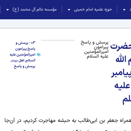
حوزه علمیه امام خمینی
مؤسسه عالم آل محمد (ع)
پرسش و پاسخ
حضرت
03 - پرسش و
پیرامون
پاسخ پیرامون
امیرالمؤمنین
امیرالمؤمنین علیه
علیه السلام
الله
السلام
,
اهل بیت
,
پرسش و پاسخ
پیامبر
علیه
لم
اه جعفر بن ابی‌طالب به حبشه مهاجرت کردیم، در آن‌جا