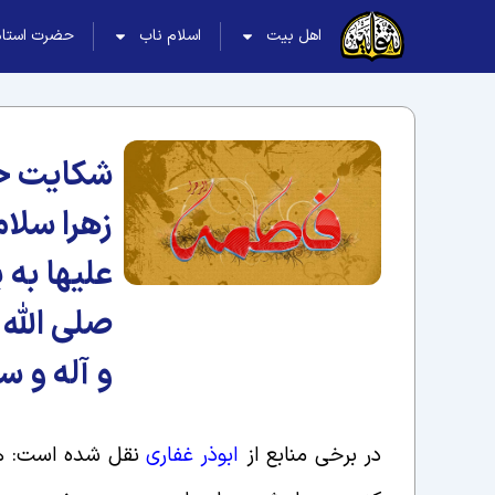
اهل بیت
اسلام ناب
حضرت استاد
شکایت 
زهرا سلام 
علیها به 
صلی الله 
و آله و س
در برخی منابع از
ابوذر غفاری
نقل شده است: همر