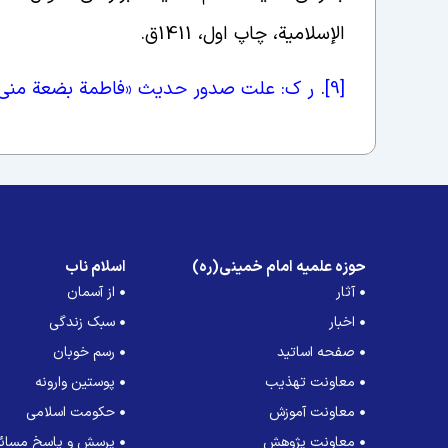
الإسلامیة، چاپ اول، 1411ق.
[9]
.
ر ک: علت صدور حدیث «فاطمة بضعة منی
حوزه علمیه امام خمینی(ره)
اسلام ناب
آثار
از آسمان
اخبار
سبک زندگی
صفحه اساتید
رسم خوبان
معاونت تهذیب
پوستین وارونه
معاونت آموزش
حکومت اسلامی
معاونت پژوهش
پرسش و پاسخ مسائل