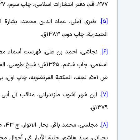
277، قم، دفتر انتشارات اسلامی، چاپ سوم، 1427ق.
[5]
الحیدریة، چاپ دوم، 1383ق.
[6]
اسلامی، چاپ ششم، 1365ش
ص 501، نجف، المکتبة المرتضویه، چاپ اول، بی‌تا.
[7]
1379ق.
[8]