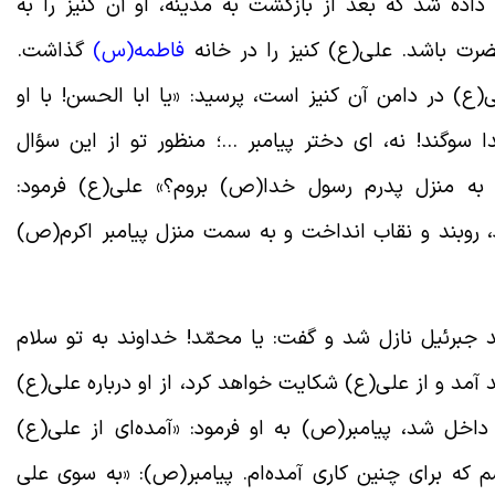
اده شد که بعد از بازگشت به مدینه، او آن کنیز را به
رت باشد. على(ع) کنیز را در خانه
فاطمه(س
)
گذاشت.
) در دامن آن کنیز است، پرسید: «یا ابا الحسن! با او
ا سوگند! نه، اى دختر پیامبر …؛ منظور تو از این سؤال
به منزل پدرم رسول خدا(ص) بروم؟» على(ع) فرمود:
، روبند و نقاب انداخت و به سمت منزل پیامبر اکرم(ص)
 جبرئیل نازل شد و گفت: یا محمّد! خداوند به تو سلام
آمد و از على(ع) شکایت خواهد کرد، از او درباره على(ع)
اخل شد، پیامبر(ص) به او فرمود: «آمده‌اى از على(ع)
ه برای چنین کاری آمده‌ام. پیامبر(ص): «به سوى علی