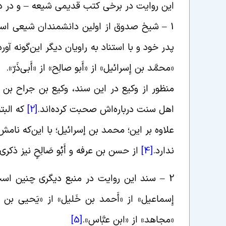
این روایت در برخی کتب قدیمی شیعه – و در د
1 – شیخ صدوق از اولین دانشمندان شیعی است که این روایت را نقل کرده است.
پدر خود و با استناد به راویان دیگر این‌گونه آورد
«محمَّد بن إِسرائیل» از «أَبو صالِح» از «أَبی‌ذَرّ».
منظور از وکیع در این سند،‌ وکیع بن جراح بن
اهل سنت درباره‌اش صحبت کرده‌اند.
[2]
که البته
علاوه بر این؛ محمد بن إسرائیل؛ با این‌که نامش
ندارد.
[4]
از حسن بن عرفه و أَبُو صَالِحٍ نیز ذک
2 – سند این روایت در منبع دیگری چنین است
إِسماعیل» از «أَحمد بن خَلیل» از «یَحیى بن عبد
«مجاهد» از «ابنِ عبَّاس».
[5]