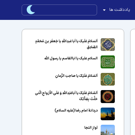
یادداشت ها
اَلسَلامُ عَلَیکَ یا اَبا عَبدِاللّهِ یا جَعفَرَ بنَ مُحَمَّدٍ
الصّادِق
السلام علیک یا اباالقاسم یا رسول الله
اَلسّلامُ عَلَیْکَ یا صاحِبَ الزَّمانِ
اَلسَّلامُ عَلَیْکَ یا اَباعَبْدِاللَّهِ وَ عَلَى الاَْرْواحِ الَّتى
حَلَّتْ بِفِناَّئِکَ
دردانهٔ امام رضا (علیه السلام)
آوازِ التجا