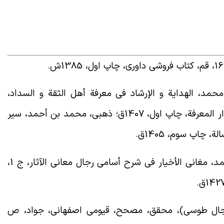
حمد، الهدایة و الإرشاد فی معرفة أهل الثقة و السداد،
محقق، لیثی، عبد الله، ج 2، ص 767، بیروت، دار المعرفة، چاپ اول، 1407ق؛ ذهبی، محمد بن أحمد، سیر
. بدر الدین عینى، أبو محمد محمود بن أحمد، مغانی الأخیار فی شرح أسامی رجال معانی الآثار، ج 1،
جال طوسی)، محقق، مصحح، قیومی اصفهانی، جواد، ص