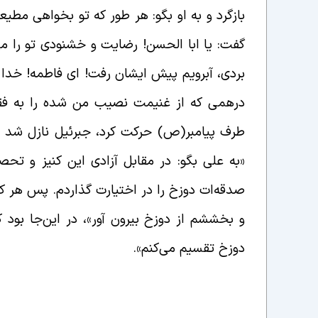
بازگرد و به او بگو: هر طور که تو بخواهی مط
گفت: یا ابا الحسن! رضایت و خشنودى تو را می
بردى، آبرویم پیش ایشان رفت! اى فاطمه! خدا را
درهمى که از غنیمت نصیب من شده را به ف
طرف پیامبر(ص) حرکت کرد، جبرئیل نازل شد و 
«به علی بگو: در مقابل آزادی این کنیز و ت
صدقه‌ات دوزخ را در اختیارت گذاردم. پس هر 
و بخششم از دوزخ بیرون آور»، در این‌جا بود
دوزخ تقسیم می‌کنم‏».