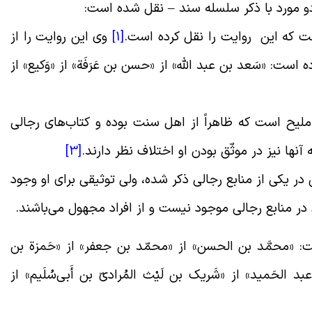
و مورد با ذکر سلسله سند – نقل شده است:
[1]
وی این روایت را از
ه است: «سَعد بن عبد الله» از «حسن بن عَرَفَة» از «وَکیع» از
 ملیح است که ظاهراً از اهل سنت بوده و کتاب‌های رجالی
 آنها نیز در موثّق بودن او اختلاف نظر دارند.
[3]
 در یکی از منابع رجالی ذکر شده، ولی توثیقی برای او وجود
ری در منابع رجالی موجود نیست و از افراد مجهول می‌باشند.
: «محمَّد بن الحسن» از «محمّد بن جعفر» از «حَمزة بن
 الحَمید» از «شَریک بن لَیْث المُرادیّ بن أَبی‌سُلَیم» از