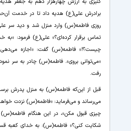
کنیزى به ارزش چهارهزار دهم به جعفر هدیه د
برادرش على(ع) هدیه داد تا در خدمت آن‌حض
روزى فاطمه(س) وارد منزل شد و دید سر على(ع
تماس برقرار کرده‌اى؟» على(ع) فرمود: «به خد
چیست؟!» فاطمه(س) گفت: «اجازه می‌دهى 
«می‌توانی بروی». فاطمه(س) چادر به سر نمود
رفت.
قبل از این‌که فاطمه(س) به منزل پدرش برسد
می‌رساند و می‌فرماید: «فاطمه(س) نزدت خواهد 
چیزى قبول‏ مکن»، در این هنگام فاطمه(س) د
شکایت کنى؟» فاطمه(س): به خداى کعبه قسم ک