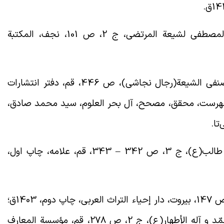
. طبری آملی، عماد الدین محمد، بشارة المصطفی لشیعة المرتضی، ج 2، ص 101، نجف، المکتبة
. نجاشی، احمد بن علی، فهرست أسماء مصنفی الشیعة(رجال نجاشی)، ص 446، قم، دفتر انتشارات
؛ شیخ طوسی، الفهرست، محقق، مصحح، آل بحر العلوم، سید محمد صادق،
. ابن شهر آشوب مازندرانی، مناقب آل أبی طالب(ع)، ج 3، ص 342 – 343، قم، علامه، چاپ اول،
. مجلسی، محمد باقر، بحار الانوار، ج 43، ص 147، بیروت، دار إحیاء التراث العربی، چاپ دوم، 1403ق؛
بحرانی، سید هاشم، حلیة الأبرار فی أحوال محمّد و آله الأطهار(ع)، ج 2، ص 278، قم، مؤسسة المعارف