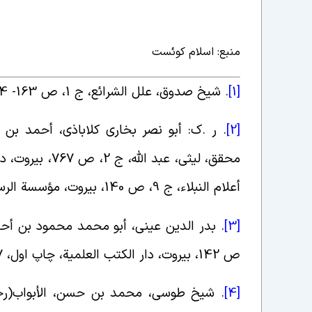
منبع: اسلام کوئست
[1]
. شیخ صدوق، علل الشرائع، ج 1، ص 163- 164، قم، کتاب فروشی داوری، چاپ اول، 1385ش.
[2]
. ر .ک: أبو نصر بخاری کلاباذی، أحمد بن م
أعلام النبلاء، ج 9، ص 140، بیروت، مؤسسة الرسالة، چاپ سوم، 1405ق.
[3]
ص 142، بیروت، دار الکتب العلمیة، چاپ اول، 1427ق.
[4]
. شیخ طوسی، محمد بن حسن، الأبواب(ر