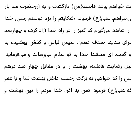
یعت خواهم بود». فاطمه(س) بازگشت و به آن‌حضرت سه بار
‌خواهم. على(ع) فرمود: «شکایتم را نزد دوستم رسول خدا
 شاهد می‌گیرم که کنیز را در راه خدا آزاد کرده و چهارصد
قرای مدینه صدقه دهم». سپس لباس و کفش پوشیده به
گفت: اى محمّد! خدا به تو سلام می‌رساند و می‌فرماید:
حصیل رضایت فاطمه، بهشت را و در مقابل چهار صد درهم
کس را که خواهى به برکت رحمتم داخل بهشت نما و با عفو
 که على(ع) فرمود: «من به اذن خدا مردم را بین بهشت و