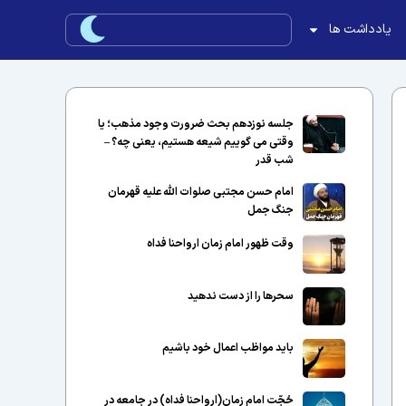
یادداشت ها
جلسه نوزدهم بحث ضرورت وجود مذهب؛ یا
وقتی می گوییم شیعه هستیم، یعنی چه؟ –
شب قدر
امام حسن مجتبی صلوات الله علیه قهرمان
جنگ جمل
وقت ظهور امام زمان ارواحنا فداه
سحرها را از دست ندهید
باید مواظب اعمال خود باشیم
حُجّت امام زمان(ارواحنا فداه) در جامعه در