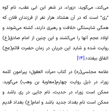
ی‌کند، می‌گوید: «زوراء، در شعر ابن ابی عقب، نام کوه
رى” است که در آن هشتاد هزار نفر از فرزندان فلان که
مگى شایستگى خلافت و رهبرى دارند، کشته می‌شوند و
ولاد عجم آنها را می‌کشند و این چنین از امام صادق(ع)
وایت شده و شاید این جریان در زمان حضرت قائم(عج)
تفاق بیفتد».
[14]
لامه مجلسى(ره) در کتاب «مرآت العقول» پیرامون کلمه
وراء در ذیل روایت چهارم(معاویة بن وهب) می‌گوید:
مکن است زوراء در حدیث، نام جایى در رى باشد و
مکن است نام بغداد جدید باشد و امام(ع) بغداد قدیم