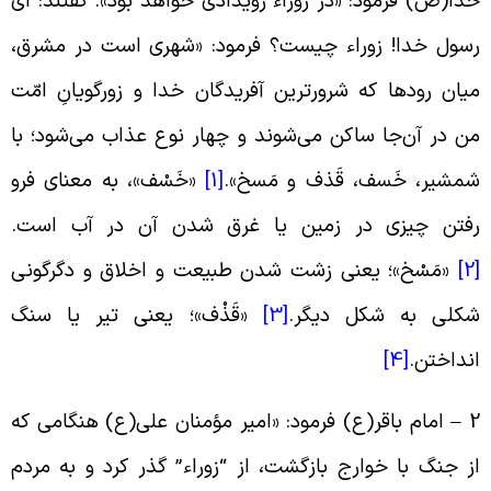
دا(ص) فرمود: «در زوراء رویدادی خواهد بود». گفتند: ای
سول خدا! زوراء چیست؟ فرمود: «شهری است در مشرق،
یان رودها که شرورترین آفریدگان خدا و زورگویانِ امّت
ن در آن‌جا ساکن می‌شوند و چهار نوع عذاب می‌شود؛ با
مشیر، خَسف، قَذف و مَسخ».
[1]
«خَسْف»، به معنای فرو
فتن چیزی در زمین یا غرق ‏شدن آن در آب است.
[
«مَسْخ»؛ یعنی زشت شدن طبیعت و اخلاق و دگرگونى
کلى به شکل دیگر.
[3]
«قَذْف»؛ یعنی تیر یا سنگ
نداختن.
[4]
2 – امام باقر(ع) فرمود: «امیر مؤمنان علی(ع) هنگامی که
ز جنگ با خوارج بازگشت، از “زوراء” گذر کرد و به مردم