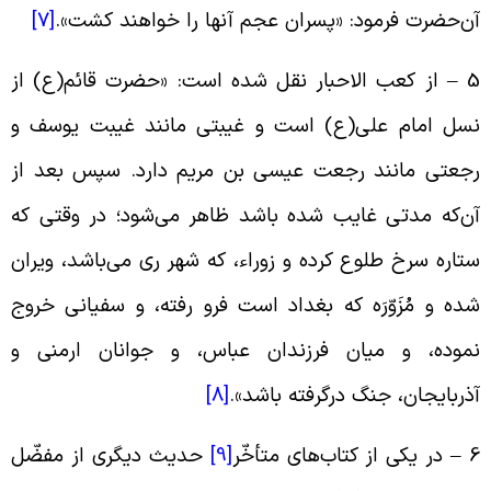
ن‌حضرت فرمود: «پسران عجم آنها را خواهند کشت».
[7]
5 – از کعب الاحبار نقل شده است: «حضرت قائم(ع) از
سل امام على(ع) است و غیبتى مانند غیبت یوسف و
جعتى مانند رجعت عیسى بن مریم دارد. سپس بعد از
ن‌که مدتى غایب شده باشد ظاهر می‌شود؛ در وقتى که
تاره سرخ طلوع کرده و زوراء، که شهر رى می‌باشد، ویران
ده و مُزَوّرَه که بغداد است فرو رفته، و سفیانى خروج
موده، و میان فرزندان عباس، و جوانان ارمنی و
ذربایجان، جنگ درگرفته باشد».
[8]
ی از کتاب‌های متأخّر
[9]
حدیث دیگری از مفضّل