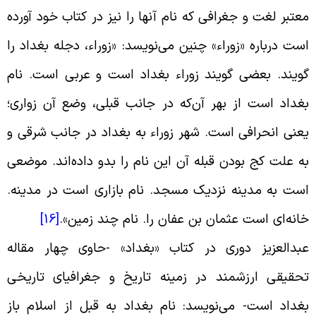
عتبر لغت و جغرافى که نام آنها را نیز در کتاب خود آورده
ست درباره «زوراء» چنین می‌نویسد: «زوراء، دجله بغداد را
ویند. بعضی گویند زوراء بغداد است و عربی است. نام
غداد است از بهر آن‌که در جانب قبلی، وضع آن زواری؛
عنی انحرافی است. شهر زوراء به بغداد در جانب شرقی و
ه علت کج بودن قبله آن این نام را بدو داده‌اند. موضعی
ست به مدینه نزدیک مسجد. نام بازاری است در مدینه.
انه‌ای است عثمان بن عفان را. نام چند زمین».
[16]
بدالعزیز دورى در کتاب «بغداد» -حاوى چهار مقاله
حقیقى ارزشمند در زمینه تاریخ و جغرافیاى تاریخى
غداد است- می‌نویسد: نام بغداد به قبل از اسلام باز