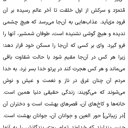
ُتمرّد و سرکش از اول خلقت تا آخر عالم رسیده بر آن
رود مى‏آید. عذاب‌هایى به آن‌جا می‌رسد که هیچ چشمى
دیده و هیچ گوشى نشنیده است، طوفان شمشیر، آنها را
رو گیرد. واى بر کسى که آن‌جا را مسکن خود قرار دهد؛
یرا هر کس در آن‌جا مقیم شود با حالت شقاوت باقى
ی‌ماند و هر کس هجرت کند در پرتو خدا بسر بَرد. به خدا
ردم آن چنان غرق در ناز و نعمت و عیش و نوش
ی‌شوند که می‌گویند: زندگى حقیقى دنیا همین است.
انه‌ها و کاخ‌هاى آن، قصرهاى بهشت است و دختران آن
در زیبائى] حور العین و جوانان آن، جوانان بهشت است.
نین پندارند که خداوند تمام روزى بندگانش را به آنها