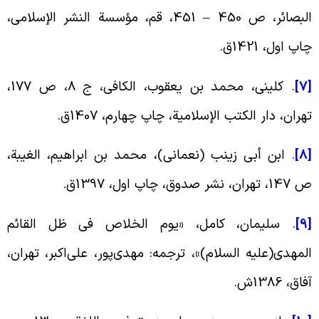
البصائر، ص 450 – 451، قم، مؤسسة النشر الإسلامی،
اپ اول، 1421ق.
[
. کلینی، محمد بن یعقوب، الکافی، ج ‏8، ص 177،
هران، دار الکتب الإسلامیة، چاپ چهارم، 1407ق.
[
. ابن أبی زینب (نعمانی)، محمد بن ابراهیم، الغیبة،
1، تهران، نشر صدوق، چاپ اول، 1397ق.
[
. سلیمان، کامل، «یوم الخلاص فی ظل القائم
لمهدی(علیه ‌السلام)»، ترجمه: مهدی‌پور، علی‌اکبر، تهران،
فاق، 1386ش.