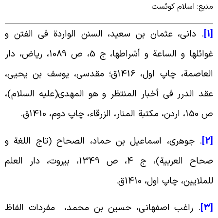
نبع: اسلام کوئست
[
. دانی، عثمان بن سعید، السنن الواردة فی الفتن و
غوائلها و الساعة و أشراطها، ج 5، ص 1089، ریاض، دار
العاصمة، چاپ اول، 1416ق؛ مقدسی، یوسف بن یحیى،
قد الدرر فی أخبار المنتظر و هو المهدی(علیه السلام)،
 اردن، مکتبة المنار، الزرقاء، چاپ دوم، 1410ق.
[
. جوهری، اسماعیل بن حماد، الصحاح (تاج اللغة و
صحاح العربیة)، ج 4، ص 1349، بیروت، دار العلم
لملایین، چاپ اول، 1410ق.
[
. راغب اصفهانى، حسین بن محمد، مفردات الفاظ