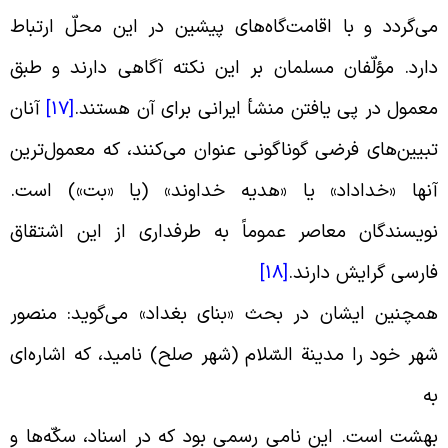
ی‌گردد و با اقامت‌گاه‌هاى پیشین در این محلّ ارتباط
ارد. مؤلّفان مسلمان بر این نکته آگاهى دارند و طبق
عمول در پى یافتن منشأ ایرانى براى آن هستند.
[17]
آنان
بیین‌هاى فرضى گوناگونى عنوان می‌کنند، که معمول‌ترین
نها «خداداد» یا «هدیه خداوند» (یا «بت») است.
ویسندگان معاصر عموماً به طرفدارى از این اشتقاق
ارسى گرایش دارند.
[18]
مچنین ایشان در بحث «بناى بغداد» می‌گوید: منصور
هر خود را مدینة السّلام (شهر صلح) نامید، که اشاره‌اى
ه‏
هشت است. این نامى رسمى بود که در اسناد، سکّه‌ها و