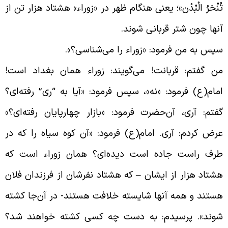
ُنْحَرُ الْبُدْن»؛ یعنی ‏هنگام ظهر در «زوراء» هشتاد هزار تن از
نها چون شتر قربانى شوند.
پس به من فرمود: «زوراء را می‌شناسى؟».
ن گفتم: قربانت! می‌گویند: زوراء همان بغداد است!
مام(ع) فرمود: «نه»، سپس فرمود: «آیا به “رى” رفته‌اى؟
فتم: آرى، آن‌حضرت فرمود: «بازار چهارپایان رفته‌اى؟»
رض کردم: آرى. امام(ع) فرمود: «آن کوه سیاه را که در
رف راست جاده است دیده‌اى؟ همان زوراء است که
شتاد هزار از ایشان – که هشتاد نفرشان از فرزندان فلان
ستند و همه آنها شایسته خلافت هستند- در آن‌جا کشته
وند». پرسیدم: به دست چه کسى کشته خواهند شد؟