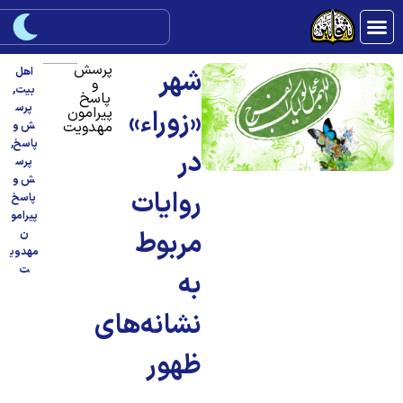
پرسش
شهر
اهل
و
بیت
,
پاسخ
پرس
پیرامون
«زوراء»
مهدویت
ش و
پاسخ
,
در
پرس
ش و
روایات
پاسخ
پیرامو
مربوط
ن
مهدوی
ت
به
نشانه‌های
ظهور