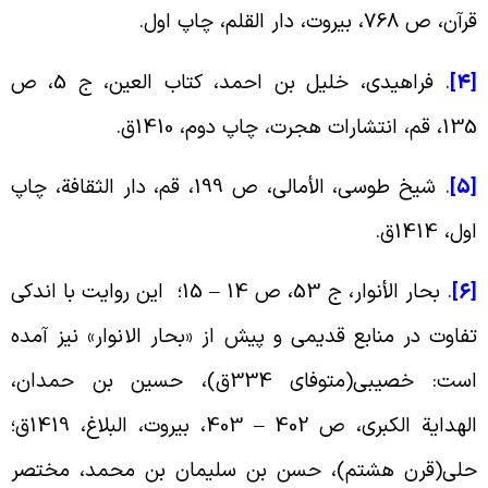
آن‏، ص 768، بیروت، دار القلم‏، چاپ اول.
[
. فراهیدی، خلیل بن احمد، کتاب العین، ج 5، ص
 قم، انتشارات هجرت، چاپ دوم، 1410ق.
[
. شیخ طوسی، الأمالی، ص 199، قم، دار الثقافة، چاپ
ول، 1414ق.
[
. بحار الأنوار، ج ‏53، ص 14 – 15؛ این روایت با اندکی
فاوت در منابع قدیمی و پیش از «بحار الانوار» نیز آمده
است: خصیبی(متوفای 334ق‏)، حسین بن حمدان،
الهدایة الکبری، ص 402 – 403، بیروت، البلاغ، 1419ق؛
لی(قرن هشتم)، حسن بن سلیمان بن محمد، مختصر