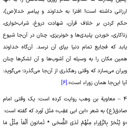
رزانى داشته است! افترا به خداوند و پیامبر خدا(ص)،
کم کردن بر خلاف قرآن، شهادت دروغ، شراب‌خوارى،
ناکارى، خوردن پلیدی‌ها و خونریزى، چنان در آن‌جا شیوع
ابد که فجایع تمام دنیا بپاى آن نرسد. آن‌گاه خداوند
مین مکان را به وسیله آن آشوب‌ها و آن لشکرها چنان
یران می‌سازد که وقتى رهگذرى از آن‌جا می‌گذرد؛ می‌گوید:
یا این‌جا همان زوراء است».
[6]
4 – معاویة بن وهب روایت کرده است: یک وقتى امام
ادق(ع) به شعر «ابن ابی عَقِب» مَثَل آورد که گفته است:
وَ یُنْحَرُ بِالزَّوْراءِ مِنْهُمْ لَدَى الضُّحَى * ثَمانونَ أَلْفاً مِثْلُ مَا