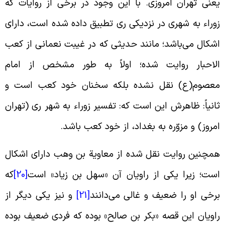
عنی تهران امروزی. با این وجود در برخی از روایات که
وراء به شهری در نزدیکی ری تطبیق داده شده است، دارای
شکال می‌باشد؛ مانند حدیثى که در غیبت نعمانى از کعب
لاحبار روایت شده؛ اولاً به طور مشخص از امام
عصوم(ع) نقل نشده بلکه سخنان خود کعب است و
انیاً: ظاهرش این است که: تفسیر زوراء به شهر رى (تهران
مروز) و مزوّره به بغداد، از خود کعب باشد.
مچنین روایت نقل شده از معاویة بن وهب دارای اشکال
ست؛ زیرا یکی از راویان آن «سهل بن زیاد» است
[20]
که
رخی او را ضعیف و غالی می‌دانند
[21]
و نیز یکی دیگر از
اویان این قصه «بکر بن صالح» بوده که فردی ضعیف بوده