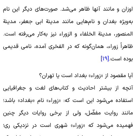
وزان و مانند آنها ظاهر می‌شد. صورت‌هاى دیگر این نام
ه‌ویژه بغدان و نام‌هایى مانند مدینة ابى جعفر، مدینة
لمنصور، مدینة الخلفاء و الزوراء نیز به‌کار می‌رفته است.
اهراً زوراء، همان‌گونه که در الفخرى آمده، نامى قدیمى
وده است.
[19]
یا مقصود از «زوراء» بغداد است یا تهران؟
نچه از بیشتر احادیث و کتاب‌های لغت و جغرافیایی
ستفاده می‌شود این است که: «زوراء» نام «بغداد» باشد؛
انند روایت مفضّل، ولى از برخى روایات دیگر چنین
همیده می‌شود که «زوراء» شهری است در نزدیکی رى؛