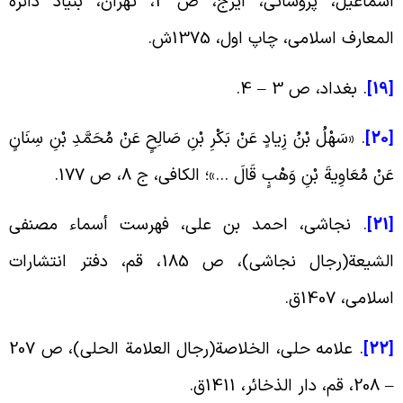
اسماعیل، پروشانى، ایرج، ص 2، تهران، بنیاد دائره
لمعارف اسلامی‏، چاپ اول، 1375ش. ‏
[1
. بغداد، ص 3 – 4.
[2
. «سَهْلُ بْنُ زِیادٍ عَنْ بَکْرِ بْنِ صَالِحٍ عَنْ مُحَمَّدِ بْنِ سِنَانٍ
َنْ مُعَاوِیةَ بْنِ وَهْبٍ قَالَ …»؛ الکافی، ج ‏8، ص 177.
[2
. نجاشی، احمد بن علی، فهرست أسماء مصنفی
الشیعة(رجال نجاشی)، ص 185، قم، دفتر انتشارات
سلامی، 1407ق.
[2
. علامه حلى‏، الخلاصة(رجال العلامة الحلی‏)، ص 207
 قم‏، دار الذخائر، 1411ق.