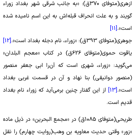
ازهرى(متوفای 370ق‏): «به جانب شرقی شهر بغداد زوراء
ویند و به علت انحراف قبله‌اش به این اسم نامیده شده
ست».
[11]
هرى‏(متوفای 393ق‏): «زوراء، نام دجله بغداد است».
[12]
یاقوت حموى‏(متوفای 626ق‏) در کتاب «معجم البلدان»
ی‌گوید: «زوراء، شهرى است که آن‌را ابى جعفر منصور
منصور دوانیقى) بنا نهاد و آن در قسمت غربى بغداد
ست».
[13]
از این گفتار چنین برمی‌آید که زوراء نام بغداد
دیم است.
طریحى‏(متوفای 1085ق‏) در «مجمع البحرین» در ذیل ماده
زور» وقتی حدیث معاویه بن وهب(روایت چهارم) را نقل