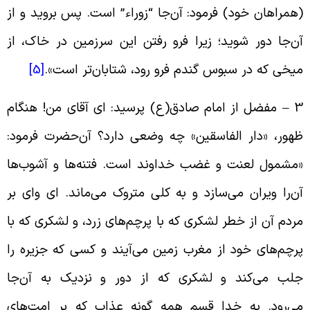
همراهان خود) فرمود: آن‌جا “زوراء” است. پس بروید و از
ن‌جا دور شوید؛ زیرا فرو رفتن این سرزمین در خاک، از
یخی که در سبوس گندم فرو رود، شتابان‌تر است».
[5]
3 – مفضل از امام صادق(ع) پرسید: ای آقای من! هنگام
هور، «دار الفاسقین» چه وضعى دارد؟ آن‌حضرت فرمود:
مشمول لعنت و غضب خداوند است. فتنه‌ها و آشوب‌ها
ن‌را ویران می‌سازد و به کلى متروک می‌ماند. اى واى بر
ردم آن از خطر لشکرى که با پرچم‌هاى زرد، و لشکرى که با
رچم‌هاى خود از مغرب زمین می‌آیند و کسى که جزیره را
لب می‌کند و لشکرى که از دور و نزدیک به آن‌جا
ی‌رود. به خدا قسم همه گونه عذاب که بر امت‌هاى