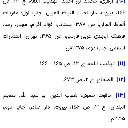
[
. ازهرى، محمد بن احمد، تهذیب اللغة، ج ‏13، ص
166، بیروت، دار احیاء التراث العربی‏، چاپ اول؛ مفردات
ألفاظ القرآن، ص 387؛ بستانی، فؤاد افرام، مهیار، رضا،
فرهنگ ابجدی عربی-فارسی، ص 465، تهران، انتشارات
سلامی، چاپ دوم، 1375ش.
[1
. تهذیب اللغة، ج ‏13، ص 165 – 166.
[1
. الصحاح، ج ‏2، ص 673.
[1
. یاقوت حموی، شهاب الدین ابو عبد الله، معجم
البلدان، ج ‏3، ص 156، بیروت، دار صادر، چاپ دوم،
199م.