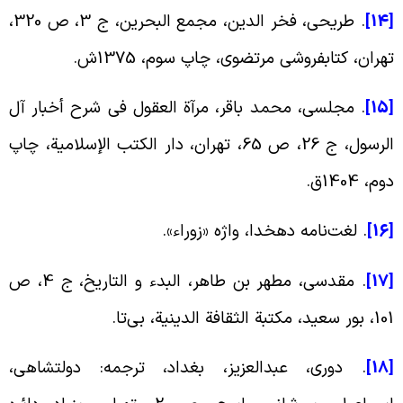
[
. ‏طریحی، فخر الدین، مجمع البحرین، ج ‏3، ص 320،
هران، کتابفروشی مرتضوی، چاپ سوم، 1375ش.
[1
. مجلسی، محمد باقر، مرآة العقول فی شرح أخبار آل
الرسول، ج ‏26، ص 65، تهران، دار الکتب الإسلامیة، چاپ
وم، 1404ق.
[1
. لغت‌نامه دهخدا، واژه «زوراء».
[
. مقدسی، مطهر بن طاهر، البدء و التاریخ، ج ‏4، ص
ور سعید، مکتبة الثقافة الدینیة، بی‌تا.
[1
. دورى، عبدالعزیز، بغداد، ترجمه: دولتشاهى،