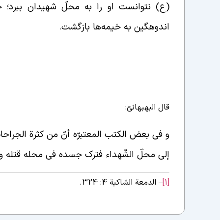
(ع) نتوانست او را به محلّ شهیدان ببرد؛
اندوهگین به خیمه‌ها بازگشت.
قال البهبهانیّ:
و فی بعض الکتب المعتبرّه أنّ من کثرة الجراحا
إلی محلّ الشّهداء فترک جسده فی محله قتله و رجع
[1]
– الدمعة السّاکبة 4: 324.