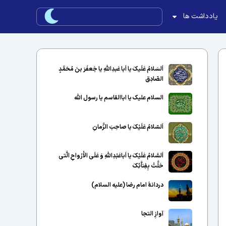
یادداشت ها
اَلسَلامُ عَلَیکَ یا اَبا عَبدِاللّهِ یا جَعفَرَ بنَ مُحَمَّدٍ
الصّادِق
السلام علیک یا اباالقاسم یا رسول الله
اَلسّلامُ عَلَیْکَ یا صاحِبَ الزَّمانِ
اَلسَّلامُ عَلَیْکَ یا اَباعَبْدِاللَّهِ وَ عَلَى الاَْرْواحِ الَّتى
حَلَّتْ بِفِناَّئِکَ
دردانهٔ امام رضا (علیه السلام)
آوازِ التجا