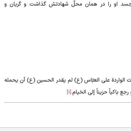
 جسد او را در همان محلّ شهادتش گذاشت و گریان و
ت الواردة علی العبّاس (ع) لم یقدر الحسین (ع) أن یحمله
 باکیاً حزیناً إلی الخیام.
[1]