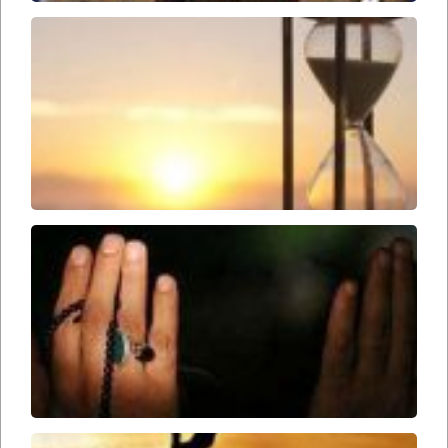
وقت
ظهور
امام
زمان
ارواحنا
فداه
سحرها
را از
دست
ندهید
باید