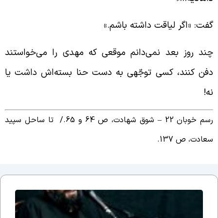
فت: «اگر لیاقت داشته باشم.»
ند روز بعد نمی‌دانم موقعی که مهدی را می‌خواستند
فن کنند، کسی توجّهی به دست حنا بسته‌اش داشت یا
ه!
م خوبان 22 – شوق شهادت، ص 64 و 65./
تا ساحل سپید
عادت، ص 137.
جلسه
نوزدهم
بحث