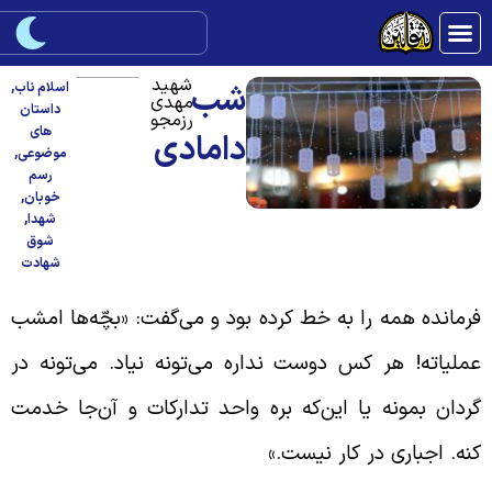
شهید
شب
اسلام ناب
,
مهدی
داستان
رزمجو
های
دامادی
موضوعی
,
رسم
خوبان
,
شهدا
,
شوق
شهادت
رمانده همه را به خط کرده بود و می‌گفت: «بچّه‌ها امشب
ملیاته! هر کس دوست نداره می‌تونه نیاد. می‌تونه در
ردان بمونه یا این‌که بره واحد تدارکات و آن‌جا خدمت
نه. اجباری در کار نیست.»