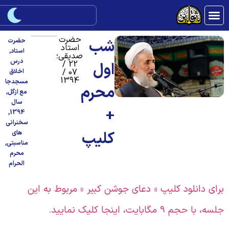
حضرت
شب
حضرت
استاد
استاد
,
صدیقی؛
درس
22 /
اول
07 /
اخلاق
1394
مسجدجا
محرم
مع ازگل
,
سال
+
,
1394
سخنرانی
کلیپ
های
مناسبتی
,
محرم
الحرام
رای دانلود کلیپ « دعای جوشن کبیر » مربوط به این
سه، با حجم 9 مگابایت، اینجا کلیک نمایید.