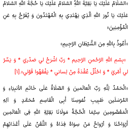
السَّلَامُ عَلَيْكَ يَا بَقِيَّةَ اللَّهُِ السَّلامُ عَلَيْكَ يَا
حُجَّةَ اللَّهِ السَّلامُ
َلَيْكَ يَا
نُورَ اللَّهِ
الَّذِي يَهْتَدِي بِهِ الْمُهْتَدُونَ
وَ يُفَرَّجُ
بِهِ
عَنِ
لْمُؤْمِنِينَ»
أَعُوذُ بِاللَّهِ مِنَ الشَّيْطَانِ الرَّجِيمِ»
«بِسْمِ اللَّهِ الرَّحْمنِ الرَّحِيم‏ *
رَبِّ اشْرَحْ لي‏ صَدْري * وَ يَسِّرْ
ي‏ أَمْريَ * وَ احْلُلْ عُقْدَةً مِنْ لِساني‏ * يَفْقَهُوا قَوْلي‏».
[1]
الْحَمْدُ لِلَّهِ رَبِّ الْعالَمينَ وَ الصّلَاةُ عَلَی خَاتَمِ الأنبِیَاءِ وَ
لمُر
سَلَین طَبِیبِ نُفوسِنَا أَبِی الْقَاسِمِ مُحَمَّدٍ وَ آلِهِ
لْمَعْصُومِینَ سِیَّمَا الْحُجَّةُ مَولَانَا بَقِیَّةِ اللهِ فِی الْعَالَمِین
َرْوَاحُنَا وَ أرْواحُ مَنْ سِوَاهُ فِدَاهُ وَ اللَّعْنُ عَلَی أَعْدَائِهِمْ