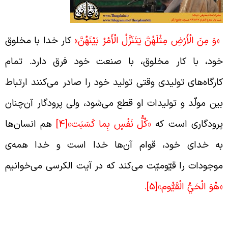
وَ مِنَ الْأَرْضِ مِثْلَهُنَّ يَتَنَزَّلُ الْأَمْرُ بَيْنَهُنَّ»
کار خدا با مخلوق
ود، با کار مخلوق، با صنعت خود فرق دارد. تمام
ارگاه‌های تولیدی وقتی تولید خود را صادر می‌کنند ارتباط
ین مولّد و تولیدات او قطع می‌‌‌‌‌‌‌‌‌‌شود، ولی پرودگار آن‌چنان
رودگاری است که
«
كُلُّ
نَفْسٍ
بِما
كَسَبَت‏»
[4]
هم انسان‌ها
ه خدای خود، قوام آن‌ها خدا است و خدا همه‌ی
وجودات را قیّومیّت می‌کند که در آیت الکرسی می‌خوانیم
هُوَ الْحَيُّ الْقَيُّوم»
[5]
.
مام هستی به پروردگار وابسته هستند