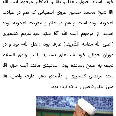
ود، استاد اصولی، عقلی، نقلی، کم‌نظیر مرحوم آیت الله
قا شیخ محمد حسین غروی اصفهانی که هم در عبادت
عجوبه بوده است و هم در علم و معرفت اعجوبه بوده
ست. از مرحوم آیت الله آقا سیّد عبدالکریم کشمیری
اعلی الله مقامه الشّریف) عارف بود، «اهل الله» بود و در
وران جوانی خود شب‌‌های بسیاری را در وادی السّلام
جف به صبح رسانده بود. اساتیدی مانند آیت حق، آقا
یّد مرتضی کشمیری و علّامه‌ی دهر، عارف واصل، آقا
یرزا علی قاضی را درک کرده بود.