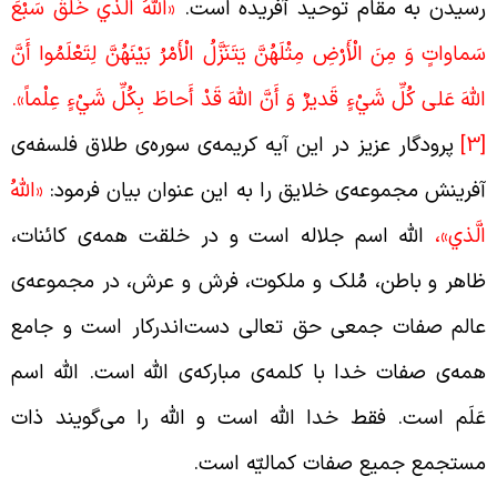
سیدن به مقام توحید آفریده است.
«اللَّهُ الَّذي خَلَقَ سَبْعَ
َماواتٍ وَ مِنَ الْأَرْضِ مِثْلَهُنَّ يَتَنَزَّلُ الْأَمْرُ بَيْنَهُنَّ لِتَعْلَمُوا أَنَّ
للَّهَ عَلى‏ كُلِّ شَيْ‏ءٍ قَديرٌ وَ أَنَّ اللَّهَ قَدْ أَحاطَ بِكُلِّ شَيْ‏ءٍ عِلْماً».
[
پرودگار عزیز در این آیه کریمه‌ی سوره‌ی طلاق فلسفه‌ی
فرینش مجموعه‌ی خلایق را به این عنوان بیان فرمود:
«اللَّهُ
لَّذي»،
الله اسم جلاله است و در خلقت همه‌ی کائنات،
اهر و باطن، مُلک و ملکوت، فرش و عرش، در مجموعه‌ی
الم صفات جمعی حق تعالی دست‌اندرکار است و جامع
مه‌ی صفات خدا با کلمه‌ی مبارکه‌ی الله است. الله اسم
َلَم است. فقط خدا الله است و الله را می‌گویند ذات
ستجمع جمیع صفات کمالیّه است.