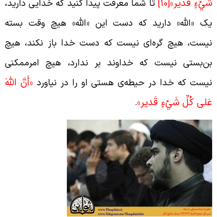
َيْ‏ءٍ قَدير
»
[10]
تا شما معرفت پیدا کنید که خدایی دارید،
ک «الله» دارید که دست این «الله» هیچ وقت بسته
یست، هیچ گره‌ای نیست که دست خدا باز نکند، هیچ
ن‌بستی نیست که خداوند بر ندارد، هیچ امرممکنی
أَنَّ اللَّهَ
یست که خدا در حیطه‌ی هستی او را در نیاورد
«
َلى‏ كُلِّ شَيْ‏ءٍ قَدير
.
»