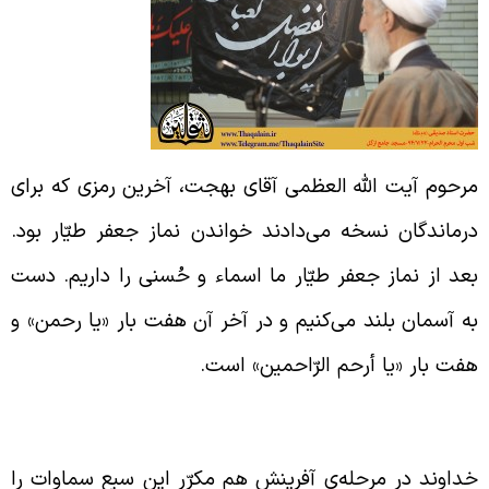
رحوم آیت الله العظمی آقای بهجت، آخرین رمزی که برای
رماندگان نسخه می‌دادند خواندن نماز جعفر طیّار بود.
عد از نماز جعفر طیّار ما اسماء و حُسنی را داریم. دست
ه آسمان بلند می‌کنیم و در آخر آن هفت بار «یا رحمن» و
فت بار «یا أرحم الرّاحمین» است.
فت آسمان
داوند در مرحله‌ی آفرینش هم مکرّر این سبع سماوات را