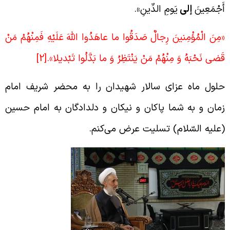
َجْمَعِینَ‏
إلی
یَومِ الدِّینِ».
مِنَ الْمُؤْمِنينَ رِجالٌ صَدَقُوا ما عاهَدُوا اللَّهَ عَلَيْهِ فَمِنْهُمْ مَنْ
َضى‏ نَحْبَهُ وَ مِنْهُمْ مَنْ يَنْتَظِرُ وَ ما بَدَّلُوا تَبْديلا».
[2]
لول ماه عزای سالار شهیدان را به محضر شریف امام
مان و به شما پاکان و نیکان و دلدادگان به امام حسین
علیه السّلام) تسلیت عرض می‌کنم.