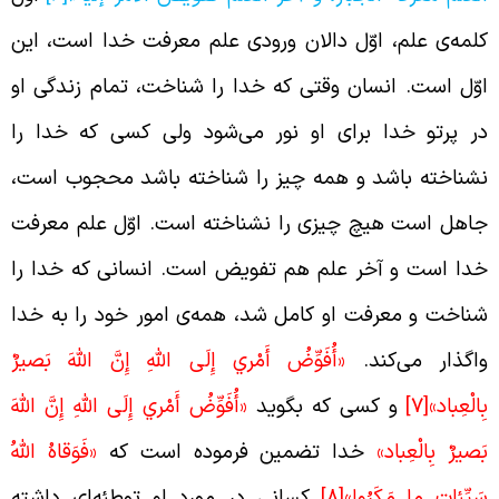
لمه‌‌ی علم، اوّل دالان ورودی علم معرفت خدا است، این
وّل است. انسان وقتی که خدا را شناخت، تمام زندگی او
ر پرتو خدا برای او نور می‌شود ولی کسی که خدا را
شناخته باشد و همه چیز را شناخته باشد محجوب است،
اهل است هیچ چیزی را نشناخته است. اوّل علم معرفت
دا است و آخر علم هم تفویض است. انسانی که خدا را
ناخت و معرفت او کامل شد، همه‌ی امور خود را به خدا
اگذار می‌کند.
«أُفَوِّضُ أَمْري إِلَى اللَّهِ إِنَّ اللَّهَ بَصيرٌ
ِالْعِباد»
[7]
و کسی که بگوید
«أُفَوِّضُ أَمْري إِلَى اللَّهِ إِنَّ اللَّهَ
َصيرٌ بِالْعِباد»
خدا تضمین فرموده است که
«فَوَقاهُ اللَّهُ
َيِّئاتِ ما مَكَرُوا»
[8]
کسانی در مورد او توطئه‌ای داشته