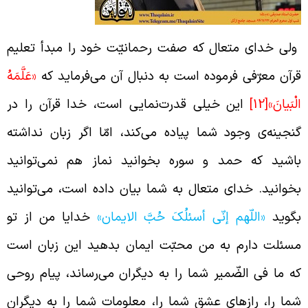
لی خدای متعال که صفت رحمانیّت خود را مبدأ تعلیم
رآن معرّفی فرموده است به دنبال آن می‌فرماید که
«عَلَّمَهُ
لْبَيانَ»
[12]
این خیلی قدرت‌نمایی است، خدا قرآن را در
نجینه‌ی وجود شما پیاده می‌کند، امّا اگر زبان نداشته
اشید که حمد و سوره بخوانید نماز هم نمی‌توانید
خوانید. خدای متعال به شما بیان داده است، می‌توانید
گوید
«اللّهم إنّی أسئلُکَ حُبَّ الایمان»
خدایا من از تو
سئلت دارم به من محبّت ایمان بدهید این زبان است
ه ما فی الضّمیر شما را به دیگران می‌رساند، پیام روحی
ما را، رازهای عشق شما را، معلومات شما را به دیگران