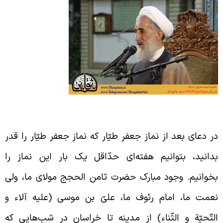
ماز جعفر طیّار
ر دعای بعد از نماز جعفر طیّار که نماز جعفر طیّار را قدر
دانید، بتوانیم هفته‌ای حدّاقل یک بار این نماز را
خوانیم. وجود مبارک حضرت ثامن الحجج مولای ما، ولی
عمت ما، امام رئوف ما، علیّ بن موسی (علیه آلاء و
لتّحیّة و الثّناء) از مدینه تا خراسان در شب‌هایی که