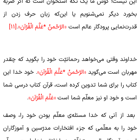
ین نیست! گوش ما یک تکّه استخوان است که اگر ضربه
خورد دیگر نمی‌شنویم یا این‌که زبان حرف زدن از
درت‌نمایی پرودگار عالم است
«
الرَّحْمنُ
*
عَلَّمَ
الْقُرْآنَ
»
.
[11]
حمانیّت خدا مبدأ تعلیم قرآن
داوند وقتی می‌‌خواهد رحمانیّت خود را بگوید که چقدر
هربان است می‌گوید
«الرَّحْمنُ
*
عَلَّمَ
الْقُرْآنَ
»
. خود خدا این
تاب را برای شما تدوین کرده است، قرآن کتاب درسی شما
ست و خود او نیز معلّم شما است
«عَلَّمَ
الْقُرْآنَ
»
.
عد از آنی که خدا مسئله‌ی معلّم بودن خود را، وصف
ود را به معلّمی که جزء افتخارات مدرّسین و آموزگاران