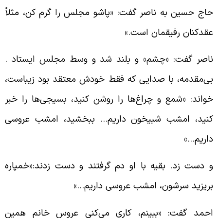
اج حسین به ناصر گفت: «پاشو مجلس را گرم کن، مثلاً
قدکنان رفیقمان است.»
اصر گفت: «چشم» و بلند شد و وسط مجلس ایستاد .
ی‌مقدمه، با صدایی که فقط خودش معتقد بود زیباست،
واند: «شمع و چراغ‌ها را روشن کنید، بسیجی‌ها را خبر
نید، امشب شبیخون داریم… ببخشید، امشب عروسی
اریم…»
 دست زد. بقیه با او دم گرفتند و دست زدند:«خمپاره
ریزید سرشون، امشب عروسی داریم…»
حمد گفت: «ببینم، کاری می‌کنی عروس خانم همین