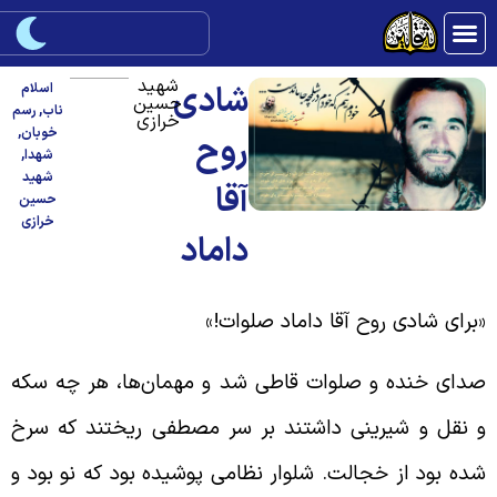
شهید
شادی
اسلام
حسین
ناب
,
رسم
خرازی
خوبان
,
روح
شهدا
,
شهید
آقا
حسین
خرازی
داماد
برای شادی روح آقا داماد صلوات!»
دای خنده و صلوات قاطی شد و مهمان‌ها، هر چه سکه
 نقل و شیرینی داشتند بر سر مصطفی ریختند که سرخ
ده بود از خجالت. شلوار نظامی پوشیده بود که نو بود و