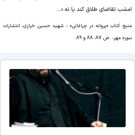
مشب تقاضای طلاق کند یا نه.»…
نبع: کتاب «پروانه در چراغانی» – شهید حسین خرازی، انتشارات
وره مهر، ص 87، 88 و 89.
جلسه
نوزدهم
بحث
ضرورت
وجود
مذهب؛
یا وقتی
می
گوییم
شیعه
هستیم،