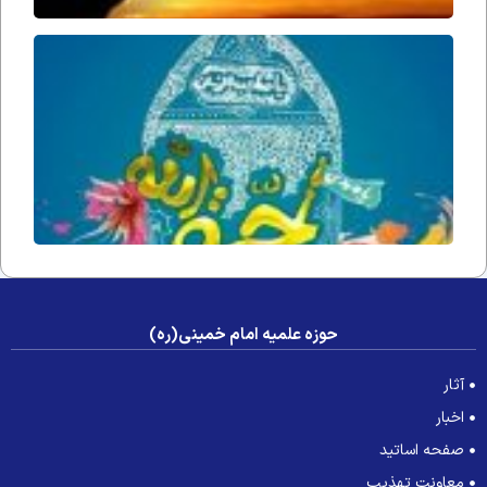
حُجّت ا
زمان(ار
فداه) د
جامعه 
عصر غی
حوزه علمیه امام خمینی(ره)
آثار
اخبار
صفحه اساتید
معاونت تهذیب