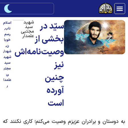
شهید
سیّد در
اسلام
سید
ناب
,
مجتبی
رسم
علمدار
بخشی از
خوبا
ن
,
وصیت‌نامه‌اش
شهدا
,
شهید
نیز
سید
مجتب
چنین
ی
علمدا
ر
آورده
است
ه دوستان و برادران عزیزم وصیت می‌کنم؛ کاری نکنند که