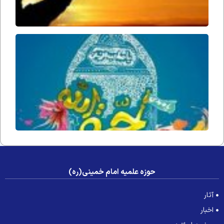
حُجّت ا
زمان(ار
فداه) د
جامعه 
عصر غی
حوزه علمیه امام خمینی(ره)
آثار
اخبار