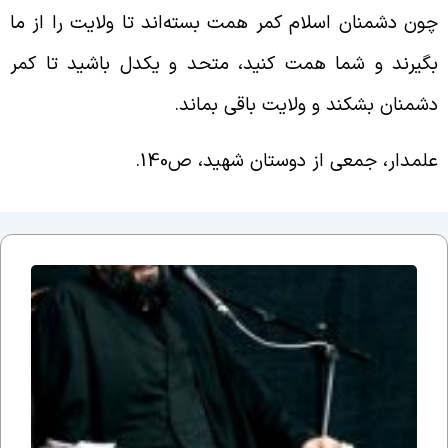
ون دشمنان اسلام کمر همت بسته‌اند تا ولایت را از ما
گیرند و شما همت کنید، متحد و یکدل باشید تا کمر
شمنان بشکند و ولایت باقی بماند.
لمدار، جمعی از دوستان شهید، ص140.
جلسه
نوزدهم
بحث
ضرورت
وجود
مذهب؛
یا وقتی
می
گوییم