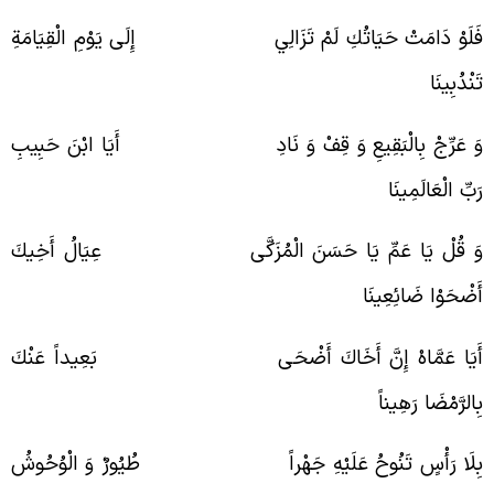
َلَوْ دَامَتْ حَيَاتُكِ لَمْ تَزَالِي إِلَى يَوْمِ الْقِيَامَةِ
َنْدُبِينَا
َ عَرِّجْ بِالْبَقِيعِ وَ قِفْ وَ نَادِ أَيَا ابْنَ حَبِيبِ
َبِّ الْعَالَمِينَا
َ قُلْ يَا عَمِّ يَا حَسَنَ الْمُزَكَّى عِيَالُ أَخِيكَ
َضْحَوْا ضَائِعِينَا
َيَا عَمَّاهْ إِنَّ أَخَاكَ أَضْحَى بَعِيداً عَنْكَ
ِالرَّمْضَا رَهِيناً
ِلَا رَأْسٍ تَنُوحُ عَلَيْهِ جَهْراً طُيُورٌ وَ الْوُحُوشُ