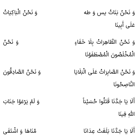
َ نَحْنُ بَنَاتُ يس وَ طه وَ نَحْنُ الْبَاكِيَاتُ
َلَى أَبِينَا
َ نَحْنُ الطَّاهِرَاتُ بِلَا خَفَاءٍ وَ نَحْنُ
لْمُخْلَصُونَ الْمُصْطَفَوْنَا
َ نَحْنُ الصَّابِرَاتُ عَلَى الْبَلَايَا وَ نَحْنُ الصَّادِقُونَ
لنَّاصِحُونَا
َلَا يَا جَدَّنَا قَتَلُوا حُسَيْناً وَ لَمْ يَرْعَوْا جَنَابَ
للَّهِ فِينَا
َلَا يَا جَدَّنَا بَلَغَتْ عِدَانَا مُنَاهَا وَ اشْتَفَى