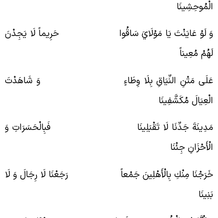
لْمُوحِشِينَا
َ لَوْ عَايَنْتَ يَا مَوْلَايَ سَاقُوا حَرِيماً لَا يَجِدْنَ
َهُمْ مُعِيناً
َلَى مَتْنِ النِّيَاقِ بِلَا وِطَاءٍ وَ شَاهَدْتَ
لْعِيَالَ مُكَشَّفِينَا
َدِينَةَ جَدِّنَا لَا تَقْبَلِينَا فَبِالْحَسَرَاتِ وَ
لْأَحْزَانِ جِئْنَا
َرَجْنَا مِنْكِ بِالْأَهْلِينَ جَمْعاً رَجَعْنَا لَا رِجَالَ وَ لَا
َنِينَا