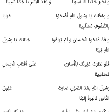
َ أَخْبِرْ جَدَّنَا أَنَّا أُسِرْنَا وَ بَعْدَ الْأَسْرِ يَا جَدَّا سُبِينَا
َ رَهْطُكَ يَا رَسُولَ اللَّهِ أَضْحَوْا عَرَايَا
ِالطُّفُوفِ مُسَلَّبِينَا
َ قَدْ ذَبَحُوا الْحُسَيْنَ وَ لَمْ يُرَاعُوا جَنَابَكَ يَا رَسُولَ
للَّهِ فِينَا
َلَوْ نَظَرَتْ عُيُونُكَ لِلْأُسَارَى عَلَى أَقْتَابِ الْجِمَالِ
ُحَمَّلِينَا
َسُولَ اللَّهِ بَعْدَ الصَّوْنِ صَارَتْ عُيُونُ
لنَّاسِ نَاظِرَةً إِلَيْنَا