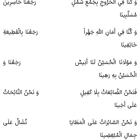
َ كُنَّا فِي الْخُرُوجِ بِجَمْعِ شَمْلٍ رَجَعْنَا حَاسِرِينَ
ُسَلَّبِينَا
َ كُنَّا فِي أَمَانِ اللَّهِ جَهْراً رَجَعْنَا بِالْقَطِيعَةِ
َائِفِينَا
َ مَوْلَانَا الْحُسَيْنُ لَنَا أَنِيسٌ رَجَعْنَا وَ
لْحُسَيْنُ بِهِ رَهِينَا
َنَحْنُ الضَّائِعَاتُ بِلَا كَفِيلٍ وَ نَحْنُ النَّائِحَاتُ
َلَى أَخِينَا
َ نَحْنُ السَّائِرَاتُ عَلَى الْمَطَايَا نُشَالُ عَلَى
ِمَالِ الْمُبْغِضِينَا