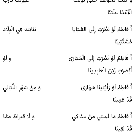
َ كُنْتَ تَحُوطُنَا حَتَّى تَوَلَّتْ عُيُونُكَ ثَارَتِ
لْأَعْدَا عَلَيْنَا
َ فَاطِمُ لَوْ نَظَرْتِ إِلَى السَّبَايَا بَنَاتِكَ فِي الْبِلَادِ
ُشَتَّتِينَا
َ فَاطِمُ لَوْ نَظَرْتِ إِلَى الْحَيَارَى وَ لَوْ
َبْصَرْتِ زَيْنَ الْعَابِدِينَا
َ فَاطِمُ لَوْ رَأَيْتِينَا سَهَارَى وَ مِنْ سَهَرِ اللَّيَالِي
َدْ عَمِينَا
َ فَاطِمُ مَا لَقِيتِي مِنْ عِدَاكِي وَ لَا قِيرَاطَ مِمَّا
َدْ لَقِينَا