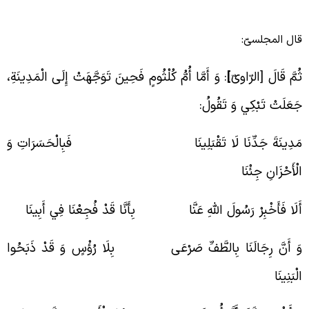
ال المجلسیّ:
ُمَّ قَالَ [الرّاویّ
]
: وَ أَمَّا أُمُّ كُلْثُومٍ فَحِينَ تَوَجَّهَتْ إِلَى الْمَدِينَةِ،
َعَلَتْ تَبْكِي وَ تَقُولُ:‏
َدِينَةَ جَدِّنَا لَا تَقْبَلِينَا فَبِالْحَسَرَاتِ وَ
لْأَحْزَانِ جِئْنَا
َلَا فَأَخْبِرْ رَسُولَ اللَّهِ عَنَّا بِأَنَّا قَدْ فُجِعْنَا فِي أَبِينَا
َ أَنَّ رِجَالَنَا بِالطَّفِّ صَرْعَى بِلَا رُؤْسٍ وَ قَدْ ذَبَحُوا
لْبَنِينَا