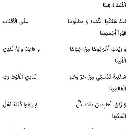
لْأَعْدَاءُ فِينَا
َقَدْ هَتَكُوا النِّسَاءَ وَ حَمَّلُوهَا عَلَى الْأَقْتَابِ
َهْراً أَجْمَعِينَا
َ زَيْنَبُ أَخْرَجُوهَا مِنْ خِبَاهَا وَ فَاطِمُ وَالِهٌ تُبْدِي
لْأَنِينَا
ُكَيْنَةُ تَشْتَكِي مِنْ حَرِّ وَجْدٍ تُنَادِي الْغَوْثَ رَبَّ
لْعَالَمِينَا
َ زَيْنُ الْعَابِدِينَ بِقَيْدِ ذُلٍّ وَ رَامُوا قَتْلَهُ أَهْلُ
لْخَئُونَا