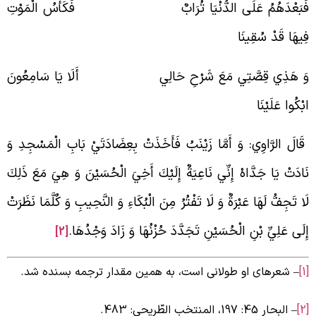
َبَعْدَهُمُ عَلَى الدُّنْيَا تُرَابٌ فَكَأْسُ الْمَوْتِ
ِيهَا قَدْ سُقِينَا
َ هَذِي قِصَّتِي مَعَ شَرْحِ حَالِي أَلَا يَا سَامِعُونَ
بْكُوا عَلَيْنَا
َالَ الرَّاوِي: وَ أَمَّا زَيْنَبُ فَأَخَذَتْ بِعِضَادَتَيْ بَابِ الْمَسْجِدِ وَ
َادَتْ يَا جَدَّاهْ إِنِّي نَاعِيَةٌ إِلَيْكَ أَخِيَ الْحُسَيْنَ وَ هِيَ مَعَ ذَلِكَ
َا تَجِفُّ لَهَا عَبْرَةٌ وَ لَا تَفْتُرُ مِنَ الْبُكَاءِ وَ النَّحِيبِ وَ كُلَّمَا نَظَرَتْ
ِلَى عَلِيِّ بْنِ الْحُسَيْنِ تَجَدَّدَ حُزْنُهَا وَ زَادَ وَجْدُهَا.
[2]
– شعرهای او طولانی است، به همین مقدار ترجمه بسنده شد.
– البحار 45: 197، المنتخب الطّریحی: 483.