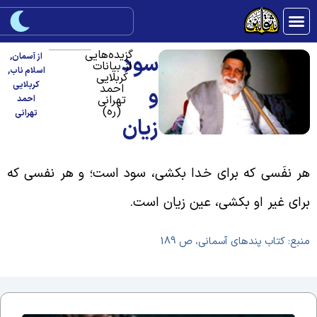
گزیده‌هایی
سود
از آسمان
,
از بیانات
اسلام ناب
,
کربلایی
کربلایی
احمد
و
تهرانی
احمد
(ره)
تهرانی
زیان
ر نفَسی که برای خدا بکشی، سود است؛ و هر نفسی که
رای غیر او بکشی، عین زیان است.
نبع: کتاب پندهای آسمانی، ص 189