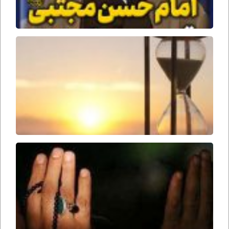
جنگ
جمل
وقت
ظهور
امام
زمان
ارواحنا
فداه
سحرها
را از
دست
ندهید