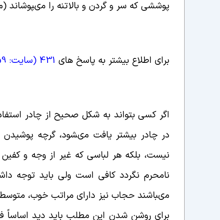
پوششى که سر و گردن و بالاتنه را مى‏پوشاند (مقنعه). 2- چیزى که تمام بدن را ب
برای اطلاع بیشتر به پاسخ های
431 (
سایت: 459
اگر کسى بتواند به شکل صحیح از چادر استفاد
در چادر بیشتر یافت مى‏شود، گرچه پوشیدن
نیست، بلکه هر لباسى که غیر از وجه و کفین
نامحرم نگردد کافى است ولى باید توجه داش
مى‏باشند حجاب نیز داراى مراتب خوب، متوسط 
براى روشن شدن این مطلب باید دید اساساً 