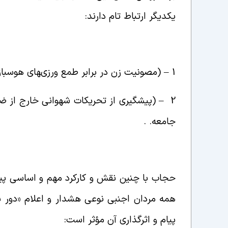
یکدیگر ارتباط تام دارند
:
1 – (
مصونیت زن در برابر طمع ‏ورزى‏هاى هوس‏باز
2 – (پیشگیرى از تحریکات شهوانى خارج از 
جامعه.
.
حجاب با چنین نقش و کارکرد مهم و اساسى پیامى
همه مردان اجنبى نوعى هشدار و اعلام «دور ب
پیام و اثرگذارى آن مؤثر است
: