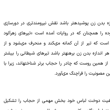
 بدن زن پوشیده‏تر باشد نقش نیرومندترى در دورسازى
لوده را همچنان که در روایات آمده است «تیرهاى زهرآلود
ست که تیر از آن کمانه مى‏کند و منحرف مى‏شود و از
 اندازه بدن زن برهنه‏تر باشد تیرهاى شیطانى را بیشتر
 همین روست که چادر را حجاب برتر شناخته‏اند، زیرا با
ن مصونیت را فراچنگ مى‏آورد
.
فیت دوخت لباس خود بخش مهمى از حجاب را تشکیل