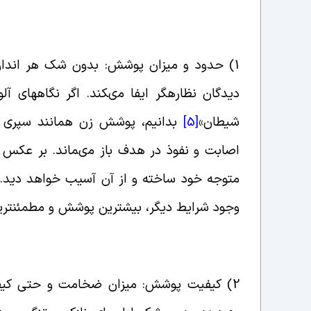
1)
حدود و میزان پوشش: بدون شک هر اندازه
دیدگان نظاره‏گر ایفا مى‏کند. اگر نگاه‏هاى آ
شیطان
»
[5]
بدانیم، پوشش زن همانند سپرى ا
اصابت و نفوذ در هدف باز مى‏ماند. بر عکس هر
متوجه خود ساخته و از آن آسیب خواهد دید. از
وجود شرایط دیگر، بیشترین پوشش و مطمئن‏تری
2)
کیفیت پوشش: میزان ضخامت و حتى کی