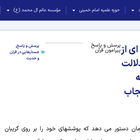
حوزه علمیه امام خمینی
مؤسسه عالم آل محمد (ع)
پرسش و پاسخ
ای از
پرسش و پاسخ
,
پیرامون قرآن
جستارهایی در قرآن
و حدیث
لالت
ه
جاب
ان مسلمان دستور می دهد که پوششهای خود را بر روی گریبان