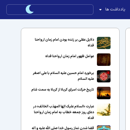
یادداشت ها
دلایل عقلی بر زنده بودن امام زمان ارواحنا
فداه
عوامل ظهور امام زمان ارواحنا فداه
برخورد امام حسین علیه السلام با علی اصغر
علیه السلام
تاریخ حرکت اسرای کربلا از کربلا به سمت شام
عبارت «السلام علیک ایّها المهذب الخائف» در
دعای روز جمعه خطاب به امام زمان ارواحنا
فداه
قضا شدن نماز رسول خدا صلی الله علیه و آله