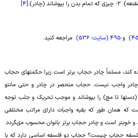
پوشاند (چادر
).
[4]
)
و
495 (
سایت: 536
)
مراجعه کنید
.
ه کند، مسلماً چادر حجاب برتر است زیرا حکمت‏هاى حجاب
 چادر واجب نیست. حجاب منحصر در چادر و حتى مانتو
 (دست‏ها تا مچ) را بپوشاند و موجب تحریک و جلب توجه
ت که همان طور که بقیه واجبات داراى مراتب مختلفى
و خوب‏تر است و چادر حجاب برتر بانوان محسوب مى‏گردد.
فلسفه حجاب چیست؟ حجاب دو فلسفه اساسى دارد که با