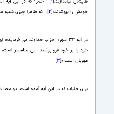
هایشان بیاندازند
.
[1]
”
خمر” که در این آیه آ
خودش را بپوشاند
»
[2]
.
که ظاهرا چیزی شبیه مقن
در آیه 33 سوره احزاب خداوند می فرماید:
خود را بر خود فرو پوشند. این مناسب‏تر است، ت
مهربان است
.»
[3]
براى جلباب که در این آیه آمده است، دو معنا