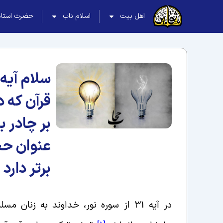
اهل بیت
اسلام ناب
حضرت استاد
سلام آیه 
قرآن که د
بر چادر ب
عنوان ح
برتر دارد
در آیه 31 از سوره نور، خداوند به زن