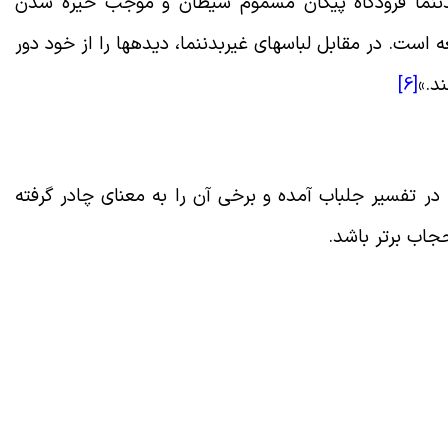
ن‏نما فرودگاه پیکان مسموم شیطان و موجب خیره شدن
است. در مقابل لباس‏هاى غیربدن‏نما، دیده‏ها را از خود دور
ند
.»
[6]
ر تفسیر جلباب آمده و برخی آن را به معنای چادر گرفته
حجاب برتر باشد
.