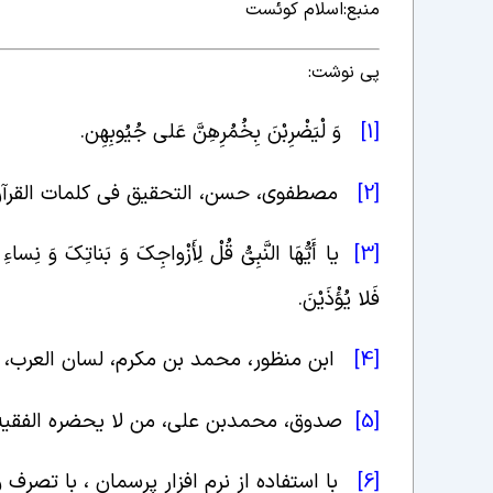
منبع:اسلام کوئست
پی نوشت:
[1]
وَ لْیَضْرِبْنَ بِخُمُرِهِنَّ عَلى‏ جُیُوبِهِن‏
.
[2]
مصطفوی، حسن، التحقیق فی کلمات القرآن الکریم
[3]
یا أَیُّهَا النَّبِیُّ قُلْ لِأَزْواجِکَ وَ بَناتِکَ وَ نِساءِ 
فَلا یُؤْذَیْنَ
.
[4]
ابن منظور، محمد بن مکرم، لسان العرب، ج1، ص 2
[5]
صدوق، محمدبن علی، من لا یحضره الفقیه، ج4، 
[6]
با استفاده از نرم افزار پرسمان ، با تصرف و