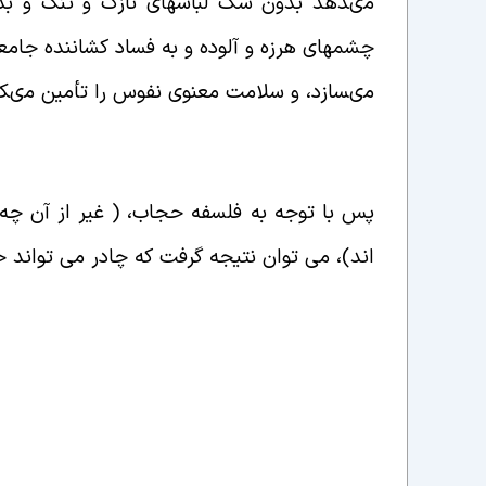
مى‏دهد بدون شک لباس‏هاى نازک و تنگ و بد
چشم‏هاى هرزه و آلوده و به فساد کشاننده جامعه 
مى‏سازد، و سلامت معنوى نفوس را تأمین مى‏ک
پس با توجه به فلسفه حجاب، ( غیر از آن چه د
اند)، می توان نتیجه گرفت که چادر می تواند 