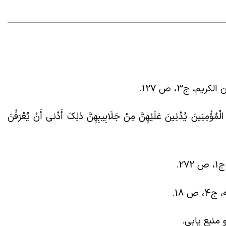
، ج3، ص 127
.
الْمُؤْمِنِینَ یُدْنِینَ عَلَیْهِنَّ مِنْ جَلَابِیبِهِنَّ ذلِکَ أَدْنى‏ أَنْ یُعْرَفْنَ
27
.
ص 18
.
 منبع یابی
.