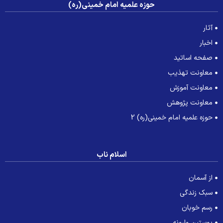
حوزه علمیه امام خمینی(ره)
آثار
اخبار
صفحه اساتید
معاونت تهذیب
معاونت آموزش
معاونت پژوهش
حوزه علمیه امام خمینی(ره) 2
اسلام ناب
از آسمان
سبک زندگی
رسم خوبان
پوستین وارونه