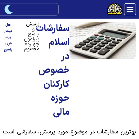
پرسش
سفارشات
اهل
و
بیت
,
پاسخ
پرس
پیرامون
اسلام
چهارده
ش و
معصوم
پاسخ
در
خصوص
کارکنان
حوزه
مالی
هترین سفارشات در موضوع مورد پرسش، سفارشی است