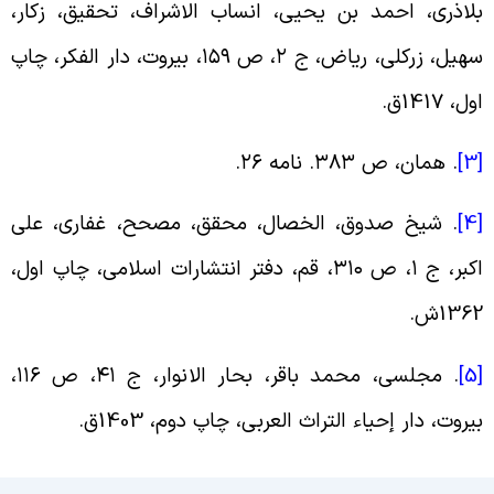
لاذری، احمد بن یحیی، انساب الاشراف، تحقیق، زکار،
هیل، زرکلی، ریاض، ج
۲
، ص
۱۵۹
، بیروت، دار الفکر، چاپ
ول، 1417ق
.
[
. همان، ص
۳۸۳.
نامه
۲۶
.
[
. شیخ صدوق، الخصال، محقق، مصحح، غفاری، علی
کبر، ج
۱
، ص
۳۱۰
، قم، دفتر انتشارات اسلامی، چاپ اول،
136ش
.
[
. مجلسی، محمد باقر، بحار الانوار، ج
۴۱
، ص
۱۱۶
،
یروت، دار إحیاء التراث العربی، چاپ دوم، 1403ق
.