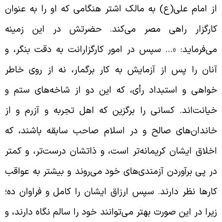
ز امام علی(ع) به مالک اشتر هنگامی که او را به عنوان
ارگزار راهی مصر می‌کند. حضرتش در این زمینه
ی‌فرماید: «… سپس در امور کارگزارانت به دقت بنگر، و
نان را پس از آزمایش به کار برگمار، نه از روى خاطر
واهى و استبداد رأى، که این دو از شاخه‌‏هاى ستم و
یانت‌اند. کسانى را برگزین که اهل تجربه و آزرم و از
اندان‌هاى صالح و در اسلام صاحب سابقه باشند، که
خلاق ایشان کریمانه‌‏تر است، و ذاتشان درست‌تر، و کمتر
ر پى برآوردن آزمندی‌هاى خود مى‌‏روند و بیشتر به عواقب
ارها نظر دارند. سپس ارزاق ایشان را کامل و فراوان ده؛
یرا در این صورت بهتر مى‌‏توانند خود را سالم نگاه دارند، و