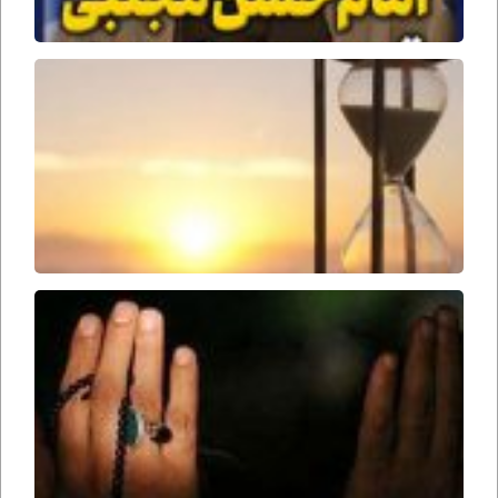
جمل
وقت
ظهور
امام
زمان
ارواحنا
فداه
سحرها
را از
دست
ندهید