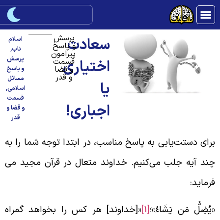
پرسش
سعادت
اسلام
و پاسخ
ناب
,
پیرامون
پرسش
قسمت
اختیاری
و قضا
و پاسخ
و قدر
مسائل
یا
اسلامی
,
قسمت
اجباری!
و قضا و
قدر
رای دستت‌یابی به پاسخ مناسب، در ابتدا توجه شما را به
ند آیه جلب می‌کنیم. خداوند متعال در قرآن مجید می‌
رماید:
يُضِلُّ مَن يَشَاءُ»؛
[1]
«[خداوند] هر کس را بخواهد گمراه