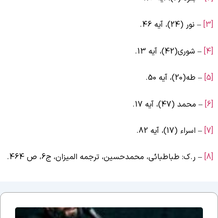
– نور (24)، آیه 46.
– شوری(42)، آیه 13.
– طه(20)، آیه 50.
– محمد (47)، آیه 17.
– اسراء (17)،‌ آیه 82.
– ر.ک: طباطبائی، محمدحسین، ترجمه المیزان، ج6، ص 464.
جلسه