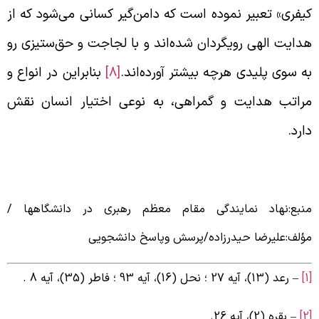
یفری» تعبیر نموده است که دامن‌گیر کسانی می‌شود که از
دایت الهی رویگردان شده‌اند و با لجاجت و حق‌ستیزی رو
ه سوی پلیدی هرچه بیشتر آورده‌اند.
[8]
بنابراین در انواع و
راتب هدایت و گمراهی، به نوعی اختیار انسان نقش
ارد.
نبع:نهاد نمایندگی مقام معظم رهبری در دانشگاهها /
ؤلف:علیرضا حیدرزاده/پرسش وپاسخ دانشجویی
– رعد (13)، آیه 27 ؛ نحل (16)، آیه 93 ؛ فاطر (35)، آیه 8 .
– بقره (2)، آیه 26.