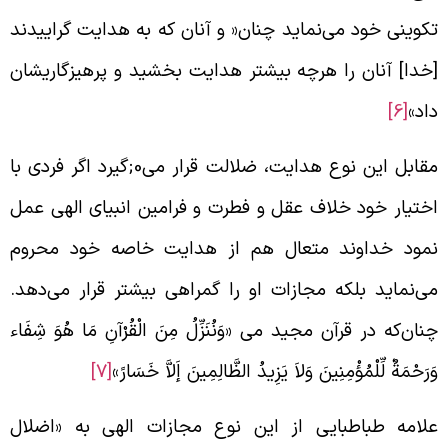
کوینی خود می‌نماید چنان‌« و آنان که به هدایت گراییدند
خدا] آنان را هرچه بیشتر هدایت بخشید و پرهیزگاریشان
اد»
[6]
مقابل این نوع هدایت، ضلالت قرار می0;‌گیرد اگر فردی با
ختیار خود خلاف عقل و فطرت و فرامین انبیای الهی عمل
مود خداوند متعال هم از هدایت خاصه خود محروم
ی‌نماید بلکه مجازات او را گمراهی بیشتر قرار می‌دهد.
نان‌که در قرآن مجید می‌ «وَنُنَزِّلُ مِنَ الْقُرْآنِ مَا هُوَ شِفَاء
َرَحْمَةٌ لِّلْمُؤْمِنِینَ وَلاَ یَزِیدُ الظَّالِمِینَ إَلاَّ خَسَارً»
[7]
لامه طباطبایی از این نوع مجازات الهی به «اضلال