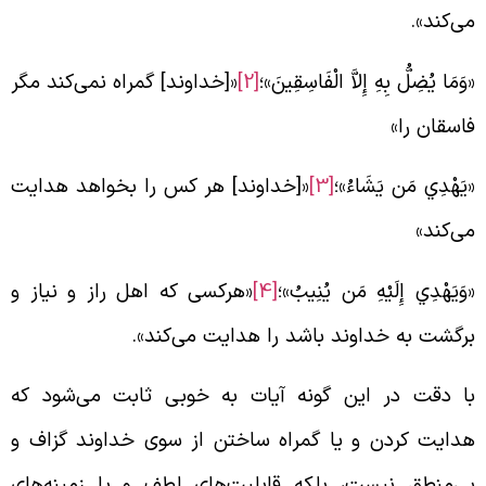
ی‌کند».
وَمَا يُضِلُّ بِهِ إِلاَّ الْفَاسِقِينَ»؛
[2]
«[خداوند] گمراه نمی‌کند مگر
اسقان را»
يَهْدِي مَن يَشَاءُ»؛
[3]
«[خداوند] هر کس را بخواهد هدایت
ی‌کند»
وَيَهْدِي إِلَيْهِ مَن يُنِيبُ»؛
[4]
«هرکسی که اهل راز و نیاز و
رگشت به خداوند باشد را هدایت می‌کند».
ا دقت در این ‌گونه آیات به خوبی ثابت می‌شود که
دایت کردن و یا گمراه ساختن از سوی خداوند گزاف و
ی‌منطق نیست، بلکه قابلیت‌های لطف و یا زمینه‌های