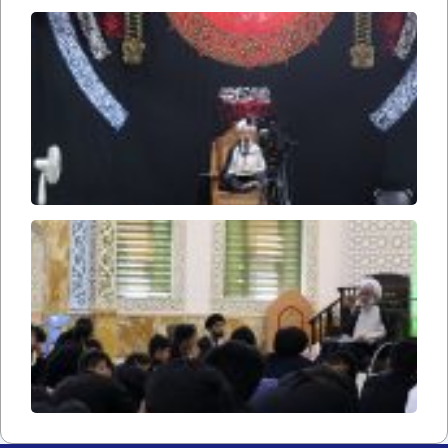
حریم
ملکوت
۲۷۳
در
محضر
استاد
۲۹۶