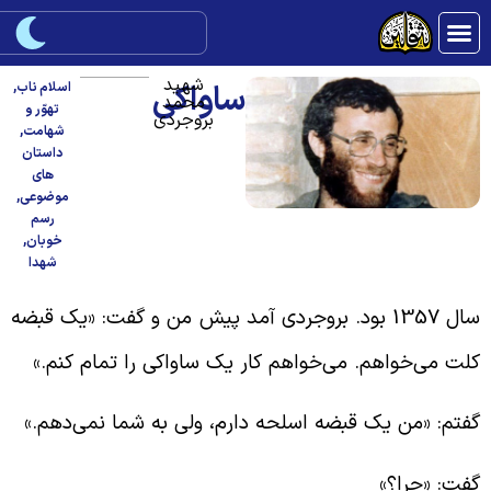
شهید
ساواکی
اسلام ناب
,
محمد
تهوّر و
بروجردی
شهامت
,
داستان
های
موضوعی
,
رسم
خوبان
,
شهدا
سال 1357 بود. بروجردی آمد پیش من و گفت: «یک قبضه
لت می‌خواهم. می‌خواهم کار یک ساواکی را تمام کنم.»
فتم: «من یک قبضه اسلحه دارم، ولی به شما نمی‌دهم.»
فت: «چرا؟»