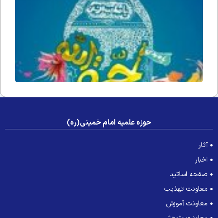
زمان(ار
فداه) د
جامعه 
عصر غی
حوزه علمیه امام خمینی(ره)
آثار
اخبار
صفحه اساتید
معاونت تهذیب
معاونت آموزش