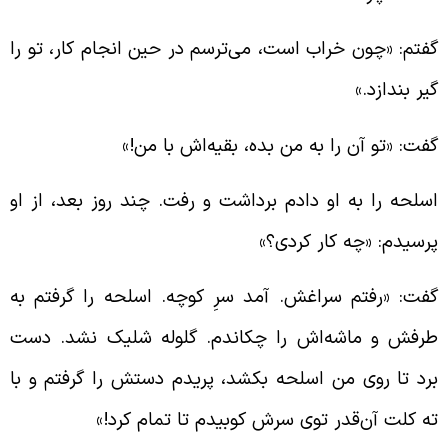
فتم: «چون خراب است، می‌ترسم در حین انجام کار، تو را
یر بندازد.»
فت: «تو آن را به من بده، بقیه‌اش با من!»
سلحه را به او دادم برداشت و رفت. چند روز بعد، از او
رسیدم: «چه کار کردی؟»
فت: «رفتم سراغش. آمد سرِ کوچه. اسلحه را گرفتم به
رفش و ماشه‌اش را چکاندم. گلوله شلیک نشد. دست
رد تا روی من اسلحه بکشد، پریدم دستش را گرفتم و با
ه کلت آن‌قدر توی سرش کوبیدم تا تمام کرد!»