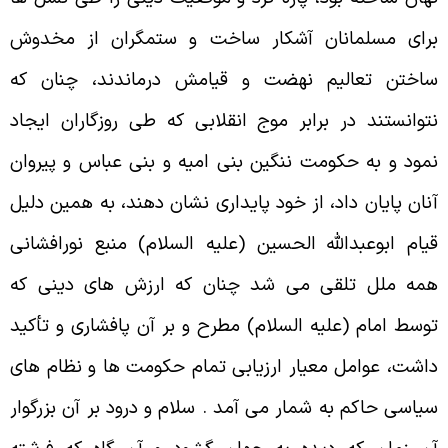
راى مسلمانان آشكار ساخت و ستمگران از مخدوش
اختن تعاليم نهضت و قيامش درماندند، چنان که
توانستند در برابر موج انقلابى که طى روزگاران ايجاد
مود و به حكومت ننگين بنى اميه و بنى عباس و پيروان
نان پايان داد، از خود پايدارى نشان دهند، به همين دليل
يام ابوعبدالله الحسين (عليه السلام) منبع نورافشانى
مه ملل تلقى مى شد چنان که ارزش هاى دينى که
وسط امام (عليه السلام) مطرح و بر آن پافشارى و تأکيد
اشت، عوامل معيار ارزيابى تمام حكومت ها و نظام هاى
ياسى حاکم به شمار مى آمد . سلام و درود بر آن بزرگوار