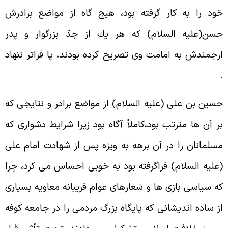
ود را به کار گرفته بود، هيچ گاه از مواضع برادرش
سن(عليه السلام) که هر يك از جدّ بزرگوار و پدر
رجمندش به امامت وى تصريح کرده بودند، پا فراتر ننهاد
سين بن على (عليه السلام) از مواضع برادر و نتايجى که
ر آن ها مترتب بود،کاملاً آگاه بود زيرا شرايط دشوارى که
سلمانان را در آن برهه به ويژه پس از شهادت امام على
عليه السلام) فراگرفته بود به خوبى احساس مى کرد، چرا
ه سياسى بازى ها و شعارهاى عوام فريبانه معاويه بسيارى
ز ساده انديشانى که پايگاه بزرگ مردمى را در جامعه کوفه