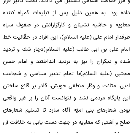
 مرز خلافت اسلامى تشكيل مى دادند، تحت تأثير قرار
اده بود. به همين دليل پس از تبليغات گمراه کننده
عاويه و حاشيه نشينان و کارگزارانش در صفوف سپاه
رفدار امام على (عليه السلام)، اين افراد در حقّانيت خط
مام على بن ابى طالب (عليه السلام)دچار شك و ترديد
ده و ديگران را نيز به ترديد انداختند و امام حسن
جتبى (عليه السلام)با تمام تدبير سياسى و شجاعت
دبى، متانت و وقار منطقى خويش، قادر بر قانع ساختن
ين پايگاه مردمى نشد و نتوانست آنان را بر غير واقعى
ودن شعارهاى بنى اميّه آگاه سازد تا تسليم شعارهاى
لح و آشتى که معاويه در جهت دست يابى به خلافت آن