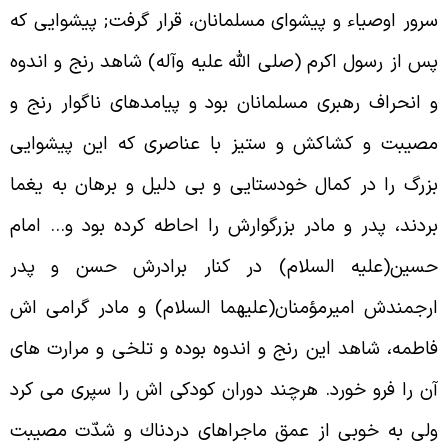
رور اوصياء و پيشواى مسلمانان، قرار گرفت; پيشوايى که
س از رسول اکرم (صلى الله عليه وآله) شاهد رنج و اندوه
 انحراف رهبرى مسلمانان بود و پيامدهاى ناگوار رنج و
صيبت و کشاکش و ستيز با عناصرى که اين پيشوايى
زرگ را در کمال خودستايى و بى دليل و برهان به يغما
ردند، پدر و مادر بزرگوارش را احاطه کرده بود و… امام
سين(عليه السلام) در کنار برادرش حسن و پدر
رجمندش اميرمؤمنان(عليهما السلام) و مادر گرامى اش
اطمه، شاهد اين رنج و اندوه بوده و تلخى و مرارت هاى
ن را فرو خورد. هرچند دوران کودکی اش را سپرى مى کرد
لى به خوبى از عمق ماجراهاى دردناك و شدّت مصيبت