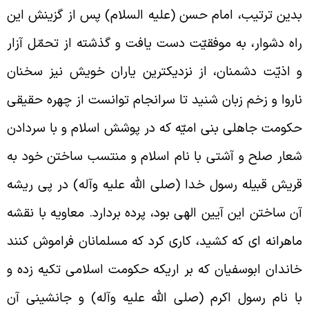
دين ترتيب، امام حسن (عليه السلام) پس از گزينش اين
اه دشوار، به موفقيّت دست يافت و گذشته از تحمّل آزار
 اذيّت دشمنان، از نزديكترين ياران خويش نيز سخنان
اروا و زخم زبان شنيد تا سرانجام توانست از چهره حقيقى
كومت جاهلى بنى اميّه که در پوشش اسلام و با سردادن
عار صلح و آشتى با نام اسلام و منتسب ساختن خود به
ريش قبيله رسول خدا (صلى الله عليه وآله) در پى ريشه
ن ساختن اين آيين الهى بود، پرده بردارد. معاويه با نقشه
اهرانه اى که کشيد، کارى کرد که مسلمانان فراموش کنند
اندان ابوسفيان که بر اريكه حكومت اسلامى تكيه زده و
ا نام رسول اکرم (صلى الله عليه وآله) و جانشينى آن