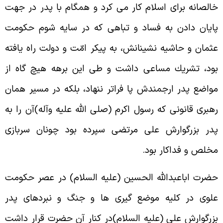
الصانه براى اسلام کار مى کرد و همگام با پدر در جهت
ايان دادن به فساد و تباهى که در سايه شوم حكومت
ثمان و حاشيه نشينانش، به پيكر امّت و دولت راه يافته
ود، تشريك مساعى داشت و طى اين برهه هيچ گاه از
واضع پدر ارجمندش پا فراتر ننهاد، بلكه در مسير همان
هبرى قانونى که رسول اکرم (صلى الله عليه وآله)آن را به
در بزرگوارش على مرتضى سپرده بود چونان سربازى
خلص و فداکار بود.
ضرت اباعبدالله الحسين (عليه السلام) در عصر حكومت
لوى در کليه موضع گيرى ها و جنگ و نبردهاى پدر
زرگوارش على (عليه السلام)در کنار آن حضرت قرار داشت