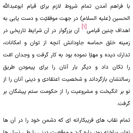
ا فراهم آمدن تمام شروط لازم براى قيام ابوعبدالله
لحسين (عليه السلام) در جهت موفقيّت و دست يابى به
[1]
هداف چنين قيامى
آن بزرگوار در آن شرايط تاريخى در
مينه خلق حماسه جاودانش آنچه از توان و امكانات،
دارك ديده و مهيّا نموده بود به کار گرفت و وجدان امّت
ا تكان داد و ديگر بار آنان را براى پيمودن طريق
سالتشان بازگرداند و شخصيت اعتقادى و دينى آنان را از
و بر انگيخت و مشروعيت را از حكومت ستم پيشگان بر
رفت.
مام نقاب هاى فريبكارانه اى که دشمن خود را در آن ها
هان ساخته بود، پاره کرد و موقعيت دينى را طى نسل ها