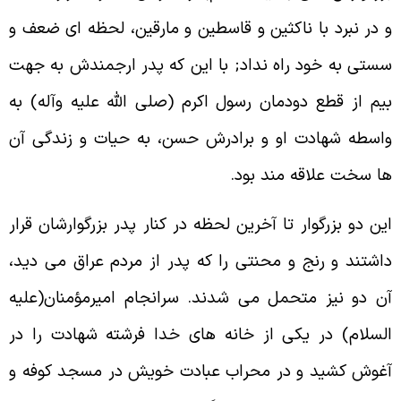
 در نبرد با ناکثين و قاسطين و مارقين، لحظه اى ضعف و
ستى به خود راه نداد; با اين که پدر ارجمندش به جهت
يم از قطع دودمان رسول اکرم (صلى الله عليه وآله) به
اسطه شهادت او و برادرش حسن، به حيات و زندگى آن
ا سخت علاقه مند بود.
ين دو بزرگوار تا آخرين لحظه در کنار پدر بزرگوارشان قرار
اشتند و رنج و محنتى را که پدر از مردم عراق مى ديد،
ن دو نيز متحمل مى شدند. سرانجام اميرمؤمنان(عليه
لسلام) در يكى از خانه هاى خدا فرشته شهادت را در
غوش کشيد و در محراب عبادت خويش در مسجد کوفه و