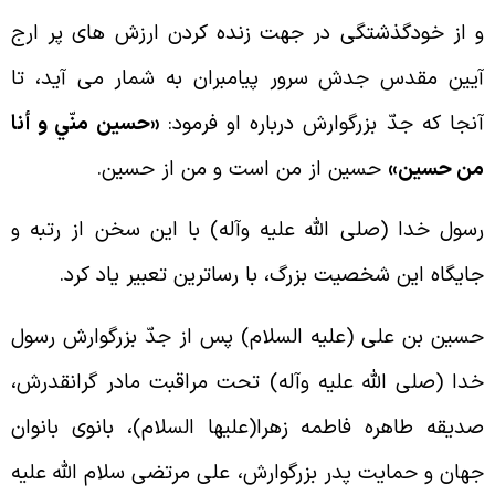
 از خودگذشتگى در جهت زنده کردن ارزش هاى پر ارج
يين مقدس جدش سرور پيامبران به شمار مى آيد، تا
نجا که جدّ بزرگوارش درباره او فرمود:
«حسين منّي و أنا
ن حسين»
حسين از من است و من از حسين.
سول خدا (صلى الله عليه وآله) با اين سخن از رتبه و
ايگاه اين شخصيت بزرگ، با رساترين تعبير ياد کرد.
سين بن على (عليه السلام) پس از جدّ بزرگوارش رسول
دا (صلى الله عليه وآله) تحت مراقبت مادر گرانقدرش،
ديقه طاهره فاطمه زهرا(عليها السلام)، بانوى بانوان
هان و حمايت پدر بزرگوارش، على مرتضى سلام الله عليه