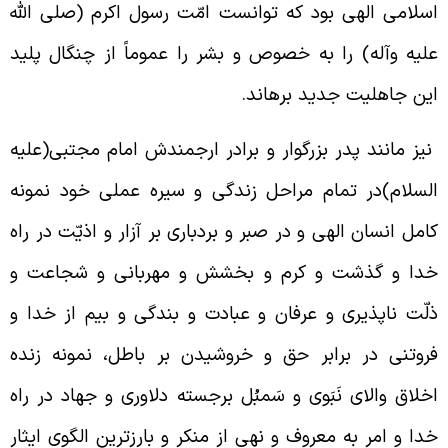
سلامى الهى بود که توانست امّت رسول اکرم (صلى الله
ليه وآله) را به خصوص و بشر را عموماً از چنگال پليد
ين جاهليت جديد برهاند.
يز مانند پدر بزرگوار و برادر ارجمندش امام مجتبى(عليه
لسلام)در تمام مراحل زندگى و سيره عملى خود نمونه
امل انسان الهى و در صبر و بردبارى بر آزار و اذيّت در راه
دا و گذشت و کرم و بخشش و مهربانى و شجاعت و
لّت ناپذيرى و عرفان و عبادت و بندگى و بيم از خدا و
روتنى در برابر حق و خروشيدن بر باطل، نمونه زنده
خلاق والاى نَبَوى و سَمبُل برجسته دلاورى و جهاد در راه
دا و امر به معروف و نهى از منكر و بارزترين الگوى ايثار