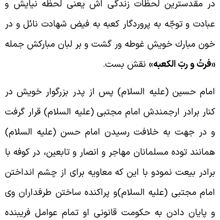
ر مقدسترين لحظات زندگى اش يعنى لحظه نيايش و
بادت و توجّه به پروردگار کعبه به فيض شهادت نائل و در
ون مبارك خويش غوطه ور گشت و بر لبان مبارکش جمله
فرتُ و ربّ الكعبه»
نقش بست.
مام حسين (عليه السلام) پس از پدر بزرگوار خويش در
نار برادر ارجمندش امام مجتبى (عليه السلام) قرار گرفت
 در جهت به خلافت رسيدن امام حسن (عليه السلام)
مانند توده مسلمانان مهاجر و انصار و تابعين، در کوفه با
رادر بيعت نمودو با اين که معاويه براى از چشم انداختن
مام مجتبى (عليه السلام)و پراکنده ساختن طرفداران وى
 پايان دادن به حكومت قانونى او تمام عوامل فريبنده