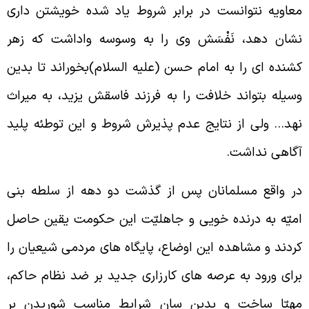
عاويه نتوانست در برابر شروط ياد شده خويشتن دارى
شان دهد، نَفْسَش وى را به وسوسه واداشت که زهر
شنده اى را به امام حسن (عليه السلام)بخوراند تا بدين
سيله بتواند خلافت را به فرزند فاسقش يزيد، به ميراث
هد… ولى از نتايج عدم پذيرش شروط و اين توطئه پليد
گاهى نداشت.
ر واقع مسلمانان پس از گذشت دو دهه از سلطه بنى
ميّه به درنده خويى و جاهليّت اين حكومت يقين حاصل
ردند و مشاهده اين اوضاع، پايگاه هاى مردمى شيعيان را
راى ورود به عرصه هاى کارزارى جديد بر ضد نظام حاکم،
هيّا ساخت و بدين سان شرايط مناسب شوريدن بر