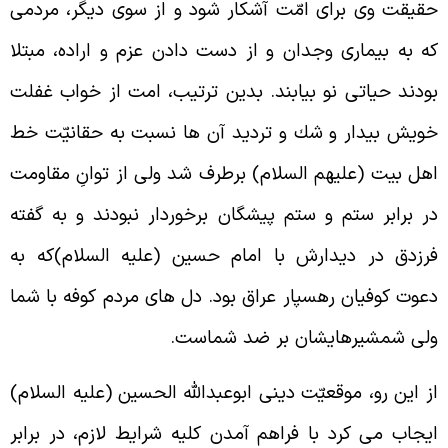
قيقت وى براى امّت آشكار شود و از سوى ديگر، مردمى
ه به بيمارى وجدان و از دست دادن عزم و اراده، مبتلا
ودند حياتى نو بيابند. بدين ترتيب، امت از خواب غفلت
ويش بيدار و شك و ترديد آن ها نسبت به حقانيّت خط
هل بيت (عليهم السلام) برطرف شد ولى از توانِ مقاومت
ر برابر ستم و ستم پيشگان برخوردار نبودند و به گفته
رزدق در ديدارش با امام حسين (عليه السلام)که به
عوت کوفيان رهسپار عراق بود. دل هاى مردم کوفه با شما
لى شمشيرهايشان بر ضد شماست.
ز اين رو، موقعيّت دينى ابوعبدالله الحسين (عليه السلام)
يجاب مى کرد با فراهم آمدن کليه شرايط لازم، در برابر