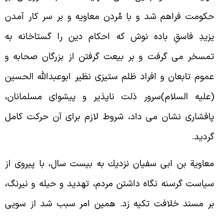
كومت فراهم شد و با مُردن معاويه و بر سر کار آمدن
زيدِ فاسقِ باده نوش که احكام دين را گستاخانه به
مسخر مى گرفت و بر بيعت گرفتن از بزرگان صحابه و
موم تابعان و افراد ظلم ستيزى نظير ابوعبدالله الحسين
عليه السلام)سرور ذلت ناپذير و پيشواى مسلمانان،
افشارى نشان مى داد، شروط لازم براى آن حرکت کامل
رديد.
عاوية بن ابى سفيان نزديك به بيست سال، با پيروى از
ياست گرسنه نگاه داشتن مردم، تهديد و حيله و نيرنگ،
ر مسند خلافت تكيه زد. همين امر سبب شد از سويى