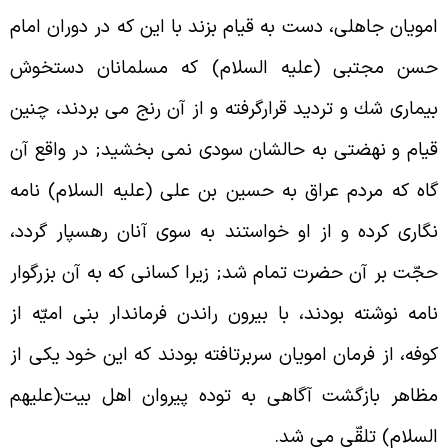
مويان جاهلى، دست به قيام بزند با اين که در دوران امام
سن مجتبى (عليه السلام) که مسلمانان دستخوش
يمارى شك و ترديد قرارگرفته و از آن رنج مى بردند، چنين
يام و نهضتى به حالشان سودى نمى بخشيد; در واقع آن
اه که مردم عراق به حسين بن على (عليه السلام) نامه
گارى کرده و از او خواستند به سوى آنان رهسپار گردد،
جّت بر آن حضرت تمام شد; زيرا کسانى که به آن بزرگوار
امه نوشته بودند، با بيرون راندن فرماندار بنى اميّه از
وفه، از فرمان امويان سربرتافته بودند که اين خود يكى از
ظاهر بازگشت آگاهى به توده پيروان اهل بيت(عليهم
لسلام) تلقّى مى شد.