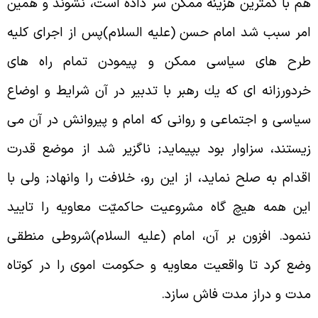
م با کمترين هزينه ممكن سر داده است، نشوند و همين
مر سبب شد امام حسن (عليه السلام)پس از اجراى کليه
رح هاى سياسى ممكن و پيمودن تمام راه هاى
ردورزانه اى که يك رهبر با تدبير در آن شرايط و اوضاع
ياسى و اجتماعى و روانى که امام و پيروانش در آن مى
يستند، سزاوار بود بپيمايد; ناگزير شد از موضع قدرت
قدام به صلح نمايد، از اين رو، خلافت را وانهاد; ولى با
ين همه هيچ گاه مشروعيت حاکميّت معاويه را تاييد
نمود. افزون بر آن، امام (عليه السلام)شروطى منطقى
ضع کرد تا واقعيت معاويه و حكومت اموى را در کوتاه
دت و دراز مدت فاش سازد.