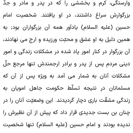
ارستگى، کرم و بخششى را که در پدر و مادر و جدّ
زرگوارش سراغ داشتند، در او يافتند. شخصيت امام
سين (عليه السلام) يادآور همه آن بزرگواران بود; به
مين دليل به او عشق و محبّت ورزيده و ارج مى نهادند،
ن بزرگوار در کنار امور ياد شده در مشكلات زندگى و امور
ينى مردم پس از پدر و برادر ارجمندش تنها مرجع حلّ
شكلات آنان به شمار مى آمد به ويژه پس از آن که
سلمانان در نتيجه تسلّط حكومت جاهل امويان به
ندگى مشقّت بارى دچار گرديدند. اين وضعيّت آنان را در
نان بن بست جديدى قرار داد که پيش از آن نظيرش را
ديده بودند و امام حسين (عليه السلام) تنها شخصيت