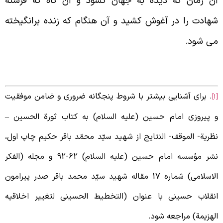
ن زمان که ديده به جهان گشود و آن گاه که فرشته
هادت را در آغوش کشيد و آن هنگام که زنده برانگيخته
ى شود.
. برای آشنایی بیشتر با شروط پنجگانه ضروری و ضامن موفقیت
 پیروزی امام حسین (علیه السلام) به کتاب ثورة الحسین –
ظریة- الموقف- النتایج از شهید سیّد محمّد باقر حکیم چاپ اول،
نشر مؤسسه امام حسین (علیه السلام) 62-92 و مجله (الفکر
الاسلامی) شماره 17 مقاله شهید سیّد محمد باقر صدر پیرامون
نقلاب حسینی با عنوان (التخطیط الحسینی لتغییر اخلاقیه
لهزیمة) مراجعه شود.