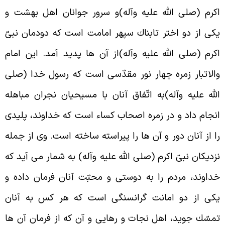
کرم (صلى الله عليه وآله)و سرور جوانان اهل بهشت و
كى از دو اختر تابناك سپهر امامت است که دودمان نبىّ
کرم (صلى الله عليه وآله)از آن ها پديد آمد. اين امام
الاتبار زمره چهار نور مقدّسى است که رسول خدا (صلى
لله عليه وآله)به اتّفاق آنان با مسيحيان نجران مباهله
نجام داد و در زمره اصحاب کساء است که خداوند، پليدى
ا از آنان دور و آن ها را پيراسته ساخته است. وى از جمله
زديكان نبىّ اکرم (صلى الله عليه وآله) به شمار مى آيد که
داوند، مردم را به دوستى و محبّت آنان فرمان داده و
كى از دو امانت گرانسنگى است که هر کس به آنان
مسّك جويد، اهل نجات و رهايى و آن که از فرمان آن ها