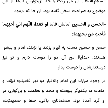
لسلام)انتظار آن مى رفت و جد بزرگوارش بارها از اين
وضوع به صراحت سخن گفته بود. آن جا که فرمود:
الحسن و الحسين امامان قاما او قعدا، اللّهمّ انّي اُحبّهما
أحبّ مَن يحبّهما»;
سن و حسين دست به قيام بزنند يا نزنند، امام و پيشوا
ستند. خدايا! من آن دو را دوست دارم و تو نيز
وستدارشان را دوست بدار.
ر وجود مبارك اين امام والاتبار دو نهر فضيلتِ نبوّت و
مامت به يكديگر پيوسته و مجد و عظمت و بزرگوارى در
و گرد آمده بود. مسلمانان، پاکى، صفا و صميميّت
،