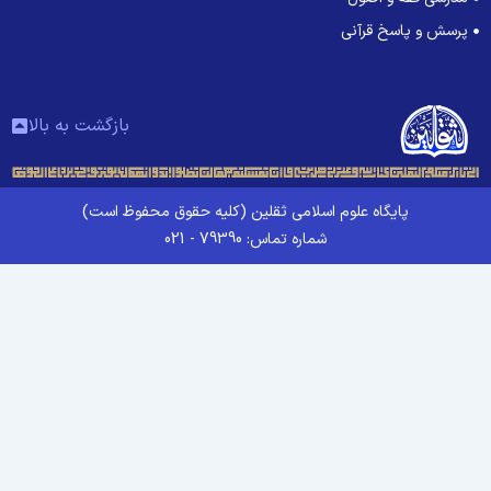
پرسش و پاسخ قرآنی
بازگشت به بالا
پایگاه علوم اسلامی ثقلین (کلیه حقوق محفوظ است)
شماره تماس: 79390 - 021