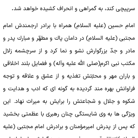
رپيچى کند، به گمراهى و انحراف کشيده خواهد شد
.
مام حسين (عليه السلام) همراه با برادر ارجمندش امام
جتبى (عليه السلام) در دامان پاك و مطهّر و مبارك پدر و
ادر و جدّ بزرگوارش نشو و نما کرد و از سرچشمه زلال
كتب نبى اکرم(صلى الله عليه وآله) و فضايل بلند اخلاقى
 باران مهر و محبّتش تغذيه و از عشق و علاقه و توجه
راوانش بهره مند گرديده به گونه اى که ادب و هدايت و
كوه و جلال و شجاعتش را برايش به ميراث نهاد. اين
يژگى ها به وى شايستگى چنان رهبرى با عظمتى بخشيد
ه پس از پدرش اميرمؤمنان و برادرش امام مجتبى (عليه