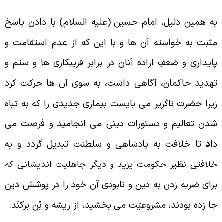
ه همين دليل، امام حسين (عليه السلام) با دادن پاسخ
ثبت به خواسته آن ها و با اين که از عدم استقامت و
ايدارى و ضعفِ اراده آنان در برابر فريبكارى ها و ستم و
هديد حاکمان، آگاهى داشت، به سوى آن ها حرکت کرد
يرا حضرت ناگزير مى بايست بيمارى جديدى را که به تباه
دن تعاليم و دستورات دينى مى انجاميد و فرصت مى
ا
د
تا خلافت به پادشاهى و سلطنت تبديل گردد و به
لافتى نظير حكومت يزيد و ديگر جاهليت انديشانى که
راى ضربه زدن به دين و نابودى آن خود را در پوشش دين
ا زده بودند، مشروعيّت مى بخشيد، از ريشه و بُن برکنَد.