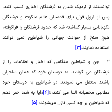
توانستند از نزدیک شدن به فرشتگان اخباری کسب کنند،
س از نزول قرآن براى قدسیان عالم ملکوت و فرشتگان
گهبانانى بسیار گماشته شد که حدود فرشتگان را فراگرفته،
یچ سنخ از حوادث جهانى را شیاطین نمى‏ توانند
ستفاده نمایند.
[3]
2 – جن و شیاطین هنگامی که اخبار و اطلاعات را از
رشتگان می گرفتند، به دوستان خود که همان ساحران
اشند منتقل می نمودند: «و شیاطین به دوستان خود
طالبى مخفیانه القا مى ‏کنند،»؛
[4]
«آیا به شما خبر دهم
ه شیاطین بر چه کسى نازل مى‏شوند».
[5]