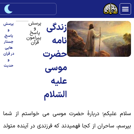
پرسش
زندگی
پرسش
و
و
پاسخ
پاسخ
,
پیرامون
نامه
قرآن
جستار
هایی
حضرت
در قرآن
و
موسی
حدیث
علیه
السّلام
لام علیکم؛ دربارۀ حضرت موسی می خواستم از شما
پرسم، ساحران از کجا فهمیدند که فرزندی در آینده متولد