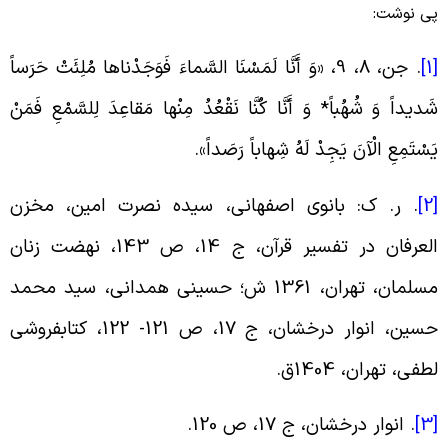
ی نوشت:
[
. جن، 8، 9، «وَ أَنَّا لَمَسْنَا السَّماءَ فَوَجَدْناها مُلِئَتْ حَرَساً
َدیداً وَ شُهُباً* وَ أَنَّا کُنَّا نَقْعُدُ مِنْها مَقاعِدَ لِلسَّمْعِ فَمَنْ
َسْتَمِعِ الْآنَ یَجِدْ لَهُ شِهاباً رَصَداً».
[
. ر. ک: بانوى اصفهانى، سیده نصرت امین، مخزن
العرفان در تفسیر قرآن، ج ‏14، ص 143، نهضت زنان
مسلمان، تهران، 1361 ش؛ حسینى همدانى، سید محمد
حسین، انوار درخشان، ج ‏17، ص 121- 122، کتابفروشى
طفى، تهران، 1404ق.
[
. انوار درخشان، ج ‏17، ص 120.