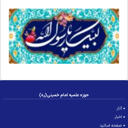
فداه
قضا
شدن
نماز
رسول
خدا
صلی
الله
علیه
و آله
و
سلم
حوزه علمیه امام خمینی(ره)
آثار
اخبار
صفحه اساتید