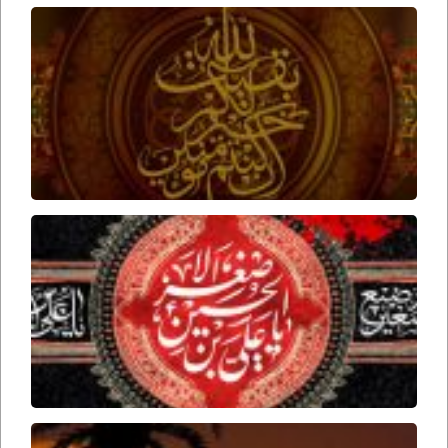
عوامل
ظهور
امام
زمان
ارواحنا
فداه
برخورد
امام
حسین
علیه
السلام
با علی
اصغر
علیه
السلام
تاریخ