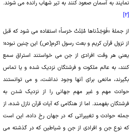
مایند به آسمان صعود کنند به تیر شهاب رانده می شوند.
[
ز جملۀ «فَوَجَدْناها مُلِئَتْ حَرَساً» استفاده می شود که قبل
ز نزول قرآن کریم و بعث رسول اکرم(ص) این چنین نبوده؛
عنی هر وقت افرادى از جن می خواستند استراق سمع
نند، به عالم ملکوت و فرشتگان نزدیک شده و یا تماس
گیرند، مانعى برای آنها وجود نداشت، و می توانستند
وادث مهم و غیر مهم جهانى را از نزدیک شدن به
رشتگان بفهمند. اما از هنگامی که آیات قرآن نازل شده، از
مله حوادث و تغییراتى که در جهان رخ داده، این است
ه نوع جن و افرادى از جن و شیاطین که در گذشته مى