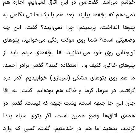
وشم می‌آمد. گفت:من در این اتاق نمی‌آیم، اجازه هم
می‌دهم که بچّه‌ها بیایند. بعد هم با یک حالتی نگاهی به
توها انداخت. پرسیدم: چرا نمی‌آیید؟ گفت: این چه
ضعیتی است؟ شما روی موکت رنگی می‌خوابید، پتوهای
ن‌چنانی روی خود می‌اندازید. امّا بچّه‌های مردم باید از
توهای خاکی، کثیف و… استفاده کنند؟ گفتم: برادر احمد،
ا هم روی پتوهای مشکی (سربازی) خوابیدیم، کمر درد
رفتیم. در سرما، گرما و خاک هم بوده‌ایم. گفت: نه، آقا
ان این جا جبهه است، پشت جبهه که نیست. گفتم: در
مه‌ی اتاق‌ها وضع همین است، اگر پتوی سپاه پیدا
ردید، بدهید ما هم در خدمتیم. گفت: کسی که وارد