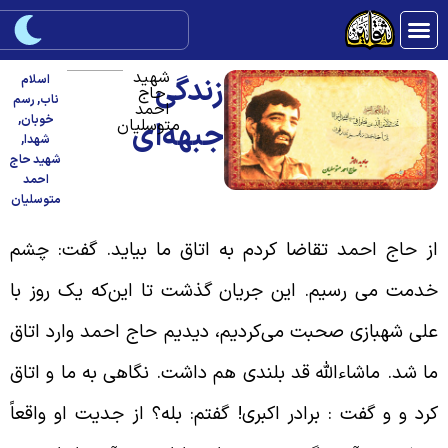
شهید
زندگی
اسلام
حاج
ناب
,
رسم
احمد
خوبان
,
متوسلیان
جبهه‌ای
شهدا
,
شهید حاج
احمد
متوسلیان
ز حاج احمد تقاضا کردم به اتاق ما بیاید. گفت: چشم
دمت می رسیم. این جریان گذشت تا این‌که یک روز با
لی شهبازی صحبت می‌کردیم، دیدیم حاج احمد وارد اتاق
ا شد. ماشاء‌الله قد بلندی هم داشت. نگاهی به ما و اتاق
رد و و گفت : برادر اکبری! گفتم: بله؟ از جدیت او واقعاً