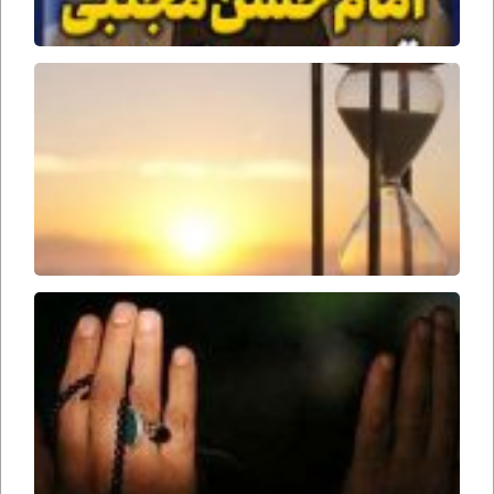
جمل
وقت
ظهور
امام
زمان
ارواحنا
فداه
سحرها
را از
دست
ندهید