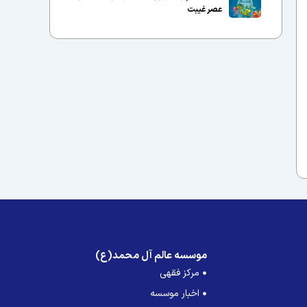
عصر غیبت
موسسه عالم آل محمد(ع)
مرکز فقهی
اخبار موسسه