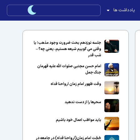
یادداشت ها
جلسه نوزدهم بحث ضرورت وجود مذهب؛ یا
وقتی می گوییم شیعه هستیم، یعنی چه؟ –
شب قدر
امام حسن مجتبی صلوات الله علیه قهرمان
جنگ جمل
وقت ظهور امام زمان ارواحنا فداه
سحرها را از دست ندهید
باید مواظب اعمال خود باشیم
حُجّت امام زمان(ارواحنا فداه) در جامعه در