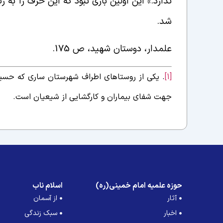
ندارد.» این اولین باری نبود که این حرف را به ز
شد.
علمدار، دوستان شهید، ص 175.
[1]
. یکی از روستاهای اطراف شهرستان ساری که حسین
جهت شفای بیماران و کارگشایی از شیعیان است.
حوزه علمیه امام خمینی(ره)
اسلام ناب
آثار
از آسمان
اخبار
سبک زندگی