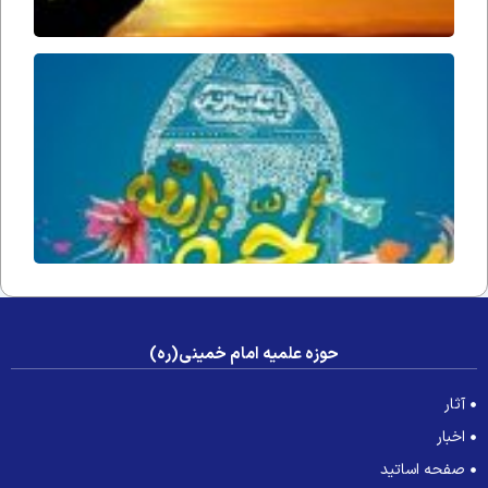
حُجّت ا
زمان(ار
فداه) د
جامعه 
عصر غی
حوزه علمیه امام خمینی(ره)
آثار
اخبار
صفحه اساتید