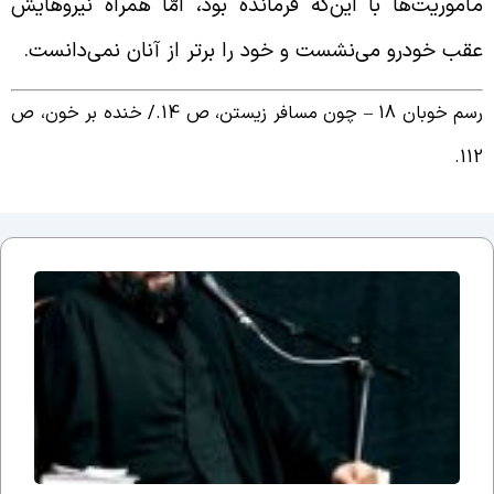
أموریت‌ها با این‌که فرمانده بود، امّا همراه نیروهایش
قب خودرو می‌نشست و خود را برتر از آنان نمی‌دانست.
م خوبان 18 – چون مسافر زیستن، ص 14./
خنده بر خون، ص
112
جلسه
نوزدهم
بحث
ضرورت
وجود
مذهب؛
یا وقتی
می
گوییم
شیعه