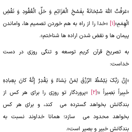
عَرَفْتُ اللَّهَ سُبْحَانَهُ بِفَسْخِ الْعَزَائِمِ وَ حَلِّ الْعُقُودِ وَ نَقْضِ
لْهِمَمِ»
[1]
«خدا را از راه به هم خوردن تصمیم ها، واماندن
یمان ها و نقض شدن اراده ها شناختم».
ه تصریح قرآن کریم توسعه و تنگی روزی در دست
داست:
إِنَّ رَبَّکَ یَبْسُطُ الرِّزْقَ لِمَنْ یَشاءُ وَ یَقْدِرُ إِنَّهُ کانَ بِعِبادِهِ
َبِیراً بَصِیراً »؛
[2]
«پروردگار تو روزی را برای هر کس از
ندگانش بخواهد گسترده می کند، و برای هر کس
خواهد محدود می سازد؛ همانا خداوند نسبت به
ندگانش خبیر و بصیر است».