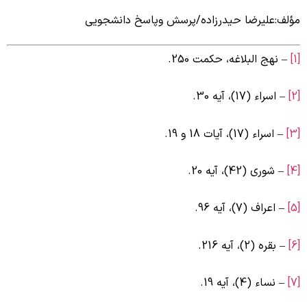
ؤلف:علیرضا حیدرزاده/پرسش وپاسخ دانشجویی
– نهج البلاغه، حکمت 250.
– اسراء (17)، آیه 30.
– اسراء (17)، آیات 18 و 19.
– شوری (42)، آیه 20.
– اعراف (7)، آیه 96.
– بقره (2)، آیه 216.
– نساء (4)، آیه 19.