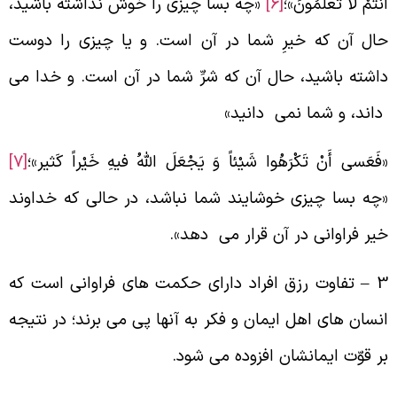
َنْتُمْ لا تَعْلَمُونَ»؛
[6]
«چه بسا چیزی را خوش نداشته باشید،
ال آن که خیرِ شما در آن است. و یا چیزی را دوست
اشته باشید، حال آن که شرِّ شما در آن است. و خدا می
اند، و شما نمی دانید»
فَعَسی أَنْ تَکْرَهُوا شَیْئاً وَ یَجْعَلَ اللَّهُ فیهِ خَیْراً کَثیر»؛
[7]
چه بسا چیزی خوشایند شما نباشد، در حالی که خداوند
یر فراوانی در آن قرار می دهد».
3 – تفاوت رزق افراد دارای حکمت های فراوانی است که
نسان های اهل ایمان و فکر به آنها پی می برند؛ در نتیجه
ر قوّت ایمانشان افزوده می شود.