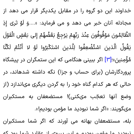
داوند این دو گروه را در مقابل یکدیگر قرار می دهد از
جادله آنان خبر می دهد و می فرماید: «….وَ لَوْ تَرى‏ إِذِ
لظَّالِمُونَ مَوْقُوفُونَ عِنْدَ رَبِّهِمْ یَرْجِعُ بَعْضُهُمْ إِلى‏ بَعْضٍ الْقَوْلَ
َقُولُ الَّذینَ اسْتُضْعِفُوا لِلَّذینَ اسْتَکْبَرُوا لَوْ لا أَنْتُمْ لَکُنَّا
ُؤْمِنینَ»؛
[3]
اگر ببینى هنگامى که این ستمگران در پیشگاه
روردگارشان (براى حساب و جزا) نگه داشته شده‏اند، در
الى که هر کدام گناه خود را به گردن دیگرى مى‏اندازد (از
ضع آنها تعجّب مى‏کنى)! مستضعفان به مستکبران
ى‏گویند: «اگر شما نبودید ما مؤمن بودیم
!».
له، مستضعفان بهانه می آورند که اگر شما مستکبران
بودید ما مؤمن بودیم و این پیروی از عقاید شما بود که