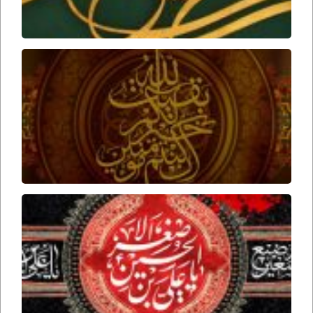
فداه
عوامل
ظهور
امام
زمان
ارواحنا
فداه
برخورد
امام
حسین
علیه
السلام
با علی
اصغر
علیه
السلام