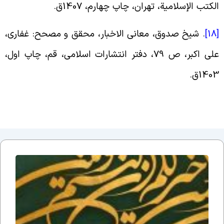
لکتب الإسلامیة، تهران، چاپ چهارم، 1407ق
.
[
.
شیخ صدوق، معانی الاخبار، محقق و مصحح: غفاری،
علی اکبر، ص 79، دفتر انتشارات اسلامی، قم، چاپ اول،
140ق
.
دلایل
عقلی
بر زنده
بودن
امام
زمان
ارواحنا