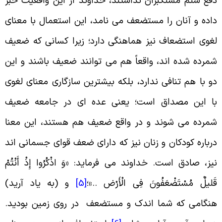
فع ستم مستکبران نداشتند، خداوند از این واقعیت خبر
اده و آنان را مستضعف می نامد، این استعمال با معنای
غوی استضعاف نیز هماهنگی دارد؛ زیرا کسانی که ضعیف
مرده شده اند، واقعاً هم می توانند ضعیف باشند و این
و با هم تنافی ندارد، بلکه بیشترین سازگاری معنای لغوی
ا این مصداق است؛ یعنی عده ای در جامعه ضعیف
مرده می شوند و در واقع ضعیف هم هستند، این معنا
رباره کودکان و زنان نیز که دارای ضعف قوای جسمانی اند
یز، صادق است. خداوند می فرماید: «وَ اذْکُرُوا إِذْ أَنْتُمْ
َلیلٌ مُسْتَضْعَفُونَ فِی الْأَرْض‏ ..»؛
[5]
و (به یاد آرید)
نگامى که شما اندک و مستضعف در روى زمین بودید.