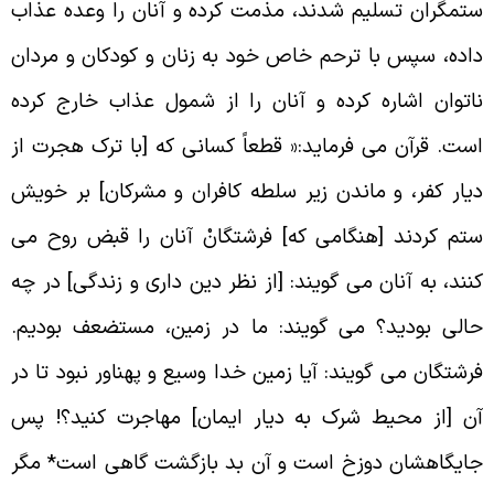
تمگران تسلیم شدند، مذمت کرده و آنان را وعده عذاب
اده، سپس با ترحم خاص خود به زنان و کودکان و مردان
اتوان اشاره کرده و آنان را از شمول عذاب خارج کرده
ست. قرآن می فرماید:« قطعاً کسانى که [با ترک هجرت از
یار کفر، و ماندن زیر سلطه کافران و مشرکان‏] بر خویش
تم کردند [هنگامى که‏] فرشتگانْ آنان را قبض روح مى
کنند، به آنان مى‏ گویند: [از نظر دین‏ دارى و زندگى‏] در چه
الى بودید؟ مى ‏گویند: ما در زمین، مستضعف بودیم.
رشتگان مى ‏گویند: آیا زمین خدا وسیع و پهناور نبود تا در
ن [از محیط شرک به دیار ایمان‏] مهاجرت کنید؟! پس
ایگاهشان دوزخ است و آن بد بازگشت گاهى است* مگر