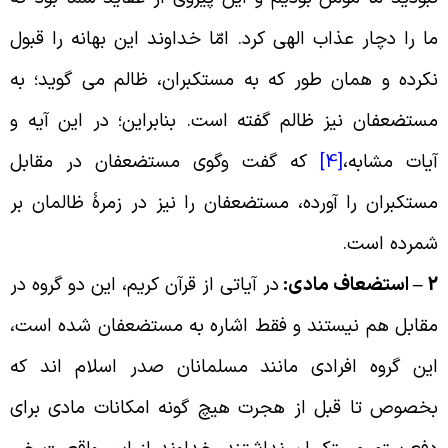
ا را دچار عذاب الهی کرد. امّا خداوند این بهانه را قبول
کرده و همان طور که به مستکبران، ظالم می گوید؛ به
ستضعفان نیز ظالم گفته است. بنابراین؛ در این آیه و
یات مشابه،
[4]
که گفت وگوی مستضعفان در مقابل
ستکبران را آورده، مستضعفان را نیز در زمرۀ ظالمان بر
مرده است
.
2 
استضعاف مادی
:
در آیاتی از قرآن کریم، این دو گروه در
قابل هم نیستند و فقط اشاره به مستضعفان شده است،
ین گروه افرادی مانند مسلمانان صدر اسلام اند که
خصوص تا قبل از هجرت هیچ گونه امکانات مادی برای