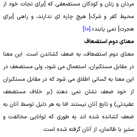
ردان و زنان و کودکان مستضعفى که [براى نجات خود از
حیط کفر و شرک‏] هیچ چاره‏ اى ندارند، و راهى [براى
جرت‏] نمى‏ یابند
».
[10]
عنای دوم استضعاف
عنای دوم استضعاف، به ضعف کشاندن است. این معنا
ر مقابل مستکبران، استعمال می شود، ولی مستضعف در
ین معنا به کسانی اطلاق می شود که در مقابل مستکبران
ز خود ضعف نشان نمی دهند (بر خلاف مستضعف
قیدتی) و تابع آنان نیستند امّا به هر دلیل توسط آنان به
عف کشانده شده اند به طوری که توانایی مخالفت و
تیز با ظالمان، از آنان گرفته شده است
.