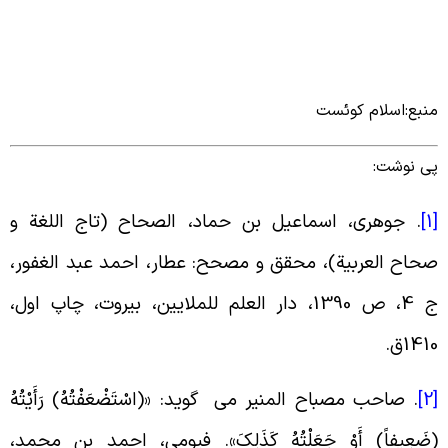
نبع:اسلام کوئست
ی نوشت:
[
.
جوهرى، اسماعیل بن حماد، الصحاح (تاج اللغة و
حاح العربیة)، محقق و مصحح: عطار، احمد عبد الغفور،
ج 4، ص 1390، دار العلم للملایین، بیروت، چاپ اول،
141ق
.
[
.
صاحب مصباح المنیر می گوید: «(اسْتَضْعَفْتُهُ) رَأَیْتُهُ
ضَعِیفاً) أَوْ جَعَلْتُهُ کَذَلِکَ». فیومی، احمد بن محمد،