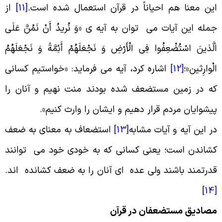
ین معنا هم احیاناً در قرآن استعمال شده است
.
[11]
از
مله این آیات می توان به آیه ی «وَ نُریدُ أَنْ نَمُنَّ عَلَى
لَّذینَ اسْتُضْعِفُوا فِی الْأَرْضِ وَ نَجْعَلَهُمْ أَئِمَّةً وَ نَجْعَلَهُمُ
لْوارِثین»؛
[12]
اشاره کرد، آیه می فرماید: «خواستیم کسانی
ه در زمین مستضعف شده بودند منت نهیم و آنان را
یشوایان مردم قرار دهیم و ایشان را وارث کنیم
».
ر این آیه و آیات مشابه
[13]
استضعاف به معنای به ضعف
شاندن است؛ یعنی کسانی که به خودی خود می توانند
درتمند باشند ولی عده ای آنان را به ضعف کشانده اند
.
[
صادیق مستضعفان در قرآن