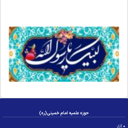
به امام
زمان
ارواحنا
فداه
قضا
شدن
نماز
رسول
خدا
صلی
الله
علیه
و آله
و
سلم
حوزه علمیه امام خمینی(ره)
آثار