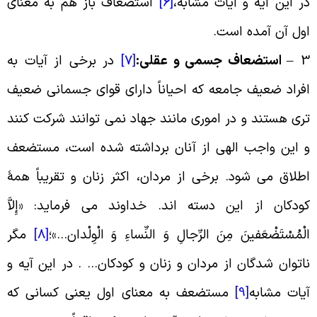
ر این آیه و آیات مشابه،
[6]
استضعاف باز هم به معنای
ول آن آمده است
.
3 
استضعاف جسمی و عقلی
:
[7]
در برخی از آیات به
فراد ضعیف جامعه که احیاناً دارای قوای جسمانی ضعیف
ری هستند و در اموری مانند جهاد نمی توانند شرکت کنند
 این واجب الهی از آنان برداشته شده است، مستضعف
طلاق می شود. برخی از مردان، اکثر زنان و تقریباً همۀ
ودکان از این دسته اند. خداوند می فرماید: «إِلاَّ
لْمُسْتَضْعَفینَ مِنَ الرِّجالِ وَ النِّساءِ وَ الْوِلْدان‏…»؛
[8]
مگر
اتوان‏ شدگان از مردان و زنان و کودکان‏… . در این آیه و
یات مشابه
[9]
مستضعف به معنای اول یعنی کسانی که