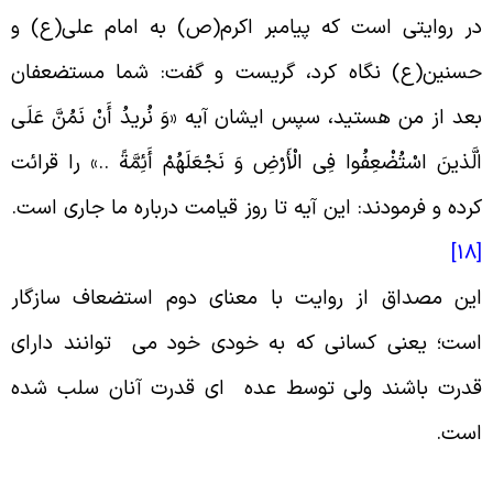
ر روایتی است که پیامبر اکرم(ص) به امام علی(ع) و
سنین(ع) نگاه کرد، گریست و گفت: شما مستضعفان
عد از من هستید، سپس ایشان آیه «وَ نُریدُ أَنْ نَمُنَّ عَلَى
لَّذینَ اسْتُضْعِفُوا فِی الْأَرْضِ وَ نَجْعَلَهُمْ أَئِمَّةً ..» را قرائت
رده و فرمودند: این آیه تا روز قیامت درباره ما جاری است
.
[
ین مصداق از روایت با معنای دوم استضعاف سازگار
ست؛ یعنی کسانی که به خودی خود می توانند دارای
درت باشند ولی توسط عده ای قدرت آنان سلب شده
ست
.