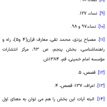
[
.
نساء، 98
.
[
.
نساء، 127
.
[
.
نساء،97 و 98
.
[
.
مصباح یزدی، محمد تقی، معارف قرآن(4 و5)، راه و
راهنماشناسی، بخش پنجم، ص 93، مرکز انتشارات
ؤسسه امام خمینی، قم، 1384ش
.
[
.
قصص، 5
.
[
.
اعراف، 137؛ قصص، 4
.
[
.
البته آیات این بخش را هم می توان به معنای اول