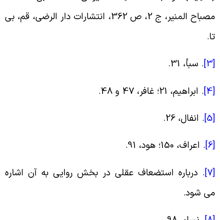
مصباح المنیر، ج 2، ص 362، انتشارات دار الرضی، قم، بی
ا
.
[
.
سبأ، 31
.
[
.
ابراهیم، 21؛ غافر، 47 و 48
.
[
.
انفال، 26
.
[
.
اعراف، 150؛ هود، 91
.
[
.
درباره استضعاف عقلی در بخش روایی به آن اشاره
ی شود
.