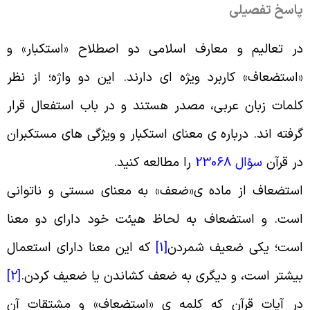
اسخ تفصیلی
ر تعالیم و معارف اسلامی دو اصطلاح «استکبار» و
استضعاف» کاربرد ویژه ای دارند. این دو واژه؛ از نظر
لمات زبان عربی، مصدر هستند و در باب استفعال قرار
رفته اند. درباره ی معنای استکبار و ویژگی های مستکبران
ر قرآن
سؤال 23068
را مطالعه کنید
.
ستضعاف از ماده ی«ضعف» به معنای سستی و ناتوانی
ست. و استضعاف به لحاظ هیئت خود دارای دو معنا
ست؛ یکی ضعیف شمردن
[1]
که این معنا دارای استعمال
یشتر است، و دیگری به ضعف کشاندن یا ضعیف کردن
.
[2]
ر آیات قرآن که کلمه ی «استضعاف» و مشتقات آن