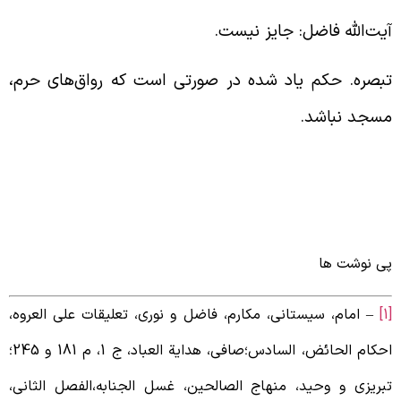
یت‌الله فاضل: جایز نیست.
بصره. حکم یاد شده در صورتی است که رواق‌های حرم،
سجد نباشد.
ی نوشت ها
– امام، سیستانى، مکارم، فاضل و نورى، تعلیقات على العروه،
احکام الحائض، السادس؛صافى، هدایة العباد، ج 1، م 181 و 245؛
بریزى و وحید، منهاج الصالحین، غسل الجنابه،الفصل الثانى،