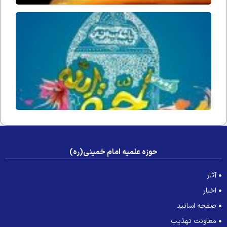
حُجّت ا
زمان(ار
فداه) د
جامعه 
عصر غی
حوزه علمیه امام خمینی(ره)
آثار
اخبار
صفحه اساتید
معاونت تهذیب