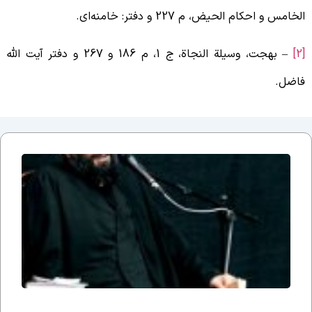
لخامس و احکام الحیض، م 227 و دفتر: خامنه‌اى.
– بهجت، وسیلة النجاة، ج 1، م 186 و 267 و دفتر آیت الله
اضل.
جلسه
نوزدهم
بحث
ضرورت
وجود
مذهب؛
یا وقتی
می
گوییم
شیعه
هستیم،