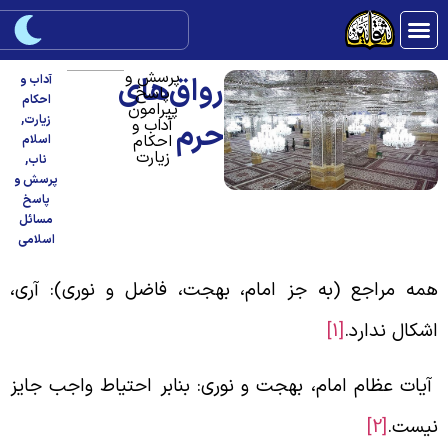
پرسش و
رواق‌های
آداب و
پاسخ
احکام
پیرامون
زیارت
,
آداب و
حرم
احکام
اسلام
زیارت
ناب
,
پرسش و
پاسخ
مسائل
اسلامی
مه مراجع (به جز امام،‌ بهجت، فاضل و نوری): آری،
شکال ندارد.
[1]
یات عظام امام، بهجت و نوری: بنابر احتیاط واجب جایز
یست.
[2]