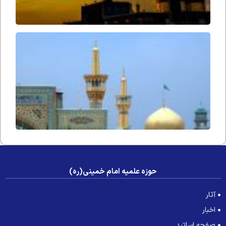
آوازِ
التجا
حوزه علمیه امام خمینی(ره)
آثار
اخبار
صفحه اساتید