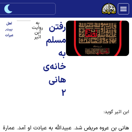
به
رفتن
اهل
روایت
بیت
,
ابن
عبرات
اثیر
مسلم
به
خانه‌ی
هانی
2
بن اثیر گوید:
انی بن عروه مریض شد. عبیدالله به عیادت او آمد. عمارة