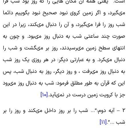
ست
.
یعنى همه آن مکان هایى را که روز بود شب فرا
ى‏گیرد، و اگر زمین کروى نبود صحیح نبود بگوییم دائما
ب روز را فرا مى‏گیرد، و آن را دنبال مى‏کند، زیرا در این
ورت چند ساعتى شب به دنبال روز مى‏بود. و چون به
نتهاى سطح زمین مى‏رسیدند، روز بر مى‏گشت و شب را
نبال مى‏کرد. و به عبارتى دیگر: در هر روزى یک روز شب
ه دنبال روز مى‏رفت ، و روز دیگر، روز به دنبال شب، پس
ین که قرآن به طور مطلق فرمود: شب به دنبال روز مى‏رود
ز با کرویت زمین درست در نمى‏آید
.
[10]
2 
آیه دوم
:”…
شب را بر روز داخل مى‏کند و روز را بر
ب‏
…”.
[11]