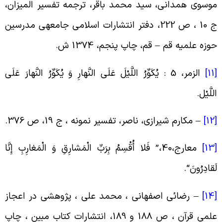
وسوى همدانى، سید محمد باقر، ترجمه تفسیر المیزان،
ج 10 ، ص 222، دفتر انتشارات اسلامى جامعه‏ى مدرسین
وزه علمیه قم – قم، چاپ پنجم، 1374 ش
.
[
الزمر، 5 : یُکَوِّرُ اللَّیْلَ عَلَى النَّهارِ وَ یُکَوِّرُ النَّهارَ عَلَى
للَّیْل
.
[
–
مکارم شیرازى، ناصر، تفسیر نمونه ، ج 19، ص 376
.
[
معارج،40،” فَلا أُقْسِمُ بِرَبِّ الْمَشارِقِ وَ الْمَغارِبِ إِنَّا
َقادِرُونَ
“.
[
–
رضائی اصفهانی ، محمد علی ، پژوهشی در اعجاز
علمی قرآن ، ص 188 و 189، انتشارات کتاب مبین ، چاپ