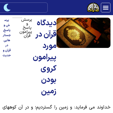
پرسش
دیدگاه
پرس
و
ش و
پاسخ
پاسخ
,
پیرامون
قرآن در
قرآن
جستار
هایی
مورد
در
قرآن و
پیرامون
حدیث
کروی
بودن
زمین
داوند می فرماید: و زمین را گستردیم؛ و در آن کوه‏هاى