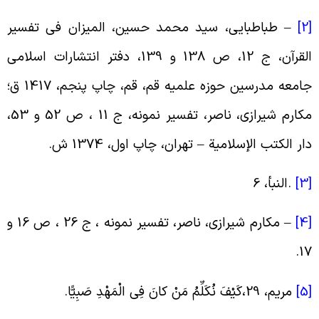
[
–
طباطبایى، سید محمد حسین، المیزان فى تفسیر
القرآن، ج 12، ص 138 و 139، دفتر انتشارات اسلامى
جامعه مدرسین حوزه علمیه قم، قم، چاپ پنجم، 1417 ق؛
مکارم شیرازى، ناصر، تفسیر نمونه، ج 11 ، ص 52 و 53،
ار الکتب الإسلامیة – تهران، چاپ اول، 1374 ش
.
[
.
النبأ، 6
[
–
مکارم شیرازى، ناصر، تفسیر نمونه ، ج 26 ، ص 16 و
.
1
[
مریم، 29،کَیْفَ نُکَلِّمُ مَنْ کانَ فِی الْمَهْدِ صَبِیًّا
.