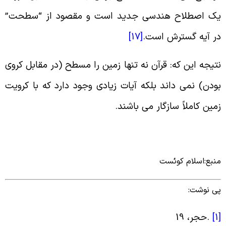
ک اصطلاح هندسی جدید است و مقصود از “سطحت”
ر آیه گسترش است
.
[17]
تیجه این که: قرآن نه تنها زمین را مسطح (در مقابل کروی
ودن) نمی داند بلکه آیات زیادی وجود دارد که با کرویت
مین کاملاً سازگار می باشند
.
نبع:اسلام کوئست
ی نوشت:
[
.
حجر، 19