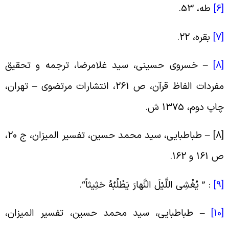
[
طه، 53
.
[
بقره، 22
.
[
–
خسروى حسینى، سید غلامرضا، ترجمه و تحقیق
مفردات الفاظ قرآن، ص 261، انتشارات مرتضوى – تهران،
اپ دوم، 1375 ش
.
[8
طباطبایى، سید محمد حسین، تفسیر المیزان، ج 20،
161 و 162
.
[
: ”
یُغْشِی اللَّیْلَ النَّهارَ یَطْلُبُهُ حَثِیثاً
“.
[
–
طباطبایى، سید محمد حسین، تفسیر المیزان،