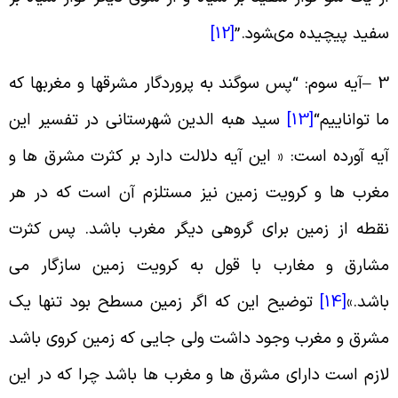
فید پیچیده مى‏شود
.”
[12]
3 
آیه سوم: “پس سوگند به پروردگار مشرقها و مغربها که
ا تواناییم
“
[13]
سید هبه الدین شهرستانی در تفسیر این
یه آورده است: « این آیه دلالت دارد بر کثرت مشرق ها و
غرب ها و کرویت زمین نیز مستلزم آن است که در هر
قطه از زمین برای گروهی دیگر مغرب باشد. پس کثرت
شارق و مغارب با قول به کرویت زمین سازگار می
اشد
.»
[14]
توضیح این که اگر زمین مسطح بود تنها یک
شرق و مغرب وجود داشت ولی جایی که زمین کروی باشد
ازم است دارای مشرق ها و مغرب ها باشد چرا که در این