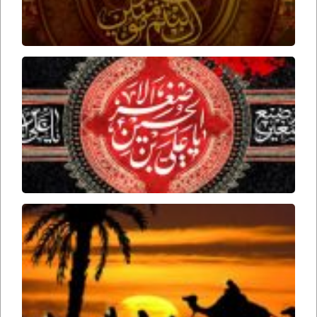
برخورد
امام
حسین
علیه
السلام
با علی
اصغر
علیه
السلام
تاریخ
حرکت
اسرای
کربلا
از
کربلا
به
سمت