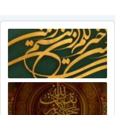
دلایل
عقلی
بر زنده
بودن
امام
زمان
ارواحنا
فداه
عوامل
ظهور
امام
زمان
ارواحنا
فداه