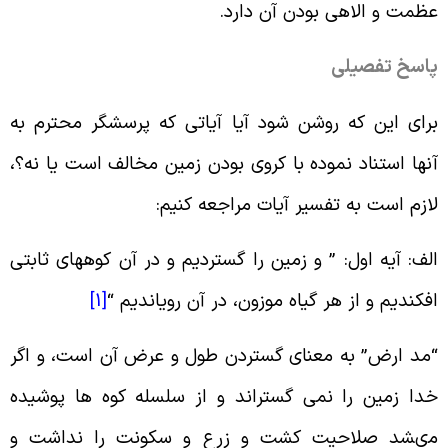
ظمت و الاهی بودن آن دارد
.
اسخ تفصیلی
رای این که روشن شود آیا آیاتی که پرسشگر محترم به
نها استناد نموده با کروی بودن زمین مخالف است یا نه؟،
ازم است به تفسیر آیات مراجعه کنیم
:
لف: آیه اول
: ”
و زمین را گستردیم و در آن کوه‏هاى ثابتى
فکندیم و از هر گیاه موزون، در آن رویاندیم
“
[1]
مد ارض” به معناى گستردن طول و عرض آن است، و اگر
دا زمین را نمی گستراند و از سلسله‏ کوه ها پوشیده
ى‏شد صلاحیت کشت و زرع و سکونت را نداشت و