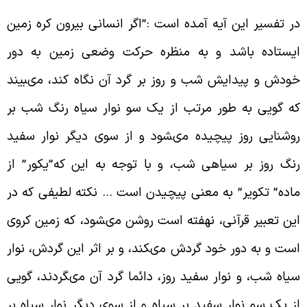
ر تفسیر این آیه آمده است :”اگر انسانى بیرون کره زمین
یستاده باشد و به منظره حرکت وضعى زمین به دور
ودش و پیدایش شب و روز بر گرد آن نگاه کند، مى‏بیند
ه گویى به طور مرتب از یک سو نوار سیاه رنگ شب بر
وشنایى روز پیچیده مى‏شود و از سوى دیگر نوار سفید
نگ روز بر سیاهى شب، و با توجه به این که”یکور” از
اده” تکویر” به معنى پیچیدن است … نکته لطیفى که در
ین تعبیر قرآنى، نهفته است روشن مى‏شود، که زمین کروى
ست و به دور خود گردش مى‏کند، و بر اثر این گردش، نوار
یاه شب، و نوار سفید روز، دائما گرد آن مى‏گردند، گویى
ز یک سو نوار سفید بر سیاه و از سوى دیگر نوار سیاه بر