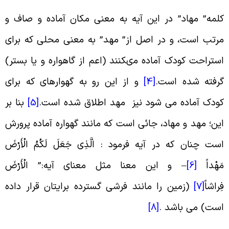
لمه” مهاد” در این آیه به معنى مکان آماده و صاف و
رتب است، و در اصل از” مهد” به معنى محلى که براى
ستراحت کودک آماده مى‏کنند (اعم از گاهواره و یا بستر)
رفته شده است
.
[4]
و از این رو به گهواره‏اى که براى
ودک آماده می شود نیز
مهد اطلاق شده است
.
[5]
بنا بر
ین؛ مهد و مهاد، جائی است که مانند گهواره آماده پرورش
ست چنان که در آیه فرمود : الَّذِی جَعَلَ لَکُمُ الْأَرْضَ
َهْداً
[6]
–
و این معنا مثل معناى آیه:” الْأَرْضَ
ِراشاً
[7]
(
زمین را مانند فرشى گسترده برایتان قرار داده
ست) می باشد
.
[8]