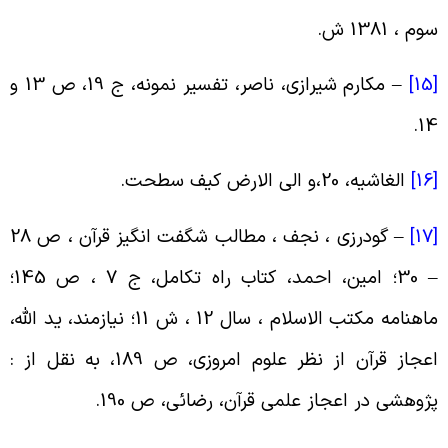
وم ، 1381 ش
.
[
–
مکارم شیرازى، ناصر، تفسیر نمونه، ج 19، ص 13 و
.
1
[
الغاشیه، 20،و الی الارض کیف سطحت
.
[
–
گودرزی ، نجف ، مطالب شگفت انگیز قرآن ، ص 28
– 30؛ امین، احمد، کتاب راه تکامل، ج 7 ، ص 145؛
ماهنامه مکتب الاسلام ، سال 12 ، ش 11؛ نیازمند، ید الله،
اعجاز قرآن از نظر علوم امروزی، ص 189، به نقل از :
ژوهشی در اعجاز علمی قرآن، رضائی، ص 190
.