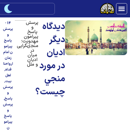
پرسش
ديدگاه
14 -
و
پرسش
پاسخ
و
پیرامون
ديگر
مهدویت؛
پاسخ
منجى‏گرايى
پیرامو
اديان
در
ن امام
ميان
زمان
اديان
در مورد
و ملل
ارواحنا
فداه
,
منجي
اهل
بیت
,
پرسش
چيست؟
و
پاسخ
,
پرسش
و
پاسخ
پیرامو
ن