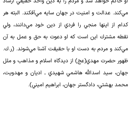
و حاكم خواهد شد و مردم را به دين واحد حقيقي ارشاد
ي‌كند. عدالت و امنيت در جهان سايه مي‌آفكند. البته هر
دام از اينها منجي را فردي از دين خود مي‌دانند، ولي
قطه مشترك اين است كه او دعوت به حق و عمل به آن
ي‌كند و مردم به دست او با حقيقت آشنا مي‌شوند. (ر.ك.
هور حضرت مهدي(عج) از ديدگاه اسلام و مذاهب و ملل
هان، سيد اسدالله هاشمي شهيدي ـ اديان و مهدويت،
حمد بهشتي، دادگستر جهان، ابراهيم اميني
).