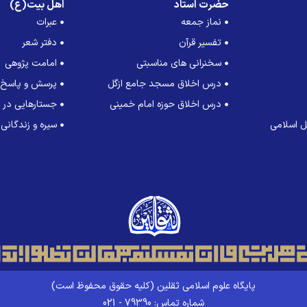
حضرت استاد
اهل بیت(ع)
نماز جمعه
عبرات
تفسیر قرآن
دفتر شعر
سخنرانی های مناسبتی
امامت پژوهی
درس اخلاق مسجد جامع ازگل
پرسش و پاسخ
درس اخلاق حوزه امام خمینی
جستارهایی در ت
 اسلامی
سیره و زندگانی
پایگاه علوم اسلامی ثقلین (کلیه حقوق محفوظ است)
شماره تماس: 79390 - 021