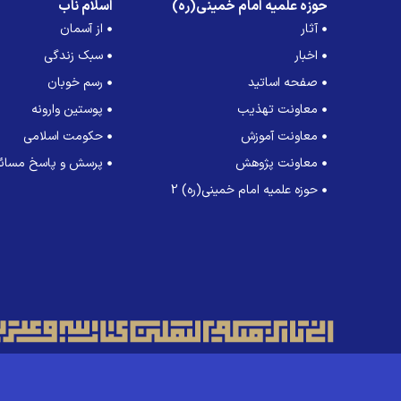
حوزه علمیه امام خمینی(ره)
اسلام ناب
آثار
از آسمان
اخبار
سبک زندگی
صفحه اساتید
رسم خوبان
معاونت تهذیب
پوستین وارونه
معاونت آموزش
حکومت اسلامی
معاونت پژوهش
پرسش و پاسخ مسائل
حوزه علمیه امام خمینی(ره) 2