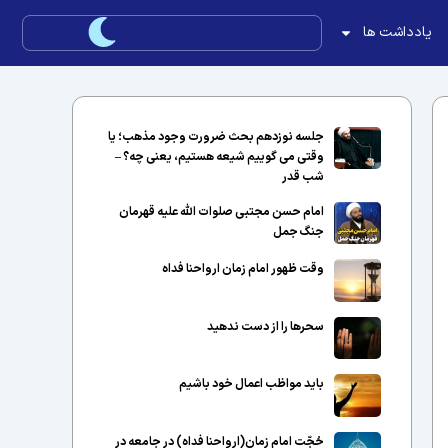
یادداشت ها
جلسه نوزدهم بحث ضرورت وجود مذهب؛ یا
وقتی می گوییم شیعه هستیم، یعنی چه؟ –
شب قدر
امام حسن مجتبی صلوات الله علیه قهرمان
جنگ جمل
وقت ظهور امام زمان ارواحنا فداه
سحرها را از دست ندهید
باید مواظب اعمال خود باشیم
حُجّت امام زمان(ارواحنا فداه) در جامعه در