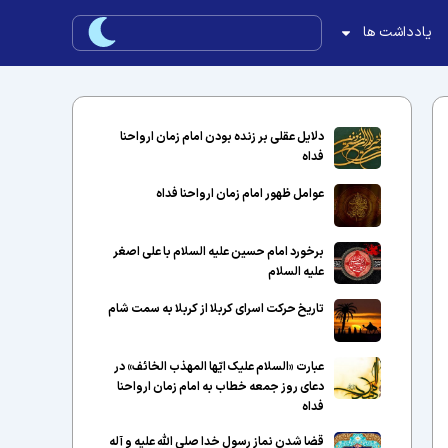
یادداشت ها
دلایل عقلی بر زنده بودن امام زمان ارواحنا
فداه
عوامل ظهور امام زمان ارواحنا فداه
برخورد امام حسین علیه السلام با علی اصغر
علیه السلام
تاریخ حرکت اسرای کربلا از کربلا به سمت شام
عبارت «السلام علیک ایّها المهذب الخائف» در
دعای روز جمعه خطاب به امام زمان ارواحنا
فداه
قضا شدن نماز رسول خدا صلی الله علیه و آله