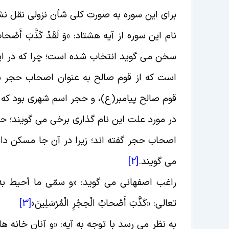
برای این سوره به صورت کلی شأن نزولی نقل 
نام این سوره از آیه هشتاد: «وَ لَقَدْ کَذَّبَ أَصْ
سخن مى گوید انتخاب شده است؛ چرا که در این
است که از قوم صالح به عنوان اصحاب حجر نا
قوم صالح پیامبر(ع)، و حجر اسم شهرى بود که
در مورد علت این نام گذاری برخی می گویند؛ ح
اصحاب حجر گفته ‏اند؛ زیرا در آن جا مسکن دا
می گویند
.
[2]
راغب اصفهانی می گوید: «و سمّی ما أحیط به ال
تعالى: «کَذَّبَ أَصْحابُ الْحِجْرِ الْمُرْسَلِینَ‏
»
[3]
به نظر می رسد با توجه به آیه: «و آنان خانه ‏