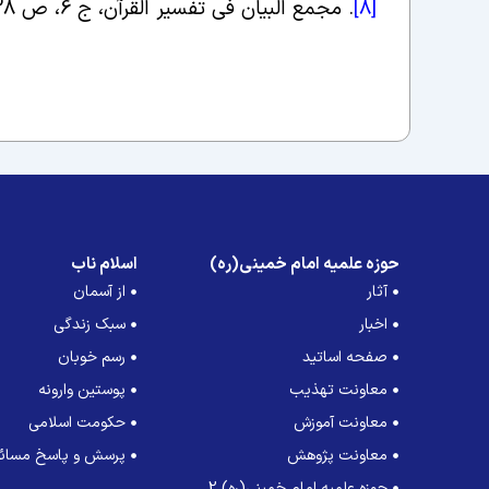
[8]
.
مجمع البیان فی تفسیر القرآن، ج ‏6، ص 528؛ المیزان فی تفسیر القرآن، ج ‏12، ص 185
حوزه علمیه امام خمینی(ره)
اسلام ناب
آثار
از آسمان
اخبار
سبک زندگی
صفحه اساتید
رسم خوبان
معاونت تهذیب
پوستین وارونه
معاونت آموزش
حکومت اسلامی
معاونت پژوهش
پرسش و پاسخ مسائل
حوزه علمیه امام خمینی(ره) 2