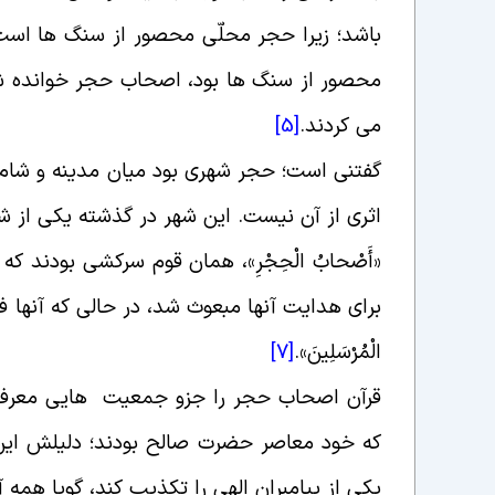
باشد؛ زیرا حجر محلّى محصور از سنگ ها است و
محصور از سنگ ها بود، اصحاب حجر خوانده شد
می کردند
.
[5]
گفتنی است؛ حجر شهری بود میان مدینه و شام در
اثرى از آن نیست. این شهر در گذشته یکى از ش
«
أَصْحابُ الْحِجْرِ»، همان قوم سرکشى بودند
براى هدایت آنها مبعوث شد، در حالی که آنها فرستادگ
الْمُرْسَلِینَ
».
[7]
قرآن اصحاب حجر را جزو جمعیت ‏هایى معرفی می
که خود معاصر حضرت صالح بودند؛ دلیلش این
یکى از پیامبران الهی را تکذیب کند، گویا همه 