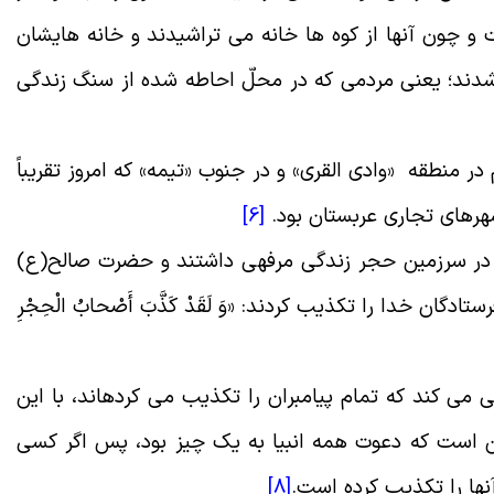
 چون آنها از کوه ها خانه می تراشیدند و خانه ‏هایشان
ند؛ یعنى مردمی که در محلّ احاطه شده از سنگ زندگى
 منطقه «وادى القرى» و در جنوب «تیمه» که امروز تقریباً
هرهاى تجارى عربستان بود
.
[6]
 که در سرزمین حجر زندگى مرفهى داشتند و حضرت صالح(ع)
ان خدا را تکذیب کردند: «وَ لَقَدْ کَذَّبَ أَصْحابُ الْحِجْرِ
 کند که تمام پیامبران را تکذیب مى ‏کرده‏اند، با این
 است که دعوت همه انبیا به یک چیز بود، پس اگر کسى
آنها را تکذیب کرده است
.
[8]