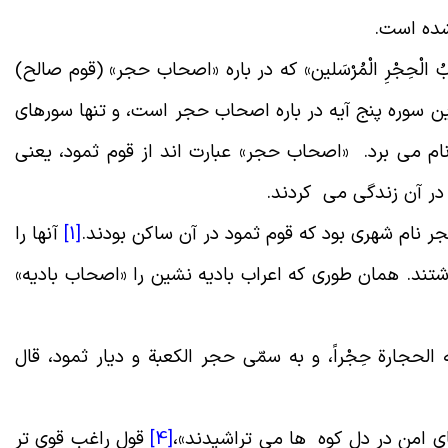
نشده است
.
حابُ الْحِجْرِ الْمُرْسَلین» که در باره «اصحاب حجر» (قوم صالح)
 سوره پنج آیه در باره اصحاب حجر است، و تنها سوره‏اى
م مى‏ برد. «اصحاب حجر» عبارت اند از قوم ثمود، یعنى
 در آن زندگى مى کردند
.
جر نام شهری بود که قوم ثمود در آن ساکن بودند
.
[1]
آنها را
شتند. همان طورى که اعراب بادیه نشین را «اصحاب بادیه»
حجارة حِجْراً، و به سمّی حجر الکعبة و دیار ثمود، قال
هاى امن در دل کوه ها مى ‏تراشیدند
»
،
[4]
قول راغب قوى ‏تر