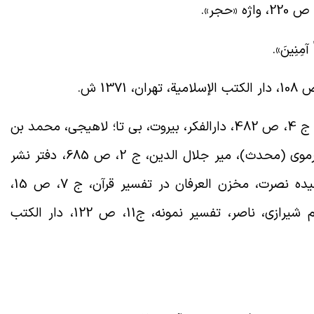
 «حجر
».
».
.
حقی بروسوی، اسماعیل، تفسیر روح البیان، ج 4، ص 482، دارالفکر، بیروت، بی تا؛ لاهیجی، محمد بن
علی، تفسیر شریف لاهیجی، تحقیق، حسینی ارموی (محدث)، میر جلال الدین، ج 2، ص 685، دفتر نشر
داد، تهران، چاپ اول، 1373ش؛ بانو امین، سیده نصرت، مخزن العرفان در تفسیر قرآن، ج ‏7، ص 15،
نهضت زنان مسلمان، تهران، 1361ش؛ ؛ مکارم شیرازی، ناصر، تفسیر نمونه، ج‏11، ص 122، دار الکتب