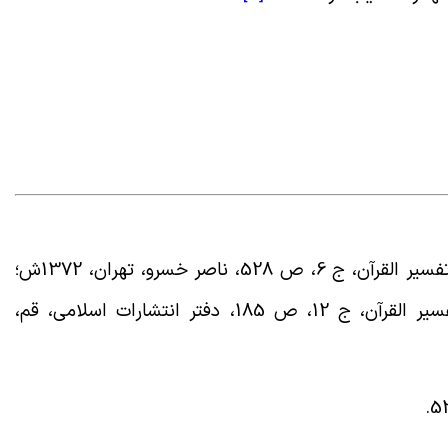
طبرسی، فضل بن حسن، مجمع البیان فی تفسیر القرآن، ج ‏6، ص 528، ناصر خسرو، تهران، 1372ش؛
طباطبائی، سید محمد حسین، المیزان فی تفسیر القرآن، ج ‏12، ص 185، دفتر انتشارات اسلامی، قم،
.