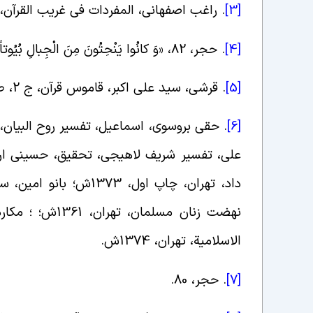
[3]
.
راغب اصفهانی، المفردات فی غریب القرآن، ص 220، واژه
[4]
.
حجر، 82، «وَ کانُوا یَنْحِتُونَ مِنَ الْجِبالِ بُیُوتاً آمِنِینَ
[5]
.
قرشى، سید على اکبر، قاموس قرآن، ج ‏2، ص 108، دار الکتب الإسلامیة، تهران، 1371 ش
.
[6]
الاسلامیة، تهران، 1374ش
.
[7]
.
حجر، 80
.