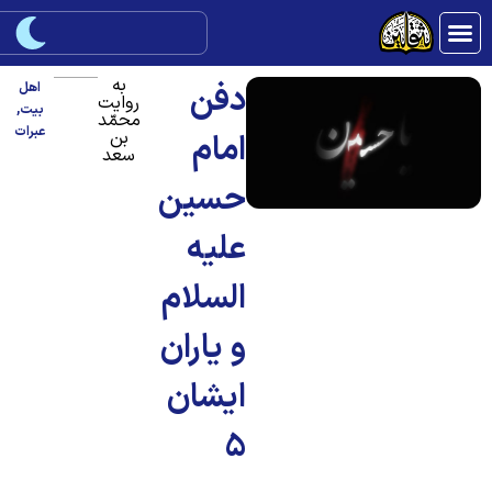
به
دفن
اهل
روایت
بیت
,
محمّد
عبرات
بن
امام
سعد
حسین
علیه
السلام
و یاران
ایشان
5