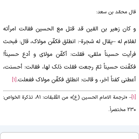
ال محمّد بن سعد:
 کان زهیر بن القین قد قتل مع الحسین فقالت امرأته
غلام له
–
یقال له شجرة-: انطلق فکفّن مولاک، قال: فبحث
رأیت حسیناً ملقی، فقلت: أکفّن مولای و أدع حسیناً!
کفّنت حسیناً ثمّ رجعت فقلت ذلک لها، فقالت: أحسنت،
عطنی کفناً آخر، و قالت: انطلق فکفّن مولاک ففعلت.
[1]
– «ترجمة الامام الحسین (ع)» من الطّبقات: 81، تذکرة الخواص:
2 مختصراً.