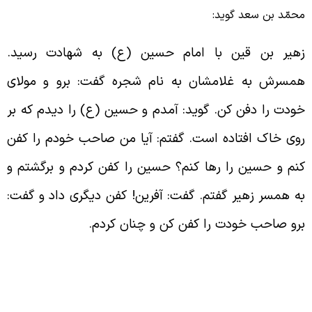
حمّد بن سعد گوید:
هیر بن قین با امام حسین (ع) به شهادت رسید.
مسرش به غلامشان به نام شجره گفت: برو و مولای
ودت را دفن کن. گوید: آمدم و حسین (ع) را دیدم که بر
وی خاک افتاده است. گفتم: آیا من صاحب خودم را کفن
نم و حسین را رها کنم؟ حسین را کفن کردم و برگشتم و
ه همسر زهیر گفتم. گفت: آفرین! کفن دیگری داد و گفت:
رو صاحب خودت را کفن کن و چنان کردم.