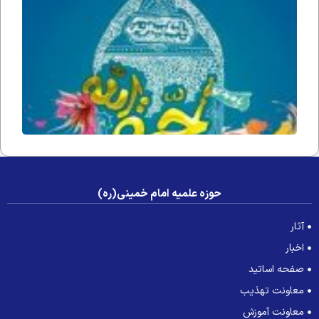
حُجّت ا
زمان(ار
فداه) د
جامعه 
عصر غی
حوزه علمیه امام خمینی(ره)
آثار
اخبار
صفحه اساتید
معاونت تهذیب
معاونت آموزش