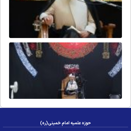
یکم ماه
صفر
۱۴۴۸
ه.ق
حریم
ملکوت
۲۷۳
حوزه علمیه امام خمینی(ره)