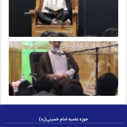
در
محضر
استاد
۲۹۴
حوزه علمیه امام خمینی(ره)