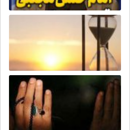
جمل
وقت
ظهور
امام
زمان
ارواحنا
فداه
سحرها
را از
دست
ندهید