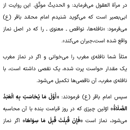
ر مرآة العقول می‌فرماید: و الحدیثُ موثّق. این روایت از
بی‌‌بصیر است که می‌گوید شنیدم امام محمّد باقر (ع)
ی‌فرمود: «نافله‌ها، نواقص ـ معنوی ـ را که در اصل نماز
اقع شده است،‌جبران می‌کند».
ثلاً شما نافله‌ی مغرب را می‌خوانی و اگر در نماز مغرب
ک مقدار حواست پرت شده،‌ یک نقصی داشته است،‌ با
افله‌ی مغرب، آن ناقصی‌ها تکمیل می‌شود.
پس امام باقر (ع) فرمودند:
«أَوَّلَ مَا يُحَاسَبُ بِهِ الْعَبْدُ
لصَّلَاةُ»
اوّلین چیزی که در روز قیامت بنده با آن محاسبه
ی‌شود، نماز است
«فَإِنْ قُبِلَتْ قُبِلَ مَا سِوَاهَا»
اگر نماز