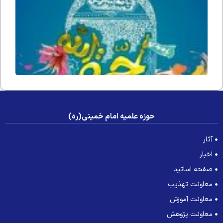
فداه) د
جامعه 
عصر غی
حوزه علمیه امام خمینی(ره)
آثار
اخبار
صفحه اساتید
معاونت تهذیب
معاونت آموزش
معاونت پژوهش