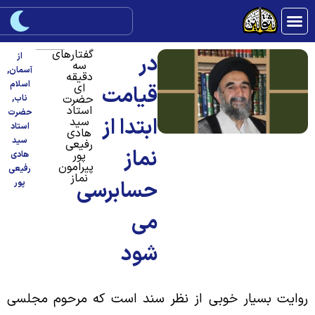
گفتارهای
در
از
سه
آسمان
,
دقیقه
اسلام
ای
قیامت
حضرت
ناب
,
استاد
حضرت
ابتدا از
سید
استاد
هادی
سید
رفیعی
نماز
پور
هادی
پیرامون
رفیعی
نماز
حسابرسی
پور
می
شود
وایت بسیار خوبی از نظر سند است که مرحوم مجلسی