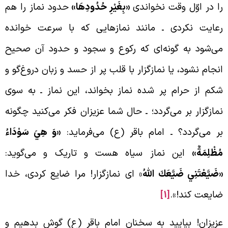
ا در اوّل وقت نخواندی
«بِغَيْرِ حُدُودِهَا»
حدود نماز را هم
عایت نکردی ـ مانند نمازهایی که با سرعت خوانده
ی‌شود به گونه‌ای که رکوع و سجود و حدود آن صحیح
نجام نشود، یا نمازگزار با قلب پر از حسد و زبان دروغ‌گو و
کم از حرام پر شده نماز بخواند، این نماز ـ به سوی
مازگزار بر می‌گردد؛ ـ حال شما عزیزان فکر می‌کنید چگونه
ر می‌گردد؟ ـ امام باقر (ع) می‌فرماید:
«وَ هِيَ سَوْدَاءُ
ُظْلِمَةٌ»
این نماز سیاه هست و تاریک و می‌گوید:
ضَيَّعْتَنِي ضَيَّعَكَ اللَّهُ
» ای نمازگزار! مرا ضایع کردی، خدا
ایعت کند!».
[1]
زیزان! بیایید به سخنان امام باقر (ع) گوش بدهیم و