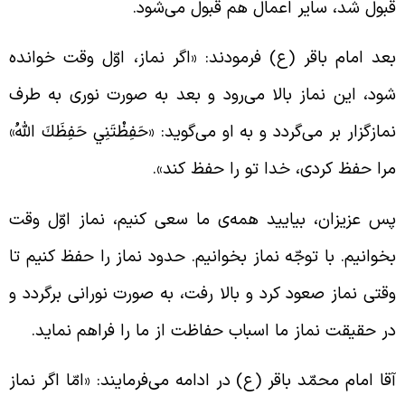
بول شد، سایر اعمال هم قبول می‌شود.
عد امام باقر (ع) فرمودند: «اگر نماز، اوّل وقت خوانده
ود، این نماز بالا می‌رود و بعد به صورت نوری به طرف
مازگزار بر می‌گردد و به او می‌گوید: «حَفِظْتَنِي حَفِظَكَ اللَّهُ»
را حفظ کردی، خدا تو را حفظ کند».
س عزیزان، بیایید همه‌ی ما سعی کنیم، نماز اوّل وقت
خوانیم. با توجّه نماز بخوانیم. حدود نماز را حفظ کنیم تا
قتی نماز صعود کرد و بالا رفت، به صورت نورانی برگردد و
ر حقیقت نماز ما اسباب حفاظت از ما را فراهم نماید.
قا امام محمّد باقر (ع) در ادامه می‌فرمایند: «امّا اگر نماز