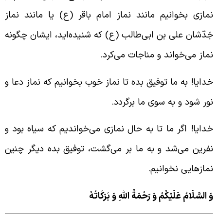
مازی بخوانیم مانند نماز امام باقر (ع) یا مانند نماز
َدّشان علی بن ابی‌طالب (ع) که شنیده‌اید، ایشان چگونه
ماز می‌خواند و مناجات می‌کرد.
دایا! به ما توفیق بده تا نماز خوب بخوانیم که نماز دعا و
ور شود و به سوی ما برگردد.
دایا! اگر ما تا به حال نمازی می‌خواندیم که سیاه بود و
فرین می‌شد و به ما بر می‌گشت، توفیق بده دیگر چنین
مازهایی نخوانیم.
َ السَّلَامُ عَلَيْكُمْ وَ رَحْمَةُ اللَّهِ وَ بَرَكَاتُهُ