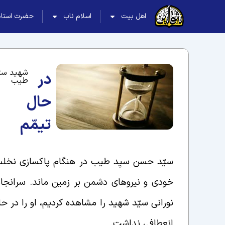
اهل بیت
اسلام ناب
حضرت استاد
شهید سی
در
طیب
حال
تیمّم
سیّد حسن سیِد طیب در هنگام پاکسازی نخلستا
خودی و نیروهای دشمن بر زمین ماند. سرانجام
نورانی سیّد شهید را مشاهده کردیم، او را در
انعطافی نداشت.