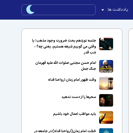
یادداشت ها
جلسه نوزدهم بحث ضرورت وجود مذهب؛ یا
وقتی می گوییم شیعه هستیم، یعنی چه؟ –
شب قدر
امام حسن مجتبی صلوات الله علیه قهرمان
جنگ جمل
وقت ظهور امام زمان ارواحنا فداه
سحرها را از دست ندهید
باید مواظب اعمال خود باشیم
حُجّت امام زمان(ارواحنا فداه) در جامعه در