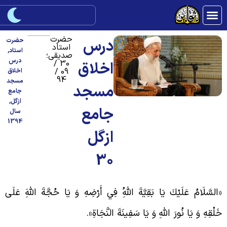
حضرت
درس
حضرت
استاد
استاد
,
صدیقی؛
درس
30 /
اخلاق
09 /
اخلاق
94
مسجد
مسجد
جامع
ازگل
,
جامع
سال
1394
ازگل
30
السَّلَامُ عَلَيْكَ يَا بَقِيَّةَ اللَّهُِ فِي أَرْضِهِ وَ يَا حُجَّةَ اللَّهَِ عَلَى
َلْقِهِ وَ يَا نُورَ اللَّهِ وَ يَا سَفِينَةَ النَّجَاةِ».