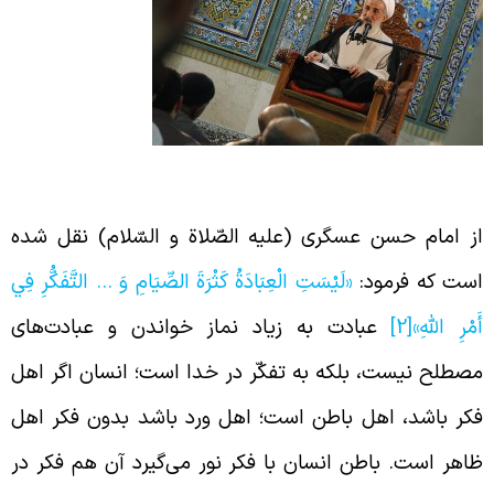
بادت یعنی تفکّر در یاد خدا
ز امام حسن عسگری (علیه الصّلاة و السّلام) نقل شده
ست که فرمود:
«لَيْسَتِ‏ الْعِبَادَةُ كَثْرَةَ الصِّيَامِ وَ … التَّفَكُّرِ فِي
َمْرِ اللَّهِ»
[2]
عبادت به زیاد نماز خواندن و عبادت‌های
صطلح نیست، بلکه به تفکّر در خدا است؛ انسان اگر اهل
کر باشد، اهل باطن است؛ اهل ورد باشد بدون فکر اهل
اهر است. باطن انسان با فکر نور می‌گیرد آن هم فکر در