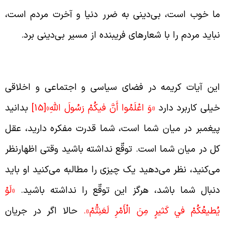
ا خوب است، بی‌دینی به ضرر دنیا و آخرت مردم است،
باید مردم را با شعارهای فریبنده از مسیر بی‌دینی برد.
قاومت در برابر اظهار نظرها و رسیدن به آرامش
ین آیات کریمه در فضای سیاسی و اجتماعی و اخلاقی
یلی کاربرد دارد
«وَ اعْلَمُوا أَنَّ فيكُمْ رَسُولَ اللَّهِ»
[15]
بدانید
یغمبر در میان شما است، شما قدرت مفکره دارید، عقل
ل در میان شما است. توقّع نداشته باشید وقتی اظهارنظر
ی‌کنید، نظر می‌دهید یک چیزی را مطالبه می‌کنید او باید
نبال شما باشد، هرگز این توقّع را نداشته باشید.
«لَوْ
ُطيعُكُمْ في‏ كَثيرٍ مِنَ الْأَمْرِ لَعَنِتُّمْ».
حالا اگر در جریان