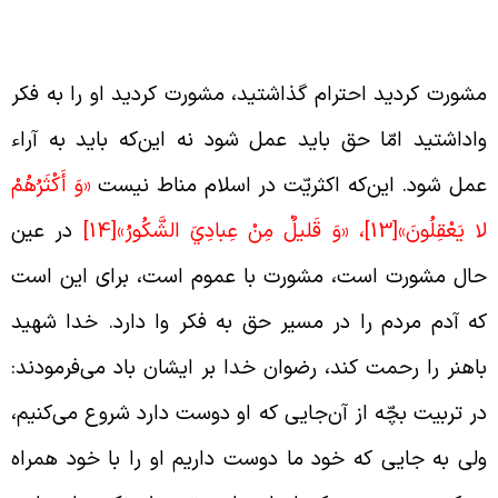
شورت کردن و عمل به حق
شورت کردید احترام گذاشتید، مشورت کردید او را به فکر
اداشتید امّا حق باید عمل شود نه این‌که باید به آراء
مل شود. این‌که اکثریّت در اسلام مناط نیست
«وَ أَكْثَرُهُمْ
ا يَعْقِلُونَ»
[13]
‏، «وَ قَليلٌ مِنْ عِبادِيَ الشَّكُورُ»
[14]
در عین
ال مشورت است، مشورت با عموم است، برای این است
ه آدم مردم را در مسیر حق به فکر وا دارد. خدا شهید
اهنر را رحمت کند، رضوان خدا بر ایشان باد می‌فرمودند:
ر تربیت بچّه از آن‌جایی که او دوست دارد شروع می‌کنیم،
لی به جایی که خود ما دوست داریم او را با خود همراه