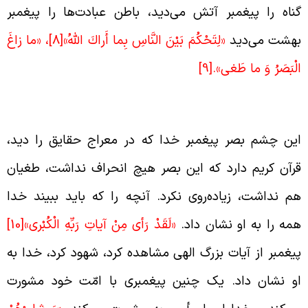
ناه را پیغمبر آتش می‌دید، باطن عبادت‌ها را پیغمبر
هشت می‌دید
«لِتَحْكُمَ بَيْنَ النَّاسِ بِما أَراكَ اللَّهُ»
[8]
، «ما زاغَ
لْبَصَرُ وَ ما طَغى».
[9]
انحراف نداشتن چشم بصر پیغمبر
ین چشم بصر پیغمبر خدا که در معراج حقایق را دید،
رآن کریم دارد که این بصر هیچ انحراف نداشت، طغیان
م نداشت، زیاده‌روی نکرد. آنچه را که باید ببیند خدا
مه را به او نشان داد.
«لَقَدْ رَأى‏ مِنْ آياتِ رَبِّهِ الْكُبْرى»
[10]
یغمبر از آیات بزرگ الهی مشاهده کرد، شهود کرد، خدا به
و نشان داد. یک چنین پیغمبری با امّت خود مشورت