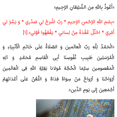
أَعُوذُ بِاللَّهِ مِنَ الشَّيْطَانِ الرَّجِيمِ»
بِسْمِ اللَّهِ الرَّحْمنِ الرَّحِيم‏ *
رَبِّ اشْرَحْ لي‏ صَدْري * وَ يَسِّرْ لي‏
َمْريَ * احْلُلْ عُقْدَةً مِنْ لِساني‏ * يَفْقَهُوا قَوْلي‏».
[1]
الْحَمْدُ لِلَّهِ رَبِّ الْعالَمينَ وَ الصّلَاةُ عَلَی خَاتَمِ الْأَنْبِيَاءِ وَ
لْمُرْسَلِينَ طَبِیبِ نُفُوسِنَا أَبِی الْقَاسِمِ مُحَمَّدٍ وَ آلِهِ
لْمَعْصومِینَ سِیَّمَا الْحُجَّة مُولانا بَقِیَّةِ اللهِ فِی الْعَالَمِینَ
َرْوَاحُنَا وَ أرْواحُ مَنْ سِوَاهُ فِدَاهُ وَ اللَّعْنُ عَلَی أَعْدَائِهِمْ
َجْمَعِینَ‏ إِلی یَومِ الدِّین».