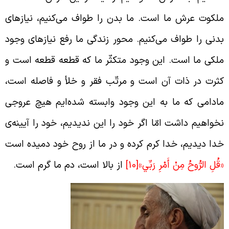
لکوت عرش ما است. ما بدن را طواف می‌کنیم، نیازهای
دنی را طواف می‌کنیم. محور زندگی ما رفع نیازهای وجود
لکی ما است. این وجود متکثّر ما که قطعه قطعه است و
ثرت در ذات آن است و مرتّب فقر و خلأ و فاصله است،
ادامی که ما به این وجود وابسته شده‌ایم هیچ عروجی
خواهیم داشت امّا اگر خود را این ندیدیم، خود را آیینه‌ی
دا دیدیم، خدا کرم کرده و در ما از روح خود دمیده است
قُلِ الرُّوحُ مِنْ أَمْرِ رَبِّي»
[10]
از بالا است، دم ما گرم است.