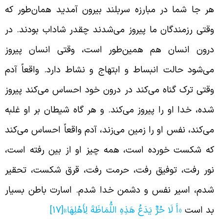
ر جا شما در مبارزه سربلند بیرون آمدید همان‌طور که
قتی رزمندگان ما پیروز می‌شدند چقدر شاداب بودند. در
رون انسان هم همین‌طور است، وقتی انسان پیروز
ی‌شود حالت انبساط و ابتهاج و نشاط دارد. واقعاً آدم
قتی ترک گناه می‌کند در درون خود احساس می‌کند پیروز
ده، خدا او را پیروز می‌کند. و هر گاه شیطان بر او غلبه
ی‌کند، نفس او را زمین می‌زند، آدم واقعاً احساس می‌کند
ه شکست خورده است، همه چیز او از بین رفته است،
ور رفت، توفیق رفت، حرمت رفت، قرق شکست، تحقیر
دم، اسیر نفس و دشمن خدا شدم. اسارت باطن بسیار
د است
«أَ لَا حُرٌّ يَدَعُ هَذِهِ اللُّمَاظَةَ لِأَهْلِهَا»
[17]