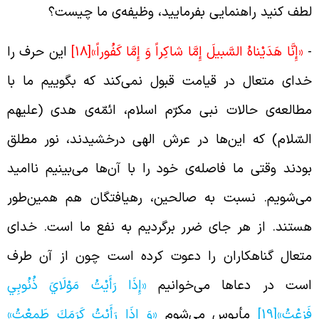
طف کنید راهنمایی بفرمایید، وظیفه‌ی ما چیست؟
-
«إِنَّا هَدَيْناهُ السَّبيلَ إِمَّا شاكِراً وَ إِمَّا كَفُوراً»
[18]
این حرف را
دای متعال در قیامت قبول نمی‌کند که بگوییم ما با
طالعه‌ی حالات نبی مکرّم اسلام، ائمّه‌ی هدی (علیهم
لسّلام) که این‌ها در عرش الهی درخشیدند، نور مطلق
ودند وقتی ما فاصله‌ی خود را با آن‌ها می‌بینیم ناامید
ی‌شویم. نسبت به صالحین، رهیافتگان هم همین‌طور
ستند. از هر جای ضرر برگردیم به نفع ما است. خدای
تعال گناهکاران را دعوت کرده است چون از آن طرف
ست در دعاها می‌خوانیم
«إِذَا رَأَيْتُ مَوْلَايَ ذُنُوبِي
َزِعْتُ»
[19]
مأیوس می‌شوم
«وَ إِذَا رَأَيْتُ كَرَمَكَ طَمِعْتُ»