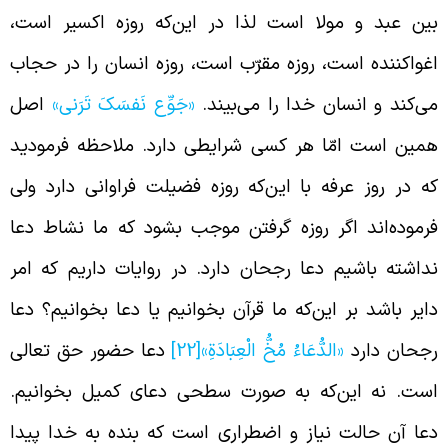
ین عبد و مولا است لذا در ‌این‌که روزه اکسیر است،
غواکننده است، روزه مقرّب است، روزه انسان را در حجاب
ی‌کند و انسان خدا را می‌بیند.
«جَوِّع نَفسَکَ تَرَنی»
اصل
مین است امّا هر کسی شرایطی دارد. ملاحظه فرمودید
ه در روز عرفه با ‌این‌که روزه فضیلت فراوانی دارد ولی
رموده‌اند اگر روزه گرفتن موجب بشود که ما نشاط دعا
داشته باشیم دعا رجحان دارد. در روایات داریم که امر
ایر باشد بر ‌این‌که ما قرآن بخوانیم یا دعا بخوانیم؟ دعا
جحان دارد
«الدُّعَاءُ مُخُّ الْعِبَادَةِ»
[22]
دعا حضور حق تعالی
ست. نه ‌این‌که به صورت سطحی دعای کمیل بخوانیم.
عا آن حالت نیاز و اضطراری است که بنده به خدا پیدا