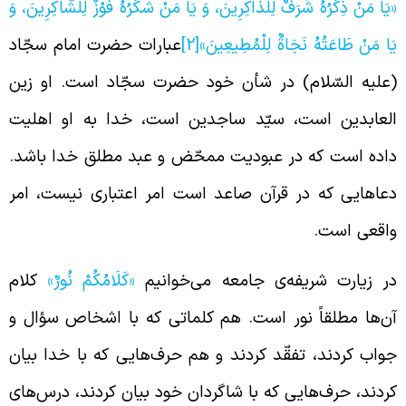
يَا مَنْ ذِكْرُهُ شَرَفٌ لِلذَّاكِرِينَ، وَ يَا مَنْ شُكْرُهُ فَوْزٌ لِلشَّاكِرِينَ، وَ
َا مَنْ طَاعَتُهُ نَجَاةٌ لِلْمُطِيعِينَ»
[2]
عبارات حضرت امام سجّاد
علیه السّلام) در شأن خود حضرت سجّاد است. او زین
لعابدین است، سیّد ساجدین است، خدا به او اهلیت
اده است که در عبودیت ممحّض و عبد مطلق خدا باشد.
عاهایی که در قرآن صاعد است امر اعتباری نیست، امر
اقعی است.
ر زیارت شریفه‌ی جامعه می‌خوانیم
«كَلَامُكُمْ نُورٌ»
کلام
ن‌ها مطلقاً نور است. هم کلماتی که با اشخاص سؤال و
واب کردند، تفقّد کردند و هم حرف‌هایی که با خدا بیان
ردند، حرف‌هایی که با شاگردان خود بیان کردند، درس‌های