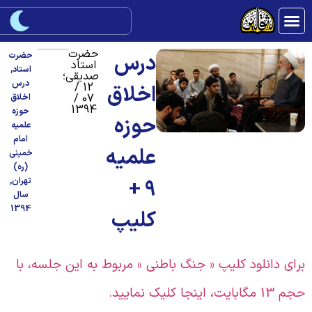
حضرت
درس
حضرت
استاد
استاد
,
صدیقی؛
درس
12 /
اخلاق
07 /
اخلاق
1394
حوزه
حوزه
علمیه
امام
علمیه
خمینی
(ره)
9 +
تهران
,
سال
1394
کلیپ
رای دانلود کلیپ « جنگ باطنی » مربوط به این جلسه، با
 13 مگابایت، اینجا کلیک نمایید.