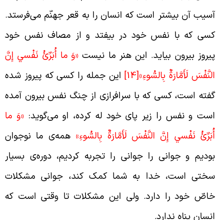
سیب آن بیشتر است که انسان را به قعر جهنّم می‌فرستد.
سی که با نفس خود در بیفتد و از مصاف نفس خود
یروز بیرون بیاید. این هنر ما نیست
«وَ ما أُبَرِّئُ نَفْسي‏ إِنَّ
لنَّفْسَ لَأَمَّارَةٌ بِالسُّوءِ»
[14]
این جمله را کسی که پیروز شده
فته است، کسی که با سرافرازی از چنگ نفس بیرون آمده
ست و نفس را زیر پای خود له کرده، او می‌گوید:
«وَ ما
ُبَرِّئُ نَفْسي‏ إِنَّ النَّفْسَ لَأَمَّارَةٌ بِالسُّوءِ»
همه‌ی ما نوجوان
ودیم و جوانی را جوانی را تجربه کردیم، دوره‌ی بسیار
ختی است، خدا به شما کمک کند، جوانی مشکلات
اصّ خود را دارد. ولی این مشکلات تا وقتی است که
نسان پناه ندارد.