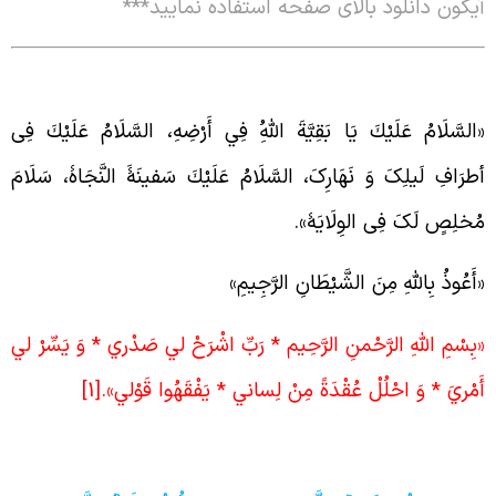
یکون دانلود بالای صفحه استفاده نمایید
***
السَّلَامُ عَلَيْكَ يَا بَقِيَّةَ اللَّهُِ فِي أَرْضِهِ، السَّلَامُ عَلَيْكَ فِی
طرَافِ لَیلِکَ وَ نَهَارِکَ، السَّلَامُ عَلَيْكَ سَفینَۀَ النَّجَاۀ، سَلَامَ
ُخلِصٍ لَکَ فِی الوِلَایَۀ».
أَعُوذُ بِاللَّهِ مِنَ الشَّيْطَانِ الرَّجِيمِ»
بِسْمِ اللَّهِ الرَّحْمنِ الرَّحِيم‏ *
رَبِّ اشْرَحْ لي‏ صَدْري * وَ يَسِّرْ لي‏
َمْريَ * وَ احْلُلْ عُقْدَةً مِنْ لِساني‏ * يَفْقَهُوا قَوْلي‏».
[1]
بلور شأن ائمّه در کلام آن‌ها