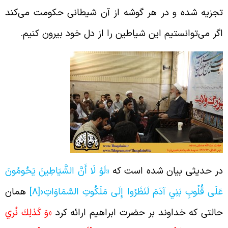
جزیه شده و در هر گوشه از آن شیطانی حکومت می‌کند
گر می‌توانستیم این شیاطین را از دل خود بیرون کنیم.
ر حدیثی بیان شده است که
«لَوْ لَا أَنَّ الشَّيَاطِينَ يَحُومُونَ
َلَى قُلُوبِ بَنِي آدَمَ لَنَظَرُوا إِلَى مَلَكُوتِ السَّمَاوَاتِ»
[8]
همان
التی که خداوند بر حضرت ابراهیم ارائه کرد
«وَ كَذلِكَ نُري