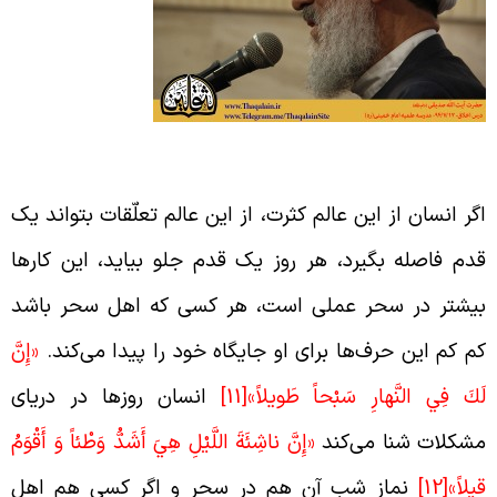
گونه از عالم کثرت به عالم ملکوت برسیم؟
گر انسان از این عالم کثرت، از این عالم تعلّقات بتواند یک
دم فاصله بگیرد، هر روز یک قدم جلو بیاید، این کارها
یشتر در سحر عملی است، هر کسی که اهل سحر باشد
م کم این حرف‌ها برای او جایگاه خود را پیدا می‌کند.
«إِنَّ
َكَ فِي النَّهارِ سَبْحاً طَويلاً»
[11]
انسان روزها در دریای
شکلات شنا می‌کند
«إِنَّ ناشِئَةَ اللَّيْلِ هِيَ أَشَدُّ وَطْئاً وَ أَقْوَمُ
يلاً»
[12]
نماز شب آن هم در سحر و اگر کسی هم اهل