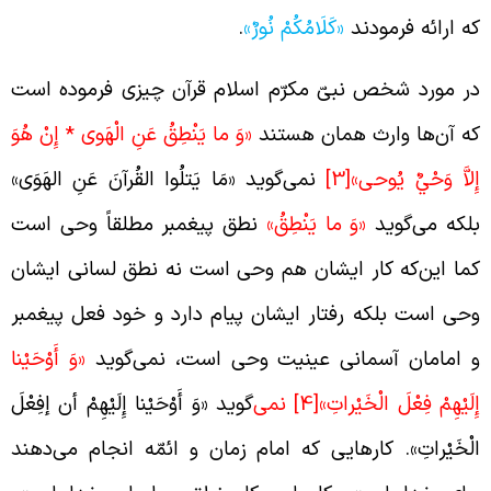
ه ارائه فرمودند
«كَلَامُكُمْ نُورٌ»
.
ر مورد شخص نبیّ مکرّم اسلام قرآن چیزی فرموده است
ه آن‌ها وارث همان هستند
«وَ ما يَنْطِقُ عَنِ الْهَوى‏ * إِنْ هُوَ
ِلاَّ وَحْيٌ يُوحى‏»
[3]
نمی‌گوید «مَا یَتلُوا القُرآنَ عَنِ الهَوَی»
لکه می‌گوید
«وَ ما يَنْطِقُ»
نطق پیغمبر مطلقاً وحی است
ما ‌این‌که کار ایشان هم وحی است نه نطق لسانی ایشان
حی است بلکه رفتار ایشان پیام دارد و خود فعل پیغمبر
 امامان آسمانی عینیت وحی است، نمی‌گوید
«وَ أَوْحَيْنا
ِلَيْهِمْ فِعْلَ الْخَيْراتِ»
[4]
نمی‌
گوید «وَ أَوْحَيْنا إِلَيْهِمْ أن إفِعْلَ
لْخَيْراتِ». کارهایی که امام زمان و ائمّه انجام می‌دهند