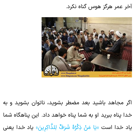
خر عمر هرگز هوس گناه نکرد.
داوند پناه انسان مضطر
گر مجاهد باشید بعد مضطر بشوید، ناتوان بشوید و به
دا پناه ببرید او به شما پناه خواهد داد. این پناهگاه شما
اد خدا است
«يَا مَنْ ذِكْرُهُ شَرَفٌ لِلذَّاكِرِينَ»
یاد خدا یعنی