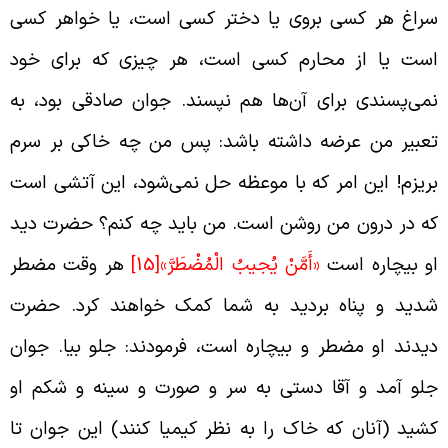
راغ هر کسی بروی یا دختر کسی است، یا خواهر کسی
ست یا از محارم کسی است، هر چیزی که برای خود
می‌پسندی برای آن‌ها هم نپسند. جوان صادقی بود، به
عبیر من عرضه داشته باشد: پس من چه خاکی بر سرم
ریزم! این امر که با موعظه حل نمی‌شود، این آتشی است
ه در درون من روشن است. من باید چه کنم؟ حضرت دید
و بیچاره است
«أَمَّنْ يُجيبُ الْمُضْطَرَّ»
[15]
هر وقت مضطر
دید و پناه بردید به شما کمک خواهند کرد. حضرت
یدند او مضطر و بیچاره است، فرمودند: جلو بیا. جوان
لو آمد و آقا دستی به سر و صورت و سینه و شکم او
شید (آنان که خاک را به نظر کیمیا کنند) این جوان تا