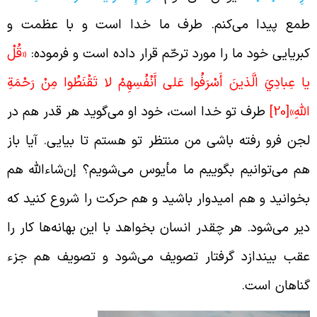
مع پیدا می‌کنم. طرف ما خدا است و با عظمت و
بریایی خود ما را مورد ترحّم قرار داده است و فرموده:
«قُلْ
ا عِبادِيَ الَّذينَ أَسْرَفُوا عَلى‏ أَنْفُسِهِمْ لا تَقْنَطُوا مِنْ رَحْمَةِ
للَّهِ»
[20]
طرف تو خدا است، خود او می‌گوید هر قدر هم در
جن فرو رفته باشی من منتظر تو هستم تا بیایی. آیا باز
م می‌توانیم بگوییم ما مأیوس می‌شویم؟ إن‌شاءالله هم
خوانید و هم امیدوار باشید و هم حرکت را شروع کنید که
یر می‌شود. هر چقدر انسان بخواهد با این بهانه‌ها کار را
قب بیندازد گرفتار تصویف می‌شود و تصویف هم جزء
ناهان است.