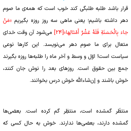
رار باشد طلبه طلبگی کند خوب است که همه‌ی ما صوم
هر داشته باشیم؛ یعنی ماهی سه روز روزه بگیریم
«مَنْ
اءَ بِالْحَسَنَةِ فَلَهُ عَشْرُ أَمْثالِها»
[24]
می‌شود آن وقت خدای
تعال برای ما صوم دهر می‌نویسد. این کارها نوعی
یاست است! اوّل و وسط و آخر ماه را طلبه‌ها روزه بگیرند
مع بین حقوق است. روزهای بعد را نوش جان کنند،
وش باشند و إن‌شاءالله خوش درس بخوانند.
رق منتظِر و منتظَر چیست؟
نتظَر گمشده است، منتظِر گم کرده است. بعضی‌ها
مشده دارند، بعضی‌ها ندارند. خوش به حال کسی که