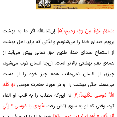
کلّم خدا با بندگان برگزیده
سَلامٌ قَوْلاً مِنْ رَبٍّ رَحيمٍ»
[5]
إن‌شاءالله اگر ما به بهشت
رویم صدای خدا را می‌شنویم و لذّتی که برای اهل بهشت
ز استماع صدای خدا، طنین حق تعالی پیش می‌آید از
مه‌ی نعم بهشتی بالاتر است. آن‌جا انسان ذوب می‌شود،
یزی از انسان نمی‌ماند، همه چیز خود را از دست
ی‌دهد، حتّی بهشت را! و در مورد حضرت موسی
«وَ كَلَّمَ
للَّهُ مُوسى‏ تَكْليماً»
[6]
نه ‌این‌که مطلب را به قلب او القاء
رد، وقتی که او به سوی آتش رفت
«نُودِيَ يا مُوسى‏ * إِنِّي
َنَا رَبُّكَ * فَاسْتَمِعْ لِما يُوحى‏»
[7]
خود خدا با او حرف زد و