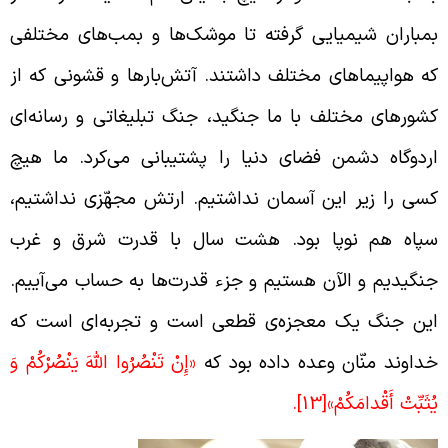
مباران شیمیایی گرفته تا موشک‌ها و بمب‌های مختلفی
ه هواپیماهای مختلف داشتند. آتش‌بارها و قشونی که از
شورهای مختلف با ما جنگید، جنگ تبلیغاتی و رسانه‌ای
ردوگاه دشمن فضای دنیا را پشتیبانی می‌کرد. ما هیچ
سی را زیر این آسمان نداشتیم. ارتش مجهّزی نداشتیم،
پاه هم نوپا بود. هشت سال با قدرت شرق و غرب
نگیدیم و الآن هستیم و جزء قدرت‌ها به حساب می‌آییم.
ین جنگ یک معجزه‌ی قطعی است و تجربه‌ای است که
داوند منّان وعده داده بود که
«إِنْ تَنْصُرُوا اللَّهَ يَنْصُرْكُمْ وَ
ُثَبِّتْ أَقْدامَكُمْ‏»
[13]
.