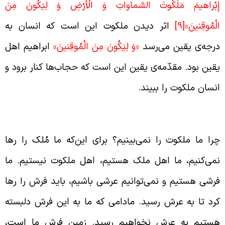
ِبْراهيمَ مَلَكُوتَ السَّماواتِ وَ الْأَرْضِ وَ لِيَكُونَ مِنَ
لْمُوقِنينَ»
[9]
اثر دیدن ملکوت این است که انسان به
رجه‌ی یقین می‌رسد
«وَ لِيَكُونَ مِنَ الْمُوقِنينَ»
ابراهیم اهل
قین بود. مقدّمه‌ی یقین این است که حجاب‌ها کنار برود و
نسان ملکوت را ببیند.
لیل ملکوتی نشدن دل انسان
را ما ملکوت را نمی‌بینیم؟ برای ‌این‌که ما مُلک را رها
می‌کنیم، ما اهل ملک هستیم، اهل ملکوت نیستیم. ما
رشی هستیم و نمی‌توانیم عرشی باشیم، باید فرش را رها
رد تا به عرش رسید. مادامی که ما به این فرش دلبسته
ستیم به عرش نخواهیم رسید. زمین فرش ما است،