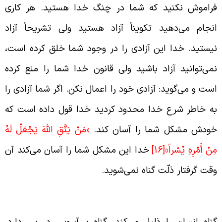
راموش نکنید که شما در چنگ خدا هستید. هر کاری
نجام می‌دهید تکویناً آزاد هستید ولی تشریحاً آزاد
یستید. خدا این آزادی را در وجود شما خلق کرده است،
می‌توانید آزاد باشید ولی قانون خدا شما را منع کرده
ست و می‌گوید: آزادی خود را اعمال نکن. اگر شما آزادی را
ه خاطر شرع خدا محدود کردید خدا قول داده است که
ودش مشکل شما را آسان کند.
«مَنْ يَتَّقِ اللَّهَ يَجْعَلْ لَهُ
ِنْ أَمْرِهِ يُسْراً»
[16]
خدا این مشکل شما را آسان می‌کند آن
قت گرفتار ذلّت گناه نمی‌شوید.
ناه باعث ذلّت می‌شود
ناه انسان را ذلیل می‌کند، گناه بی‌آبرویی در پی دارد،