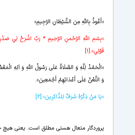
«أَعُوذُ بِاللَّهِ مِنَ الشَّيْطَانِ الرَّجِيمِ»
«بِسْمِ اللَّهِ الرَّحْمنِ الرَّحِيمِ * رَبِّ اشْرَحْ لِي صَدْ
قَوْلِي».
[1]
«الْحَمْدُ لِلَّهِ وَ الصَّلَاةُ عَلَی رَسُولُ اللَّهِ وَ آلِهِ الْمَعْ
وَ اللَّعْنُ عَلَی أَعْدَائِهِمْ أَجْمَعِینَ».
«يَا مَنْ ذِكْرُهُ شَرَفٌ لِلذَّاكِرِينَ».
[2]
خداوند متعال هستی مطلق است
پروردگار متعال هستی مطلق است. یعنی هیچ حد