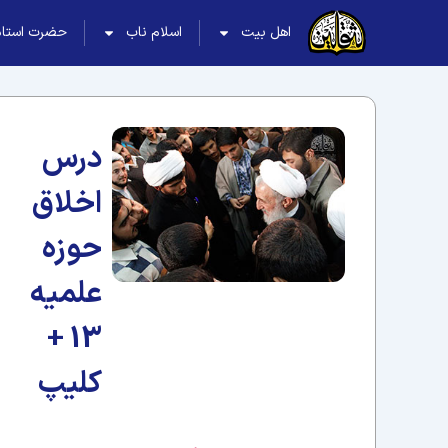
اهل بیت
اسلام ناب
حضرت استاد
درس
اخلاق
حوزه
علمیه
13 +
کلیپ