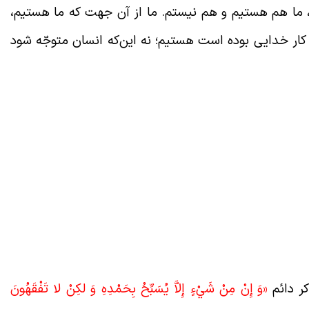
 ما هم هستیم و هم نیستم. ما از آن جهت که ما هستیم،
کار خدایی بوده است هستیم؛ نه این‌که انسان متوجّه شود
ر دائم
«وَ إِنْ مِنْ شَيْ‏ءٍ إِلاَّ يُسَبِّحُ بِحَمْدِهِ وَ لكِنْ لا تَفْقَهُونَ