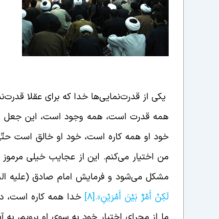
خدا قدرت محض است
یکی از قدرت‌نمایی‌ها خدا که برای عقلا قدرت‌
همه قدرت است، همه وجود است، این جعل اراده
خود او همه کاره است، خود او خالق است حتّی 
من اختیار می‌کنم. این از عجایب خیلی مرمو
مشکل می‌شود و فرمایش امام صادق (علیه ال
لَكِنْ أَمْرٌ بَيْنَ أَمْرَيْنِ».
[8]
خدا همه کاره است، در 
ما از مجرای اختیار خود به سوی او برویم، به 