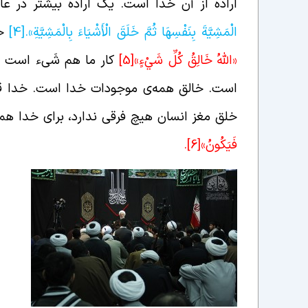
اراده از آن خدا است. یک اراده بیشتر در ع
الْمَشِيَّةَ بِنَفْسِهَا ثُمَّ خَلَقَ الْأَشْيَاءَ بِالْمَشِيَّةِ».
[4]
خ
«اللَّهُ خَالِقُ كُلِّ شَيْ‏ءٍ»
[5]
کار ما هم شَیء است ا
است. خالق همه‌ی موجودات خدا است. خدا قد
خلق مغز انسان هیچ فرقی ندارد، برای خدا 
فَيَكُونُ‏»
[6]
.