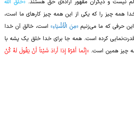
الم نیست و دیگران مقهور اراده‌ی حق هستند.
«خَلَقَ اللَّهُ
دا همه چیز را که یکی از این همه چیز کارهای ما است،
ین حرفی که ما می‌زنیم
«مِنَ الْأَشْيَاءِ»
است، خالق آن خدا
رت‌نمایی کرده است. همه جا برای خدا خلق یک پشه با
همه چیز همین است.
«إِنَّما أَمْرُهُ إِذا أَرادَ شَيْئاً أَنْ يَقُولَ لَهُ كُنْ