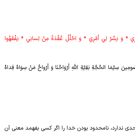
رِي * وَ يَسِّرْ لِي أَمْرِي * وَ احْلُلْ عُقْدَةً مِنْ لِسانِي * يَفْقَهُوا
صُومِینَ سِیَّمَا الحُجَّةِ بَقِیَّةِ اللهِ أَرْوَاحُنَا وَ أَرْواحُ مَنْ سِوَاهُ فِداهُ
ی ندارد، نامحدود بودن خدا را اگر کسی بفهمد معنی آن