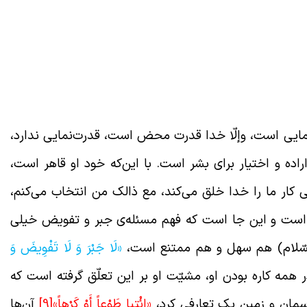
نمایی است، وإلّا خدا قدرت محض است، قدرت‌نمایی ندارد،
 و اختیار برای بشر است. با این‌که خود او قاهر است،
کار ما را خدا خلق می‌کند، مع ذالک من انتخاب می‌کنم،
ز است و این جا است که فهم مسئله‌ی جبر و تفویض خیلی
سّلام) هم سهل و هم ممتنع است،
«لَا جَبْرَ وَ لَا تَفْوِيضَ وَ
همه کاره بودن او، مشیّت او بر این تعلّق گرفته است که
آسمان و زمین یک تعارفی کرد،
«ائْتِيا طَوْعاً أَوْ كَرْهاً»
[9]
آن‌ها