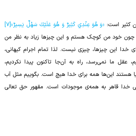
من کثیر است:
«وَ هُوَ عِنْدِي كَثِيرٌ وَ هُوَ عَلَيْكَ سَهْلٌ يَسِيرٌ»
[7]
 چون خود من کوچک هستم و این چیزها زیاد به نظر من
ی خدا این چیزها، چیزی نیست. لذا تمام اجرام کیهانی،
م، عقل ما نمی‌رسد، راه به آن‌جا تاکنون پیدا نکردیم،
ا هستند این‌ها همه برای خدا هیچ است. بگوییم مثل آب
ی خدا قاهر به همه‌ی موجودات است. مقهور حق تعالی