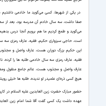
در یکی از شهرها، کسی می‌گوید ما خادمی داشتیم 
صفا داشت، سه سال خادم آن مدرسه بود، بعد از سه
می‌گوید و طمع کردیم ما هم برویم آنجا درس بدهیم
است،
حاجی سبزواری حکیم، فقیه، عارف رمزی سه سال 
این حکیم بزرگ دوران هست، عارف واصل و مجذوب
فقیه، عارف رمزی سه سال خادمی طلبه ها را کرده، نا
عارف واصل و مجذوب هست، عالم جامع منقول ومعقو
هیچ کسی ذره‌ای علمیدر او ندیده، طلبه ها خیلی رویشان
حضور مبارک حضرت زین العابدین علیه السلام در کاروا
عهده داشت یک کسی گفت آقا شما امام زین العابدین. 