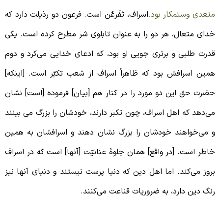
تعدی وستمکار بود.
اسراف، تَفَرعُن است. فرعون دو رذیلت دارد که
دای متعال، هر دو را به ‌عنوان تابلوی شر مطرح کرده است. یکی
درت طلبی و برتری جویی او بود، که ادعای خدایی می‌کرد و دوم
مین اسرافش بود که ظاهراً اسراف از شعب تکبّر است. [اینکه]
ضرت حق این دو‌ مورد را در کنار هم [بیان] فرموده [است] نشان
ی‌دهد که اهل اسراف، چون تکبر دارند، خودشان را بزرگ می ‌بینند
 می‌خواهند خودشان را بزرگ نشان دهند و اسرافشان به همین
اطر است. [در واقع] همان جلوۀ عنانیّت [آنها] است که در اسراف
روز می‌کند. اما اهل دین که دنیا پرست نیستند و دنیای آنها نیز
نگ دین دارد، به ضروریات قناعت می‌کنند.
گان در پی جیفه