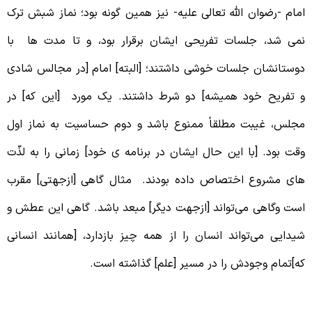
مام -رضوان الله تعالی علیه- نیز همین گونه بود؛ نماز شبش ترک
می شد، جلسات تفریحی ایشان برقرار بود، و تا مدت ‌ها با
وستانشان جلسات خوشی داشتند؛ [البته] امام [در مجالس شادی
 تفریح خود همیشه] دو شرط داشتند. یک مورد [این که] در
جلس، غیبت مطلقاً ممنوع باشد و دوم حساسیت به نماز اول
قت بود. [با این حال ایشان در برنامه ی خود] زمانی را به لذّت
ای مشروع اختصاص داده بودند. مثال گاهی [ازجهتی] مقرب
ست وگاهی می‌تواند [ازجهت دیگر] مبعد باشد. گاهی این عطش و
یدایی می‌تواند انسان را از همه چیز بازدارد، [همانند انسانی
ه]تمام وجودش را در مسیر [علم] گذاشته است.
کایتی درباره ی آیت‌الله بروجردی و