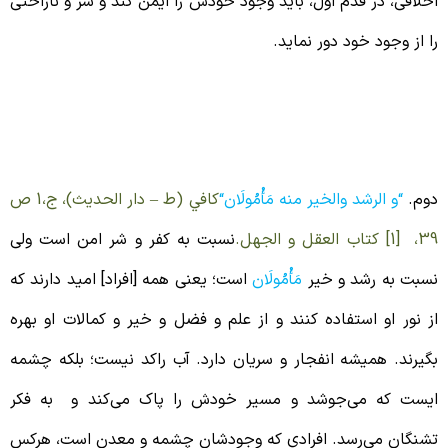
خلاقی، در قدم اول، باید وجود خودش را ایمن کند و شر و ناراحتی
ا از وجود خود دور نماید.
نسان هایی که باعث برکت اند
وم.
“
و الرشد والخیر منه مَأْمُولَان
“
كافي (ط – دار الحديث)، ج‏،1 ص
1] كتاب العقل و الجهل.
نسبت به کفر و شر امن است ولی
سبت به رشد و خیر
مَأْمُولَان
است؛ یعنی همه [افراد] امید دارند که
ز نور او استفاده کنند و از علم و فضل و خیر و کمالات او بهره
گیرند. همیشه انفجار و سریان دارد. آب راکد نیست؛ بلکه چشمه
یست که می‌جوشد و مسیر خودش را پاک می‌کند و به فکر
شنگان می‌رسد. افرادی که وجودشان چشمه و معدن است، هرکس