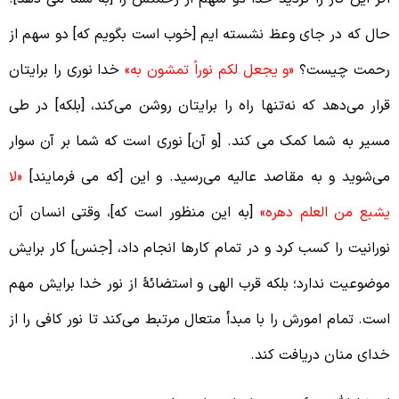
ال که در جای وعظ نشسته ایم [خوب است بگویم که] دو سهم از
حمت چیست؟
«و یجعل لکم نوراً تمشون به»
خدا نوری را برایتان
رار می‌دهد که نه‌تنها راه را برایتان روشن می‌کند، [بلکه] در طی
سیر به شما کمک می کند. [و آن] نوری است که شما بر آن سوار
ی‌شوید و به مقاصد عالیه می‌رسید. و این [که می فرمایند]
«لا
شبع من العلم دهره»
[به این منظور است که]، وقتی انسان آن
ورانیت را کسب کرد و در تمام کار‌ها انجام داد، [جنس] کار برایش
وضوعیت ندارد؛ بلکه قرب الهی و استضائۀ از نور خدا برایش مهم
ست. تمام امورش را با مبدأ متعال مرتبط می‌کند تا نور کافی را از
دای منان دریافت کند.