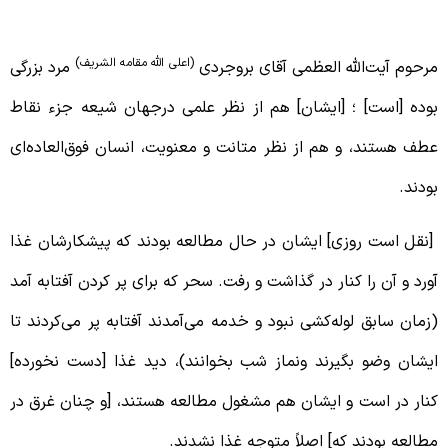
لامه امینی
(اعلی الله مقامه الشریف)
رحوم آیت‌الله العظمی آقای بروجردی
مرد بزرگی
وده [است] ؛ [ایشان] هم از نظر علمی درجهان شیعه جزء نقاط
طف هستند، و هم از نظر متانت و معنویت، انسان فوق‌العاده‌ای
ودند.
نقل است روزی] ایشان در حال مطالعه بودند که پیشکارشان غذا
ورد و آن را کنار در گذاشت و رفت. سحر که‌ برای پر کردن آفتابه آمد
زمان سابق لوله‌کشی نبود و خدمه می‌آمدند آفتابه پر می‌کردند تا
یشان وضو بگیرند ونماز شب بخوانند)، ‌دید غذا [دست نخورده]
نار در است و ایشان هم مشغول مطالعه هستند، [و چنان غرق در
طالعه بودند که] اصلاً متوجه غذا نشدند.