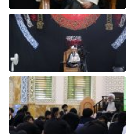
حریم
ملکوت
۲۷۳
در
محضر
استاد
۲۹۶