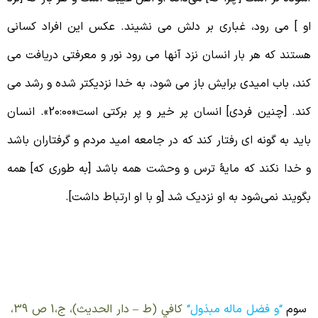
و ] می رود‌، غباری بر دلش می نشیند. عکس این‌ افراد کسانی
ستند که هر بار انسان نزد آنها می رود نور و معرفتی دریافت می
ند، باب امیدی برایش باز می شود، به خدا نزدیکتر شده و رشد می
کند. [چنین فردی] انسان پر خیر و پر برکتی است«20:00». انسان
اید به گونه ای رفتار کند که در جامعه امید مردم و گرفتاران باشد
 خدا نکند که مایۀ ترس و وحشت همه باشد [به طوری که] همه
گویند نمی‌شود به او نزدیک شد [و با او ارتباط داشت].
فرادی که مال را اندوخته نمی کنند
وم
“
و فضل ماله مبذول
“
كافي (ط – دار الحديث)، ج‏،1 ص 39،