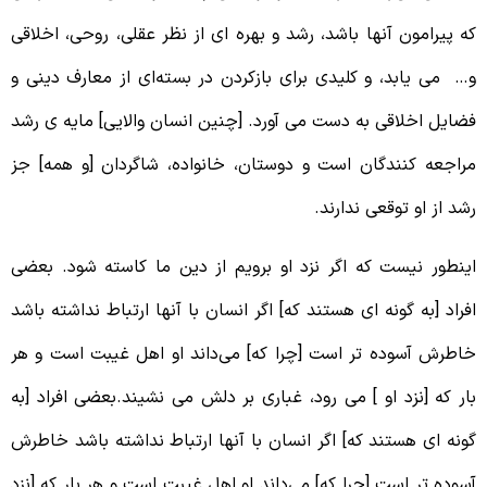
ه پیرامون آنها باشد، رشد و بهره ای از نظر عقلی، روحی، اخلاقی
… می یابد، و کلیدی برای باز‌کردن در بسته‌ای از معارف دینی و
ضایل اخلاقی به دست می آورد. [چنین انسان والایی] مایه ی رشد
راجعه کنندگان است و دوستان، خانواده، شاگردان [و همه] جز
شد از او توقعی ندارند.
ینطور نیست که اگر نزد او برویم از دین ما کاسته شود.
بعضی
فراد [به گونه ای هستند که] اگر انسان با آنها ارتباط نداشته باشد
اطرش آسوده تر است [چرا که] می‌داند او اهل غیبت است و هر
ار که [نزد او ] می رود‌، غباری بر دلش می نشیند.
بعضی افراد [به
ونه ای هستند که] اگر انسان با آنها ارتباط نداشته باشد خاطرش
سوده تر است [چرا که] می‌داند او اهل غیبت است و هر بار که [نزد