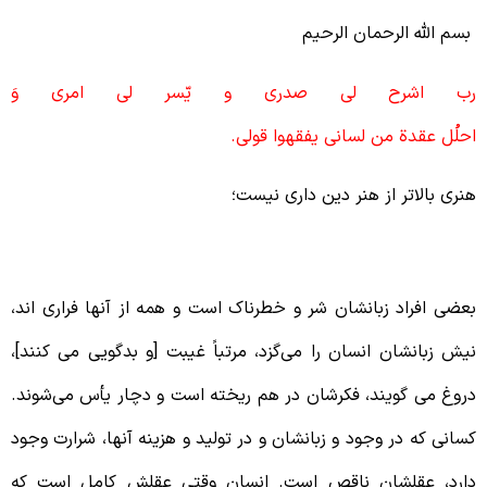
سم الله الرحمان الرحیم
ب
اشرح
لی
صدری
و
یّسر
لی
امری
وَ
حلُل
عقدة
من
لسانی
یفقهوا
قولی.
نری بالاتر از هنر دین داری نیست؛
فسرده‌دل، افسرده کند انجمنی را
عضی‌ افراد زبانشان شر و خطرناک است و همه از آنها فراری اند،
یش زبانشان انسان را می‌گزد، مرتباً غیبت [و بدگویی می کنند]،
روغ می گویند، فکرشان در هم ریخته است و دچار یأس می‌شوند.
سانی که در وجود و زبانشان و در تولید و هزینه آنها، شرارت وجود
ارد، عقلشان ناقص است. انسان وقتی عقلش کامل است که