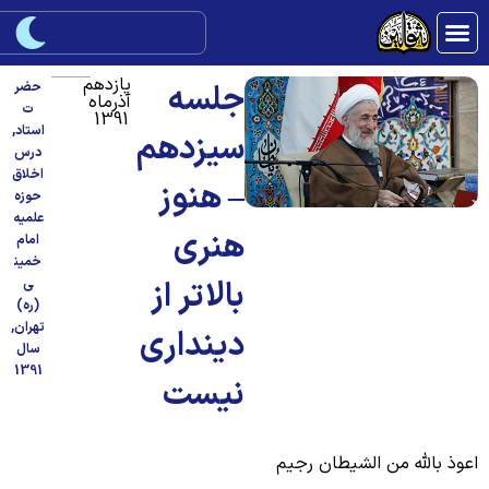
یازدهم
جلسه
حضر
آذرماه
ت
1391
استاد
,
سیزدهم
درس
اخلاق
– هنوز
حوزه
علمیه
هنری
امام
خمین
بالاتر از
ی
(ره)
تهران
,
دینداری
سال
1391
نیست
عوذ بالله من الشیطان رجیم