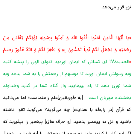
ور قرار می‌دهد.
و سهم از رحمت
يا أَيُّهَا الَّذينَ آمَنُوا اتَّقُوا اللَّهَ وَ آمِنُوا بِرَسُولِهِ يُؤْتِكُمْ كِفْلَيْنِ مِنْ
َحْمَتِهِ وَ يَجْعَلْ لَكُمْ نُوراً تَمْشُونَ بِهِ وَ يَغْفِرْ لَكُمْ وَ اللَّهُ غَفُورٌ رَحيمٌ
الحدید؛28 ای کسانی که ایمان اوردید تقوای الهی را پیشه کنید
به رسولش ایمان اورید تا دوسهم از رحمتش را به شما بدهد وبه
ما نوری دهد تا راه بپیمایید واز گناه شما در گذرد وخداوند
خشنده مهربان است
[به طوریقین]علم راهنماست؛ اما می‌دانید
ه قرآن [در رابطه با هدایت] چه می‌گوید؟ می‌گوید تقوا داشته
اشید و دل به پیغمبر بدهید، [و حرف های] پیغمبر را بپذیرید که
گر این کار را کردید خدا دو سهم از رحمتش را [به شما می دهد].