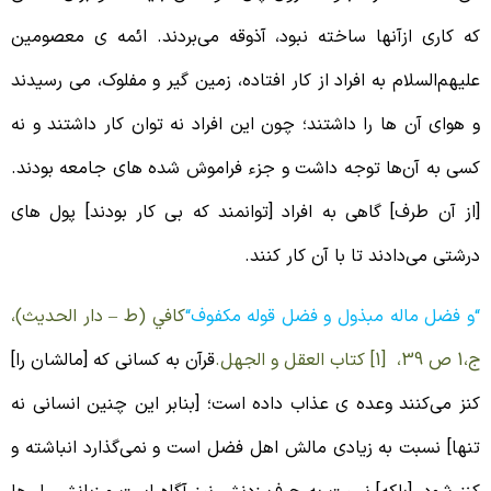
ه کاری ازآنها ساخته نبود، آذوقه می‌بردند. ائمه ی معصومین
لیهم‌السلام به افراد از‌ کار ‌افتاده، زمین گیر‌ و مفلوک، می رسیدند
 هوای آن ها را داشتند؛ چون این‌ افراد نه توان کار داشتند و نه
سی به آن‌ها توجه داشت و جزء فراموش‌ شده ‌های جامعه بودند.
از آن طرف] گاهی به افراد [توانمند که بی کار بودند] پول‌ های
رشتی می‌دادند تا با آن کار کنند.
و فضل ماله مبذول و فضل قوله مکفوف
“
كافي (ط – دار الحديث)،
39، [1] كتاب العقل و الجهل.
قرآن به کسانی که [مالشان را]
نز می‌کنند وعده ی عذاب داده است؛ [بنابر این چنین انسانی نه
نها] نسبت به زیادی مالش اهل فضل است و نمی‌گذارد انباشته و