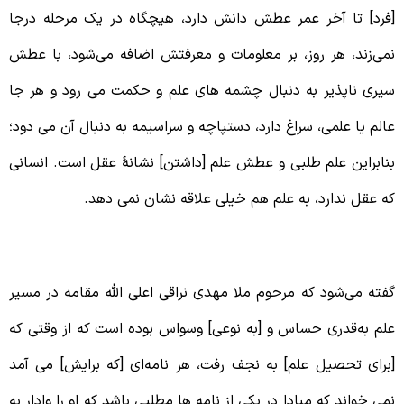
فرد] تا آخر عمر عطش دانش دارد، هیچگاه در یک مرحله درجا
می‌زند، هر روز، بر معلومات و معرفتش اضافه می‌شود، با عطش
یری ‌ناپذیر به دنبال چشمه ‌های علم و حکمت می رود و هر جا
الم یا علمی، سراغ دارد، دستپاچه و سراسیمه به دنبال آن می دود؛
نابراین علم طلبی و عطش علم [داشتن] نشانۀ عقل است. انسانی
ه عقل ندارد، به علم هم خیلی علاقه‌ نشان نمی دهد.
سواس ملا مهدی نسبت به علم
فته می‌شود که مرحوم ملا مهدی نراقی اعلی الله مقامه در مسیر
لم به‌قدری حساس و [به نوعی] وسواس بوده است که از وقتی که
برای تحصیل علم] به نجف رفت، هر نامه‌ای [که برایش] می آمد
می خواند که مبادا در یکی از نامه ها‌ مطلبی باشد که او را وادار به