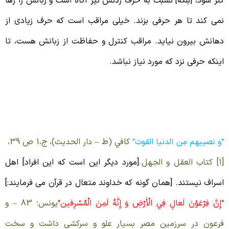
نز شود، [بلکه] نسبت به حرف زدنش نیز آگاه است و زبانش را رها
می کند تا هر حرفی بزند. خیلی مراقب است که حرف زیادی از
هانش بیرون نیاید. مراقب کنترل و حفاظت از زبانش هست، تا
ینکه حرفی نزد که مورد نیاز نباشد.
نسان های فرعون صفت
و نصیبهم مِن الدنیا القوت
“
كافي (ط – دار الحديث)، ج‏،1 ص 39،
لجهل.
[مورد دیگر این است که این افراد] اهل
سراف نیستند. [همان گونه که خداوند متعال در قرآن می فرمایند:]
إِنَّ فِرْعَوْنَ لَعالٍ فِي الْأَرْضِ وَ إِنَّهُ لَمِنَ الْمُسْرِفين
“
یونس؛ 83 –
و
رعون در سرزمین مصر بسیار علو و سرکشی داشت و سخت