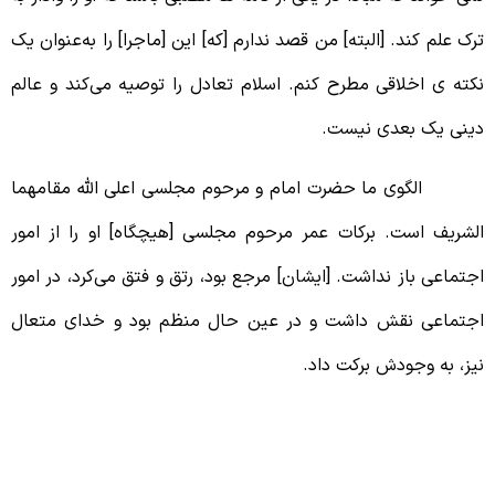
رک علم کند. [البته] من قصد ندارم [که] این [ماجرا] را به‌عنوان یک
کته ی اخلاقی مطرح کنم. اسلام تعادل را توصیه می‌کند و عالم
ینی یک بعدی نیست.
لگوی ما حضرت امام و مرحوم مجلسی اعلی الله مقامهما
لشریف است. برکات عمر مرحوم مجلسی [هیچگاه] او را از امور
جتماعی باز نداشت. [ایشان] مرجع بود، رتق‌ و فتق می‌کرد، در امور
جتماعی نقش داشت و در عین حال منظم بود و خدای متعال
یز، به وجودش برکت داد.
روط امام خمینی در مجالس شادی و
فریح