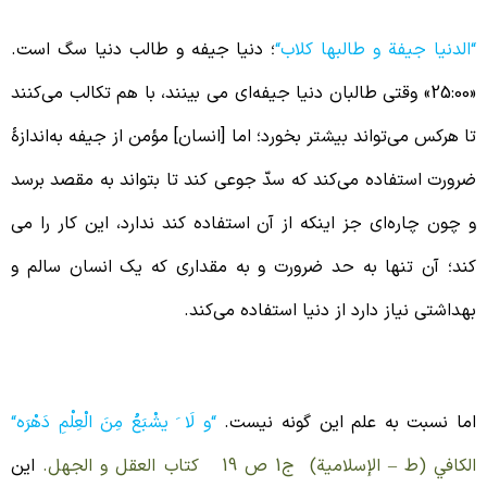
الدنيا جيفة و طالبها كلاب‏
“
؛ دنیا جیفه و طالب دنیا سگ است.
«25:00» وقتی طالبان دنیا جیفه‌ای می بینند، با هم تکالب می‌کنند
ا هرکس می‌تواند بیشتر بخورد؛ اما [انسان] مؤمن از جیفه به‌اندازۀ
رورت استفاده می‌کند که سد‌ّ جوعی کند تا بتواند به مقصد برسد
 چون چاره‌ای جز اینکه از آن استفاده کند ندارد، این کار را می
ند؛ آن تنها به حد ضرورت و به ‌مقداری که یک انسان سالم و
هداشتی نیاز دارد از دنیا استفاده می‌کند.
طش علم
ما نسبت به علم این گونه نیست.
“
و لَا َ
ی
شْبَعُ‏ مِنَ الْعِلْمِ دَهْرَه‏
“
لكافي (ط – الإسلامية) ج‏1 ص 19 كتاب العقل و الجهل.
این