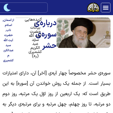
گزیده‌هایی
درباره‌ی
از آسمان
,
از
اسلام
بیانات
ناب
,
حضرت
سوره‌ی
آیت الله
حضرت
سیّد
آیت الله
حشر
عبد
سید
الکریم
عبدالکری
کشمیری
(ره)
م
کشمیری
وره‌ی حشر مخصوصاً چهار آیه‌ی [آخر] آن، دارای امتیازات
سیار است. از جمله یک روش خواندن آن [سوره] به این
ریق است که: یک اربعین از روز اوّل یک مرتبه، روز دوم
و مرتبه، تا روز چهلم، چهل مرتبه و برای مرتبه‌ی دیگر به