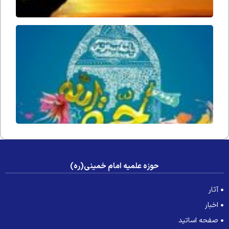
حُجّت ا
زمان(ار
فداه) د
جامعه 
عصر غی
حوزه علمیه امام خمینی(ره)
آثار
اخبار
صفحه اساتید