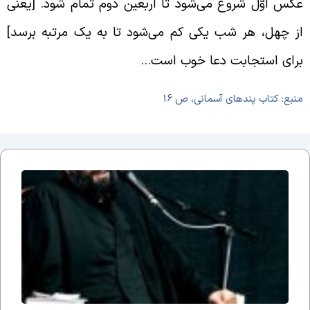
کس اوّل شروع می‌شود تا اربعین دوم تمام شود. [یعنی
ز چهل، هر شب یکی کم می‌شود تا به یک مرتبه برسد]
رای استجابت دعا خوب است…
نبع: کتاب پندهای آسمانی، ص 16
جلسه
نوزدهم
بحث
ضرورت
وجود
مذهب؛
یا وقتی
می
گوییم
شیعه