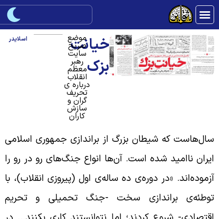
موضع
خیانت
اسلایدر
صریح
سایت
رهبر
بزک
معظم
انقلاب
درباره ی
تحریف
گران و
سازش
کاران
ال‌هاست که شیطان بزرگ از براندازی جمهوری اسلامی
یران ناامید شده است. آن‌ها انواع جنگ‌های رو در رو را
زموده‌اند. «در دوره‌ی ده ساله‌ی اول (پیروزی انقلاب)، با
وطئه‌ی براندازی سخت -جنگ تحمیلی و تحریم
قتصادی- شروع کردند؛ اما نتوانستند کاری بکنند… در