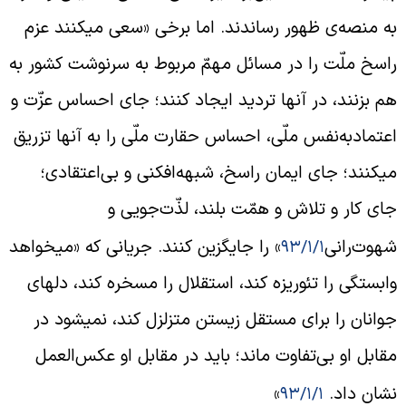
ه منصه‌ی ظهور رساندند. اما برخی «سعی میکنند عزم
اسخ ملّت را در مسائل مهمّ مربوط به سرنوشت کشور به
م بزنند، در آنها تردید ایجاد کنند؛ جای احساس عزّت و
عتمادبه‌نفس ملّی، احساس حقارت ملّی را به آنها تزریق
یکنند؛ جای ایمان راسخ، شبهه‌افکنی و بی‌اعتقادی؛
ای کار و تلاش و همّت بلند، لذّت‌جویی و
هوت‌رانی
» را جایگزین کنند. جریانی که «میخواهد
۹۳/۱/۱
ابستگی را تئوریزه کند، استقلال را مسخره کند، دلهای
وانان را برای مستقل زیستن متزلزل کند، نمیشود در
قابل او بی‌تفاوت ماند؛ باید در مقابل او عکس‌العمل
شان داد.
»
۹۳/۱/۱