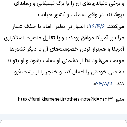
 برخی دنباله‌روهای آن را با بزک تبلیغاتی و رسانه‌ای
پوشانند در واقع به ملت و کشور خیانت
ی‌کنند.
» اظهاراتی نظیر «امام با حذف شعار
۹۴/۴/۶
رگ بر آمریکا موافق بودند» و یا تقلیل ماهیت استکباری
مریکا و هم‌تراز کردن خصومت‌های آن با دیگر کشورها،
وجب می‌شود «تا از دشمنی او غفلت بشود و او بتواند
شمنی خودش را اعمال کند و خنجر را از پشت فرو
ند.
».
۹۴/۸/۱۲
 http://farsi.khamenei.ir/others-note?id=31339