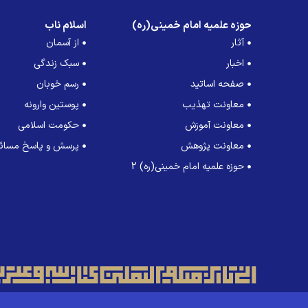
حوزه علمیه امام خمینی(ره)
اسلام ناب
آثار
از آسمان
اخبار
سبک زندگی
صفحه اساتید
رسم خوبان
معاونت تهذیب
پوستین وارونه
معاونت آموزش
حکومت اسلامی
معاونت پژوهش
پرسش و پاسخ مسائل
حوزه علمیه امام خمینی(ره) 2