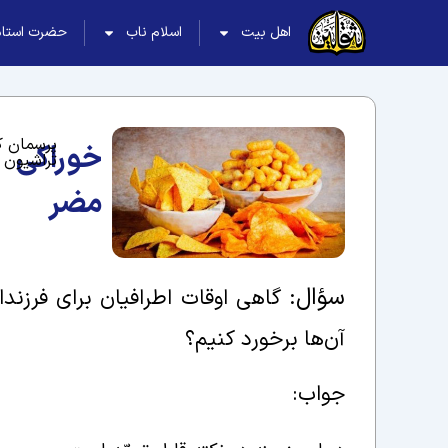
اهل بیت
اسلام ناب
حضرت استاد
پرسمان ک
خوراکی
تراشیون
مضر
سؤال:
گاهی اوقات اطرافیان برای فرزندا
آن‌ها برخورد کنیم؟
جواب: