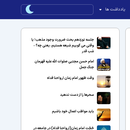
یادداشت ها
جلسه نوزدهم بحث ضرورت وجود مذهب؛ یا
وقتی می گوییم شیعه هستیم، یعنی چه؟ –
شب قدر
امام حسن مجتبی صلوات الله علیه قهرمان
جنگ جمل
وقت ظهور امام زمان ارواحنا فداه
سحرها را از دست ندهید
باید مواظب اعمال خود باشیم
حُجّت امام زمان(ارواحنا فداه) در جامعه در