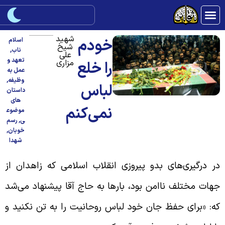
شهید
خودم
اسلام
شیخ
ناب
,
علی
تعهد و
مزاری
را خلع
عمل به
وظیفه
,
لباس
داستان
های
نمی‌کنم
موضوع
ی
,
رسم
خوبان
,
شهدا
ر درگیری‌های بدو پیروزی انقلاب اسلامی که زاهدان از
هات مختلف ناامن بود، بارها به حاج آقا پیشنهاد می‌شد
ه: «برای حفظ جان خود لباس روحانیت را به تن نکنید و