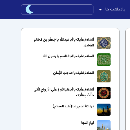
یادداشت ها
اَلسَلامُ عَلَیکَ یا اَبا عَبدِاللّهِ یا جَعفَرَ بنَ مُحَمَّدٍ
الصّادِق
السلام علیک یا اباالقاسم یا رسول الله
اَلسّلامُ عَلَیْکَ یا صاحِبَ الزَّمانِ
اَلسَّلامُ عَلَیْکَ یا اَباعَبْدِاللَّهِ وَ عَلَى الاَْرْواحِ الَّتى
حَلَّتْ بِفِناَّئِکَ
دردانهٔ امام رضا (علیه السلام)
آوازِ التجا