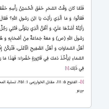
فَلَمَّا كَانَ وَقْتُ السَّحَرِ خَفَقَ الْحُسَيْنُ رَأْسِهِ خَفْقَ
فَقَالُوا: وَ مَا الَّذِي رَأَيْتَ يَا ابْنَ رَسُولِ اللَّهِ؟ فَقَال
رَأَيْتُهُ أَشَدَّهَا عَلَيَّ، وَ أَظُنُّ الَّذِي يَتَوَلَّى قَتْلِي رَ
رَسُولَ اللَّهِ (ص) وَ مَعَهُ جَمَاعَةٌ مِنْ أَصْحَابِهِ وَ هُوَ 
أَهْلُ السَّمَاوَاتِ وَ أَهْلُ الصَّفِيحِ الْأَعْلَى، فَلْيَكُنْ إِف
السَّمَاءِ لِيَأْخُذَ دَمَكَ فِي قَارُورَةٍ خَضْرَاءَ؛ فَهَذَا مَا رَأَ
فِي ذَلِكَ.
[1]
[1]
413.