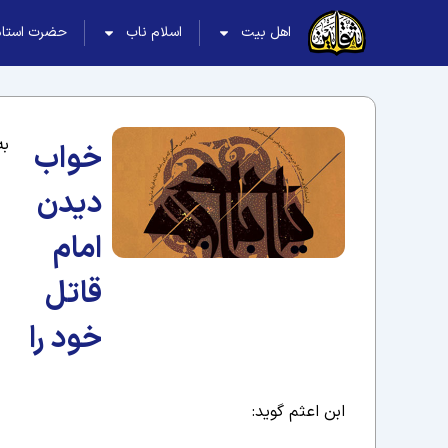
اهل بیت
اسلام ناب
حضرت استاد
به
خواب
دیدن
امام
قاتل
خود را
ابن اعثم گوید: