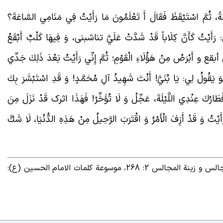
ةً، ثُمَّ اسْتَيْقَظَ فَقَالَ أَ تَعْلَمُونَ مَا رَأَيْتُ فِي مَنَامِي السَّاعَةَ؟
َ: رَأَيْتُ كَأَنَّ كِلَاباً قَدْ شَدَّتْ عَلَيَّ تناشبنی، وَ فِيهَا كَلْبٌ أَبْقَعُ
جُلٌ أبقع و أَبْرَصُ مِنْ هَؤُلَاءِ الْقَوْمِ؛ ثُمَّ إِنِّي رَأَيْتُ بَعْدَ ذَلِكَ جَدِّي
يَقُولُ لِي: يَا بُنَيَّ! أَنْتَ شَهِيدُ آلِ مُحَمَّدٍ! وَ قَدِ اسْتَبْشَرَ بِكَ
ْطَارُكَ عِنْدِي اللَّيْلَةَ، عَجِّلْ وَ لَا تُؤَخِّرْ! فَهَذَا اثرک قَدْ نَزَلَ مِنَ
يْتُ وَ قَدْ أَزِفَ الْأَمْرُ وَ اقْتَرَبَ الرَّحِيلُ مِنْ هَذِهِ الدُّنْيَا، لَا شَكَّ
– الفتوح 5: 111، مقتل الخوارزمی 1: 251، تسلیة المجالس و زینة المجالس 2: 268، موسوعة کلمات الامام الحسین (ع):