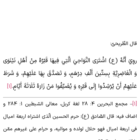
ال الطّریحیّ:
وِيَ أَنَّهُ (ع) اشْتَرَى النَّوَاحِيَ الَّتِي فِيهَا قَبْرُهُ مِنْ أَهْلِ نَيْنَوَى
َ الْغَاضِرِيَّةِ بِسِتِّينَ أَلْفِ دِرْهَمٍ، وَ تَصَدَّقَ بِهَا عَلَيْهِمْ، وَ شَرَطَ
َلَيْهِمْ أَنْ يُرْشِدُوا إِلَى قَبْرِهِ وَ يُضَيِّفُوا مَنْ زَارَهُ ثَلَاثَةَ أَيَّامٍ.
[1]
– مجمع البحرین 4: 28 لغة کربل، معالی السّبطین 1: 284 و
ضاف فیه: قال الصّادق (ع): حرم الحسین الّذی اشتراه اربعة امیال
ی اربعة امیال فهو حلال لولده و موالیه، و حرام علی غیرهم ممّن